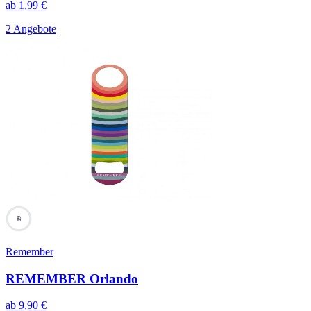
ab
1,99
€
2 Angebote
66
Remember
REMEMBER Orlando
ab
9,90
€