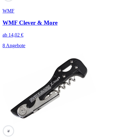
WMF
WMF Clever & More
ab
14,02
€
8 Angebote
70