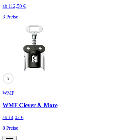
ab
112,50
€
3
Preise
70
WMF
WMF Clever & More
ab
14,02
€
8
Preise