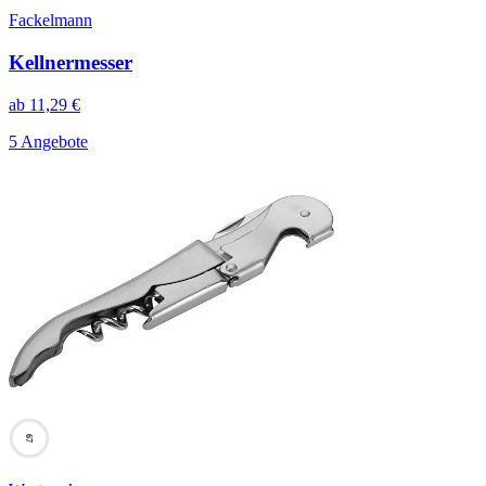
Fackelmann
Kellnermesser
ab
11,29
€
5 Angebote
67