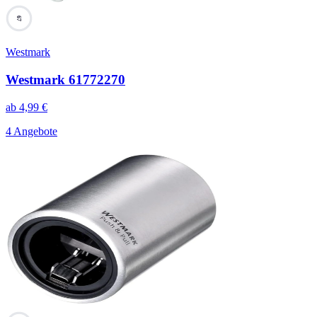
67
Westmark
Westmark 61772270
ab
4,99
€
4 Angebote