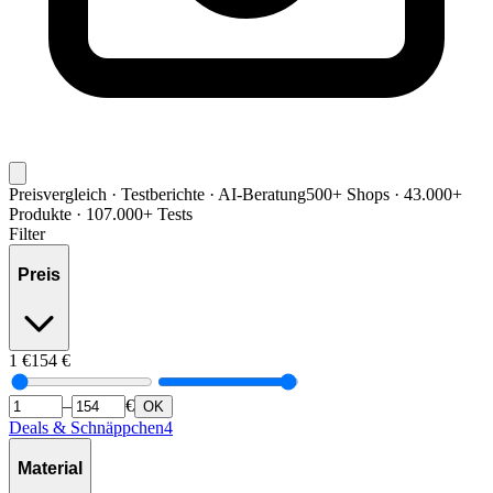
Preisvergleich · Testberichte · AI-Beratung
500+ Shops · 43.000+
Produkte · 107.000+ Tests
Filter
Preis
1
€
154
€
–
€
OK
Deals & Schnäppchen
4
Material