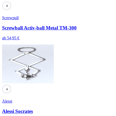
78
Screwpull
Screwball Activ-ball Metal TM-300
ab
54,95
€
70
Alessi
Alessi Socrates