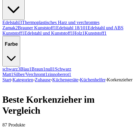
Edelstahl
3
Thermoplastisches Harz und verchromtes
Zamak
2
Brauner Kunststoff
1
Edelstahl 18/10
1
Edelstahl und ABS
Kunststoff
1
Edelstahl und Kunststoff
1
Holz
1
Kunststoff
1
Farbe
schwarz
3
Blau
1
Braun
1
null
1
Schwarz
Matt
1
Silber/Verchromt
1
zinnoberrot
1
Start
›
Kategorien
›
Zuhause
›
Küchengeräte
›
Küchenhelfer
›
Korkenzieher
Beste Korkenzieher im
Vergleich
87
Produkte