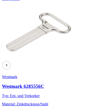
65
Westmark
Westmark 6285556C
Typ
:
Ent- und Verkorker
Material
:
Zinkdruckguss/Stahl