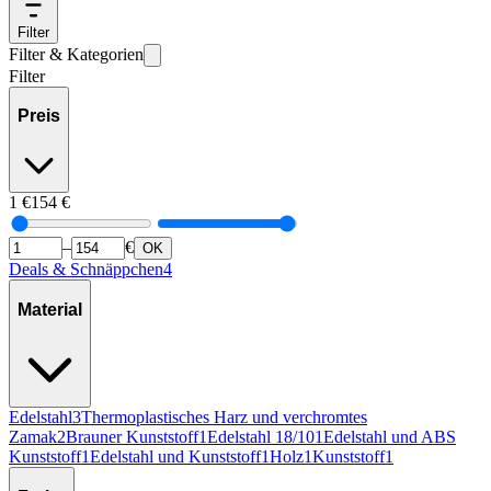
Filter
Filter & Kategorien
Filter
Preis
1
€
154
€
–
€
OK
Deals & Schnäppchen
4
Material
Edelstahl
3
Thermoplastisches Harz und verchromtes
Zamak
2
Brauner Kunststoff
1
Edelstahl 18/10
1
Edelstahl und ABS
Kunststoff
1
Edelstahl und Kunststoff
1
Holz
1
Kunststoff
1