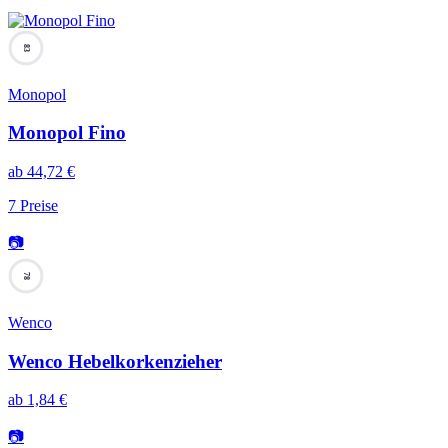
83
Monopol
Monopol Fino
ab
44,72
€
7
Preise
📷
78
Wenco
Wenco Hebelkorkenzieher
ab
1,84
€
📷