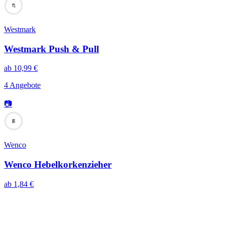
67
Westmark
Westmark Push & Pull
ab
10,99
€
4 Angebote
📷
66
Wenco
Wenco Hebelkorkenzieher
ab
1,84
€