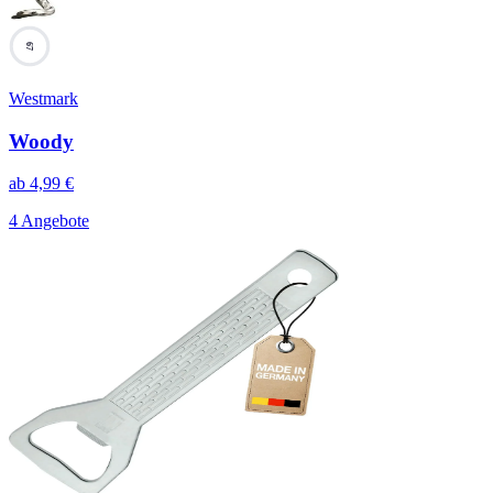
67
Westmark
Woody
ab
4,99
€
4 Angebote