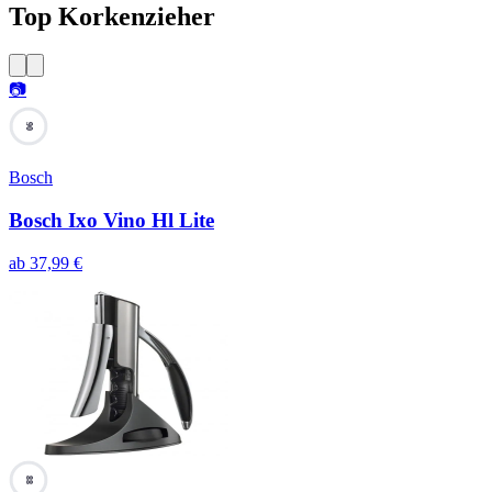
Top Korkenzieher
📷
90
Bosch
Bosch Ixo Vino Hl Lite
ab
37,99
€
88