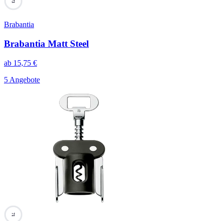
73
Brabantia
Brabantia Matt Steel
ab
15,75
€
5 Angebote
71