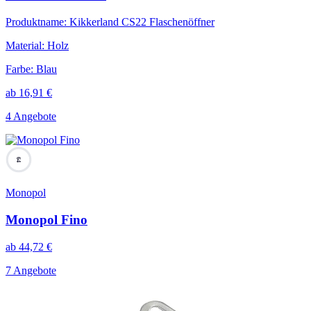
Produktname
:
Kikkerland CS22 Flaschenöffner
Material
:
Holz
Farbe
:
Blau
ab
16,91
€
4 Angebote
64
Monopol
Monopol Fino
ab
44,72
€
7 Angebote