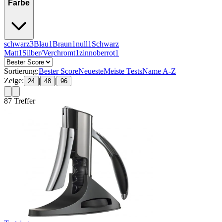
Farbe
schwarz
3
Blau
1
Braun
1
null
1
Schwarz
Matt
1
Silber/Verchromt
1
zinnoberrot
1
Sortierung:
Bester Score
Neueste
Meiste Tests
Name A-Z
Zeige:
|
|
24
48
96
87
Treffer