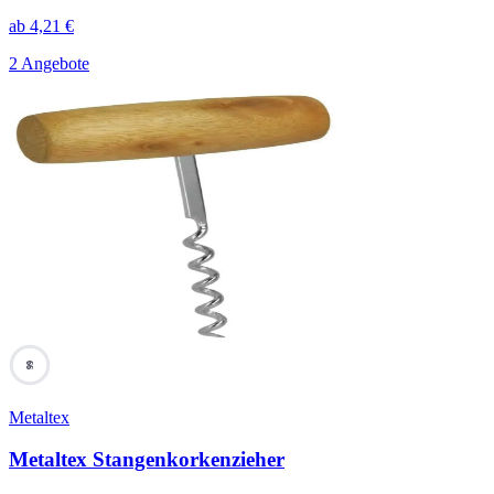
ab
4,21
€
2 Angebote
66
Metaltex
Metaltex Stangenkorkenzieher