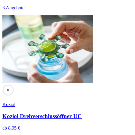
3 Angebote
66
Koziol
Koziol Drehverschlussöffner UC
ab
8,95
€