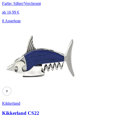
Farbe
:
Silber/Verchromt
ab
16,99
€
8 Angebote
65
Kikkerland
Kikkerland CS22