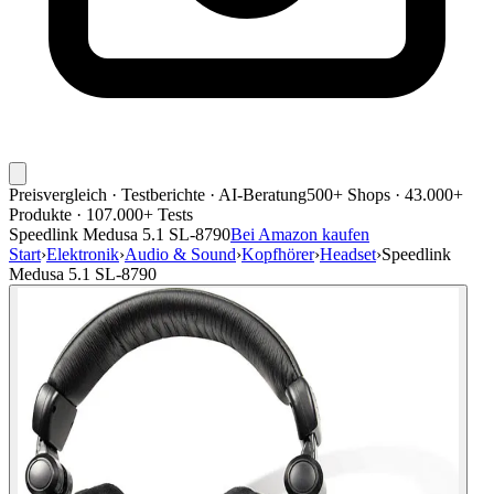
Preisvergleich · Testberichte · AI-Beratung
500+ Shops · 43.000+
Produkte · 107.000+ Tests
Speedlink Medusa 5.1 SL-8790
Bei Amazon kaufen
Start
›
Elektronik
›
Audio & Sound
›
Kopfhörer
›
Headset
›
Speedlink
Medusa 5.1 SL-8790