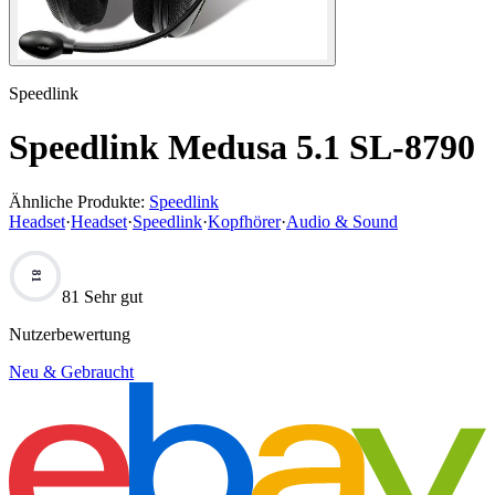
Speedlink
Speedlink Medusa 5.1 SL-8790
Ähnliche Produkte:
Speedlink
Headset
·
Headset
·
Speedlink
·
Kopfhörer
·
Audio & Sound
81
81 Sehr gut
Nutzerbewertung
Neu & Gebraucht