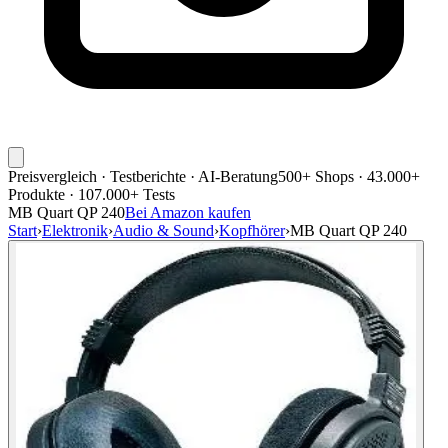
Preisvergleich · Testberichte · AI-Beratung
500+ Shops · 43.000+
Produkte · 107.000+ Tests
MB Quart QP 240
Bei Amazon kaufen
Start
›
Elektronik
›
Audio & Sound
›
Kopfhörer
›
MB Quart QP 240