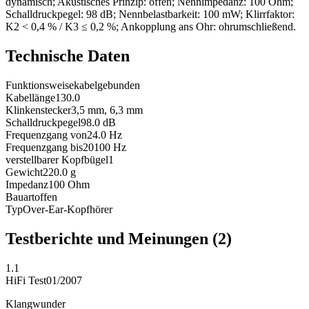
dynamisch; Akustisches Prinzip: offen; Nennimpedanz: 100 Ohm;
Schalldruckpegel: 98 dB; Nennbelastbarkeit: 100 mW; Klirrfaktor:
K2 < 0,4 % / K3 ≤ 0,2 %; Ankopplung ans Ohr: ohrumschließend.
Technische Daten
Funktionsweise
kabelgebunden
Kabellänge
130.0
Klinkenstecker
3,5 mm, 6,3 mm
Schalldruckpegel
98.0
dB
Frequenzgang von
24.0
Hz
Frequenzgang bis
20100
Hz
verstellbarer Kopfbügel
1
Gewicht
220.0
g
Impedanz
100
Ohm
Bauart
offen
Typ
Over-Ear-Kopfhörer
Testberichte und Meinungen
(2)
1.1
HiFi Test
01/2007
Klangwunder