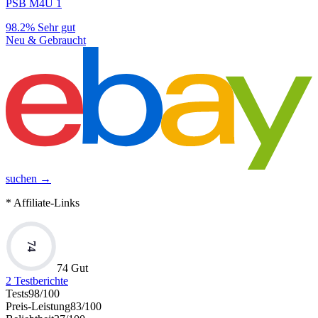
PSB M4U 1
98.2%
Sehr gut
Neu & Gebraucht
suchen →
* Affiliate-Links
74
74 Gut
2
Testberichte
Tests
98
/100
Preis-Leistung
83
/100