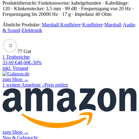
Produktübersicht:
Funktionsweise: kabelgebunden · Kabellänge:
120 · Klinkenstecker: 3,5 mm · 99 dB · Frequenzgang von 20 Hz ·
Frequenzgang bis 20000 Hz · 17 g · Impedanz 40 Ohm
Ähnliche Produkte:
Marshall Kopfhörer
·
Kopfhörer
·
Marshall
·
Audio
& Sound
·
Elektronik
77
77 Gut
1
Testberichte
33,69
€
48,00
€
-
30
%
inkl. Versand
zum Shop →
1
weitere Angebote ↓
Preis prüfen
zum Shop →
Neu & Gebraucht