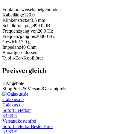
Funktionsweise
kabelgebunden
Kabellänge
120.0
Klinkenstecker
3,5 mm
Schalldruckpegel
99.0
dB
Frequenzgang von
20.0
Hz
Frequenzgang bis
20000
Hz
Gewicht
17.0
g
Impedanz
40
Ohm
Bauart
geschlossen
Typ
In-Ear-Kopfhörer
Preisvergleich
2
Angebote
Shop
Preis & Versand
Gesamtpreis
Galaxus.de
Galaxus.de
Sofort lieferbar
33,69
€
Versandkostenfrei
Sofort lieferbar
Bester Preis
33,69
€