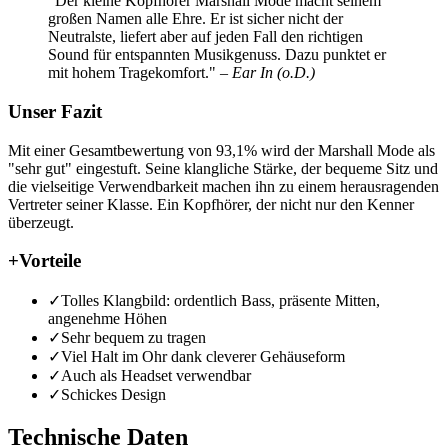
"Der kleine Kopfhörer Marshall Mode macht seinem
großen Namen alle Ehre. Er ist sicher nicht der
Neutralste, liefert aber auf jeden Fall den richtigen
Sound für entspannten Musikgenuss. Dazu punktet er
mit hohem Tragekomfort."
– Ear In (o.D.)
Unser Fazit
Mit einer Gesamtbewertung von 93,1% wird der Marshall Mode als
"sehr gut" eingestuft. Seine klangliche Stärke, der bequeme Sitz und
die vielseitige Verwendbarkeit machen ihn zu einem herausragenden
Vertreter seiner Klasse. Ein Kopfhörer, der nicht nur den Kenner
überzeugt.
+
Vorteile
✓
Tolles Klangbild: ordentlich Bass, präsente Mitten,
angenehme Höhen
✓
Sehr bequem zu tragen
✓
Viel Halt im Ohr dank cleverer Gehäuseform
✓
Auch als Headset verwendbar
✓
Schickes Design
Technische Daten