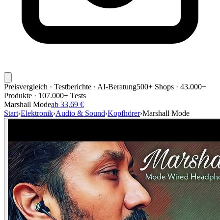
Preisvergleich · Testberichte · AI-Beratung
500+ Shops · 43.000+
Produkte · 107.000+ Tests
Marshall Mode
ab 33,69 €
Start
›
Elektronik
›
Audio & Sound
›
Kopfhörer
›
Marshall Mode