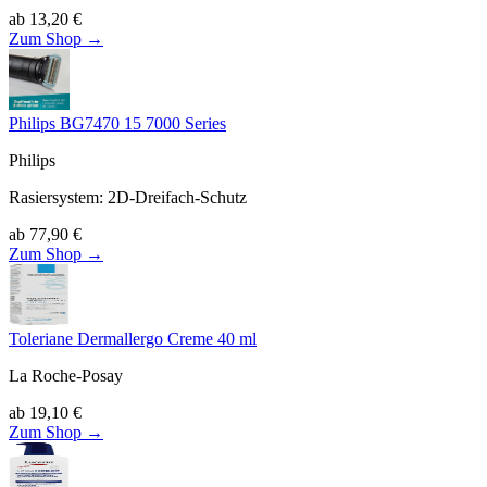
ab
13,20
€
Zum Shop →
Philips BG7470 15 7000 Series
Philips
Rasiersystem
:
2D-Dreifach-Schutz
ab
77,90
€
Zum Shop →
Toleriane Dermallergo Creme 40 ml
La Roche-Posay
ab
19,10
€
Zum Shop →