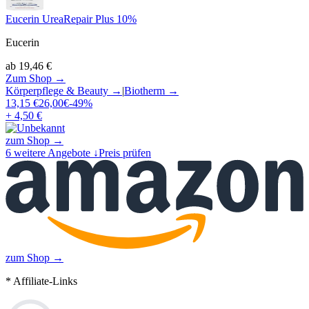
Eucerin UreaRepair Plus 10%
Eucerin
ab
19,46
€
Zum Shop →
Körperpflege & Beauty
→
|
Biotherm
→
13,15
€
26,00
€
-
49
%
+ 4,50 €
zum Shop →
6
weitere Angebote ↓
Preis prüfen
zum Shop →
* Affiliate-Links