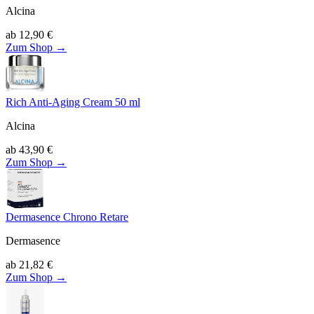
Alcina
ab
12,90
€
Zum Shop →
Rich Anti-Aging Cream 50 ml
Alcina
ab
43,90
€
Zum Shop →
Dermasence Chrono Retare
Dermasence
ab
21,82
€
Zum Shop →