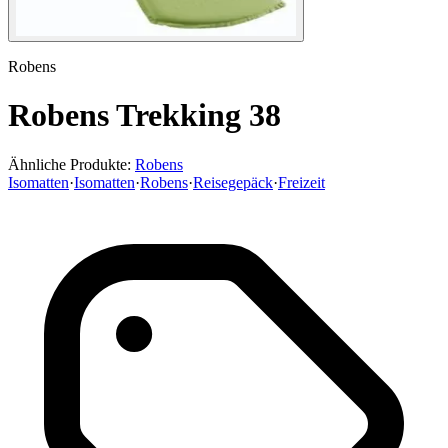
Robens
Robens Trekking 38
Ähnliche Produkte:
Robens
Isomatten
·
Isomatten
·
Robens
·
Reisegepäck
·
Freizeit