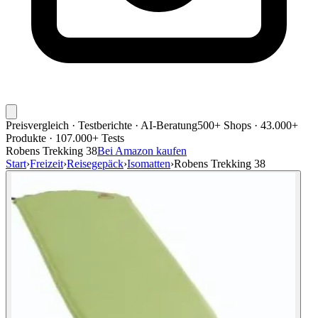
Preisvergleich · Testberichte · AI-Beratung
500+ Shops · 43.000+
Produkte · 107.000+ Tests
Robens Trekking 38
Bei Amazon kaufen
Start
›
Freizeit
›
Reisegepäck
›
Isomatten
›
Robens Trekking 38