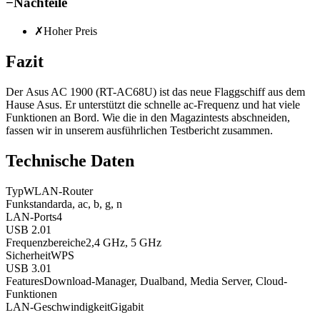
−
Nachteile
✗
Hoher Preis
Fazit
Der Asus AC 1900 (RT-AC68U) ist das neue Flaggschiff aus dem
Hause Asus. Er unterstützt die schnelle ac-Frequenz und hat viele
Funktionen an Bord. Wie die in den Magazintests abschneiden,
fassen wir in unserem ausführlichen Testbericht zusammen.
Technische Daten
Typ
WLAN-Router
Funkstandard
a, ac, b, g, n
LAN-Ports
4
USB 2.0
1
Frequenzbereiche
2,4 GHz, 5 GHz
Sicherheit
WPS
USB 3.0
1
Features
Download-Manager, Dualband, Media Server, Cloud-
Funktionen
LAN-Geschwindigkeit
Gigabit