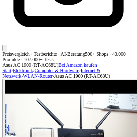
Preisvergleich · Testberichte · AI-Beratung
500+ Shops · 43.000+
Produkte · 107.000+ Tests
Asus AC 1900 (RT-AC68U)
Bei Amazon kaufen
Start
›
Elektronik
›
Computer & Hardware
›
Internet &
Netzwerk
›
WLAN-Router
›
Asus AC 1900 (RT-AC68U)