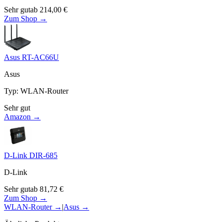
Sehr gut
ab
214,00
€
Zum Shop →
Asus RT-AC66U
Asus
Typ
:
WLAN-Router
Sehr gut
Amazon →
D-Link DIR-685
D-Link
Sehr gut
ab
81,72
€
Zum Shop →
WLAN-Router
→
|
Asus
→