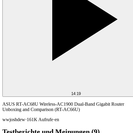
14:19
ASUS RT-AC68U Wireless-AC1900 Dual-Band Gigabit Router
Unboxing and Comparison (RT-AC66U)
wwjoshdew
·
161K
Aufrufe
·
en
Testberichte und Meinungen
(9)