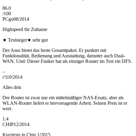
86.0
/
100
PCgo
08/2014
Highspeed für Zuhause
★
Testsieger
★
sehr gut
Der Asus bietet das beste Gesamtpaket. Er punktet mit
Funktionalität, Bedienung und Ausstattung, darunter auch Dual-
WAN. Und: Dieser Funker hat als einziger Router im Test ein DFS.
–
c't
10/2014
Alles drin
Der Router ist zwar nur ein mittelmäßiger NAS-Ersatz, aber als
WLAN-Router liefert er hervorragende Arbeit. Seinen Preis ist er
wert.
1.4
CHIP
12/2014
Kurztests in Chip 1/2015