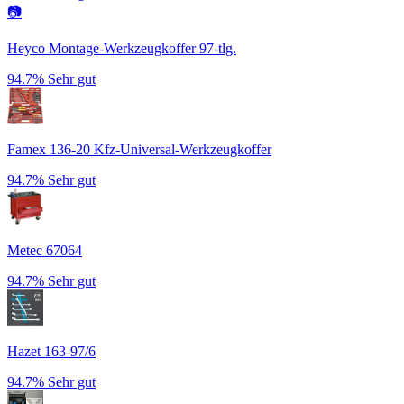
📷
Heyco Montage-Werkzeugkoffer 97-tlg.
94.7%
Sehr gut
Famex 136-20 Kfz-Universal-Werkzeugkoffer
94.7%
Sehr gut
Metec 67064
94.7%
Sehr gut
Hazet 163-97/6
94.7%
Sehr gut