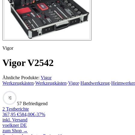
Vigor
Vigor V2542
Ähnliche Produkte:
Vigor
Werkzeugkästen
·
Werkzeugkästen
·
Vigor
·
Handwerkzeug
·
Heimwerke
57
57 Befriedigend
2
Testberichte
367,95
€
584,00
€
-
37
%
inkl. Versand
voelkner DE
zum Shop →