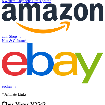
6
weitere Angebote ↓
Preis prüfen
zum Shop →
Neu & Gebraucht
suchen →
* Affiliate-Links
Über
Vigor V2542