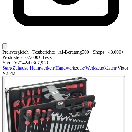
Preisvergleich · Testberichte · AI-Beratung
500+ Shops · 43.000+
Produkte · 107.000+ Tests
Vigor V2542
ab 367,95 €
Start
›
Zuhause
›
Heimwerken
›
Handwerkzeug
›
Werkzeugkästen
›
Vigor
V2542