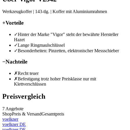
Werkzeugkoffer | 143-tlg. | Koffer mit Aluminiumrahmen
+
Vorteile
✓
Hinter der Marke "Vigor" steht der bewährte Hersteller
Hazet
✓
Lange Ringmaulschlüssel
✓
Besonderheiten: Pinzetten, elektronischer Messschieber
−
Nachteile
✗
Recht teuer
✗
Befestigung trotz hoher Preisklasse nur mit
Klettverschlüssen
Preisvergleich
7
Angebote
Shop
Preis & Versand
Gesamtpreis
voelkner
voelkner DE
voelkner DE