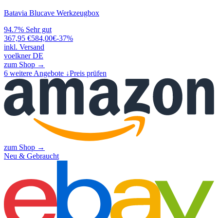
Batavia Blucave Werkzeugbox
94.7%
Sehr gut
367,95
€
584,00
€
-
37
%
inkl. Versand
voelkner DE
zum Shop →
6
weitere Angebote ↓
Preis prüfen
zum Shop →
Neu & Gebraucht