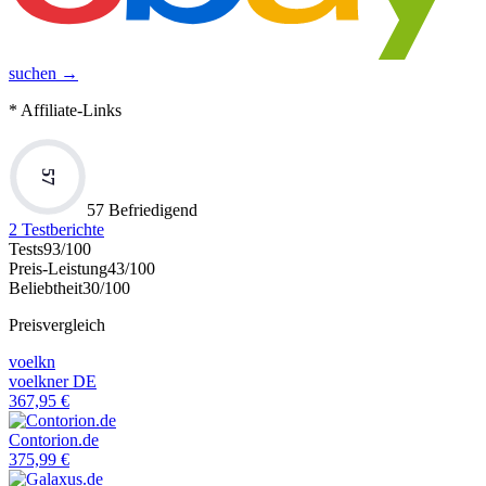
suchen →
* Affiliate-Links
57
57 Befriedigend
2
Testberichte
Tests
93
/100
Preis-Leistung
43
/100
Beliebtheit
30
/100
Preisvergleich
voelkn
voelkner DE
367,95
€
Contorion.de
375,99
€