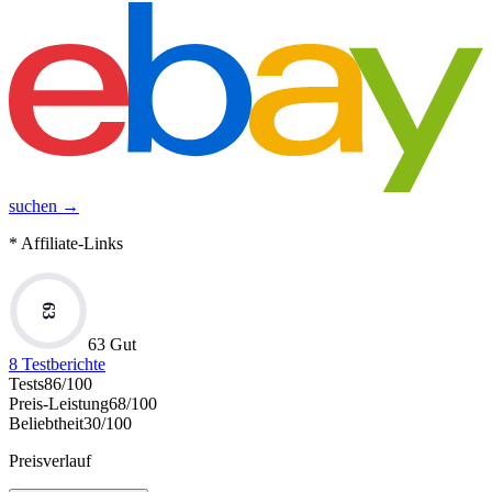
suchen →
* Affiliate-Links
63
63 Gut
8
Testberichte
Tests
86
/100
Preis-Leistung
68
/100
Beliebtheit
30
/100
Preisverlauf