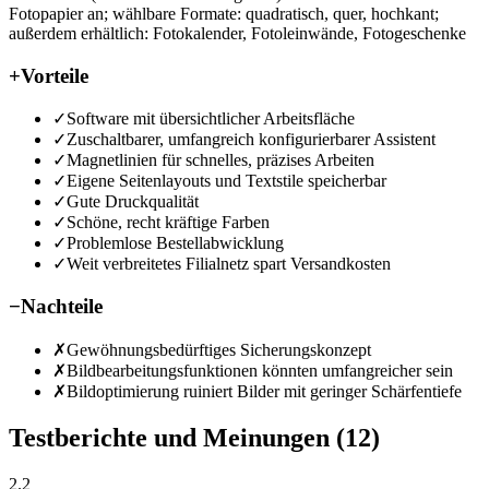
Fotopapier an; wählbare Formate: quadratisch, quer, hochkant;
außerdem erhältlich: Fotokalender, Fotoleinwände, Fotogeschenke
+
Vorteile
✓
Software mit übersichtlicher Arbeitsfläche
✓
Zuschaltbarer, umfangreich konfigurierbarer Assistent
✓
Magnetlinien für schnelles, präzises Arbeiten
✓
Eigene Seitenlayouts und Textstile speicherbar
✓
Gute Druckqualität
✓
Schöne, recht kräftige Farben
✓
Problemlose Bestellabwicklung
✓
Weit verbreitetes Filialnetz spart Versandkosten
−
Nachteile
✗
Gewöhnungsbedürftiges Sicherungskonzept
✗
Bildbearbeitungsfunktionen könnten umfangreicher sein
✗
Bildoptimierung ruiniert Bilder mit geringer Schärfentiefe
Testberichte und Meinungen
(12)
2.2