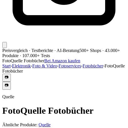
Preisvergleich · Testberichte · AI-Beratung
500+ Shops · 43.000+
Produkte · 107.000+ Tests
FotoQuelle Fotobücher
Bei Amazon kaufen
Start
›
Elektronik
›
Foto & Video
›
Fotoservices
›
Fotobücher
›
FotoQuelle
Fotobücher
📷
📷
Quelle
FotoQuelle Fotobücher
Ähnliche Produkte:
Quelle