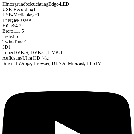
Hintergrundbeleuchtung
Edge-LED
USB-Recording
1
USB-Mediaplayer
1
Energieklasse
A
Höhe
64.7
Breite
111.5
Tiefe
3.5
Twin-Tuner
1
3D
1
Tuner
DVB-S, DVB-C, DVB-T
Auflösung
Ultra HD (4k)
Smart-TV
Apps, Browser, DLNA, Miracast, HbbTV