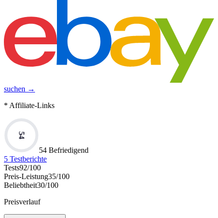
suchen →
* Affiliate-Links
54
54 Befriedigend
5
Testberichte
Tests
92
/100
Preis-Leistung
35
/100
Beliebtheit
30
/100
Preisverlauf