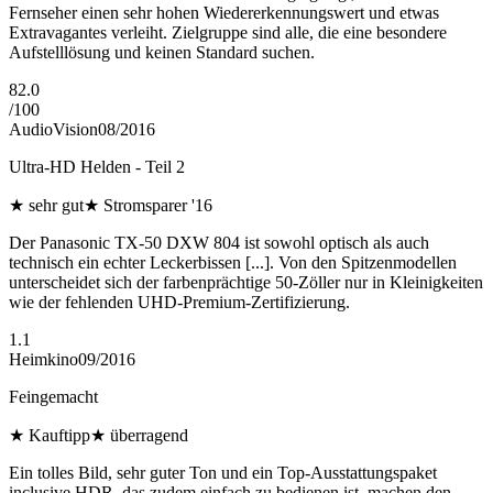
Fernseher einen sehr hohen Wiedererkennungswert und etwas
Extravagantes verleiht. Zielgruppe sind alle, die eine besondere
Aufstelllösung und keinen Standard suchen.
82.0
/
100
AudioVision
08/2016
Ultra-HD Helden - Teil 2
★
sehr gut
★
Stromsparer '16
Der Panasonic TX-50 DXW 804 ist sowohl optisch als auch
technisch ein echter Leckerbissen [...]. Von den Spitzenmodellen
unterscheidet sich der farbenprächtige 50-Zöller nur in Kleinigkeiten
wie der fehlenden UHD-Premium-Zertifizierung.
1.1
Heimkino
09/2016
Feingemacht
★
Kauftipp
★
überragend
Ein tolles Bild, sehr guter Ton und ein Top-Ausstattungspaket
inclusive HDR, das zudem einfach zu bedienen ist, machen den