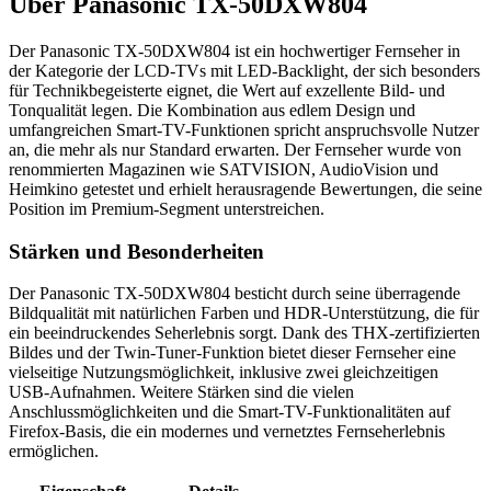
Über
Panasonic TX-50DXW804
Der Panasonic TX-50DXW804 ist ein hochwertiger Fernseher in
der Kategorie der LCD-TVs mit LED-Backlight, der sich besonders
für Technikbegeisterte eignet, die Wert auf exzellente Bild- und
Tonqualität legen. Die Kombination aus edlem Design und
umfangreichen Smart-TV-Funktionen spricht anspruchsvolle Nutzer
an, die mehr als nur Standard erwarten. Der Fernseher wurde von
renommierten Magazinen wie SATVISION, AudioVision und
Heimkino getestet und erhielt herausragende Bewertungen, die seine
Position im Premium-Segment unterstreichen.
Stärken und Besonderheiten
Der Panasonic TX-50DXW804 besticht durch seine überragende
Bildqualität mit natürlichen Farben und HDR-Unterstützung, die für
ein beeindruckendes Seherlebnis sorgt. Dank des THX-zertifizierten
Bildes und der Twin-Tuner-Funktion bietet dieser Fernseher eine
vielseitige Nutzungsmöglichkeit, inklusive zwei gleichzeitigen
USB-Aufnahmen. Weitere Stärken sind die vielen
Anschlussmöglichkeiten und die Smart-TV-Funktionalitäten auf
Firefox-Basis, die ein modernes und vernetztes Fernseherlebnis
ermöglichen.