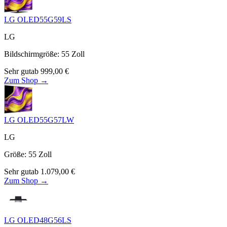
LG OLED55G59LS
LG
Bildschirmgröße
:
55
Zoll
Sehr gut
ab
999,00
€
Zum Shop →
LG OLED55G57LW
LG
Größe
:
55
Zoll
Sehr gut
ab
1.079,00
€
Zum Shop →
LG OLED48G56LS