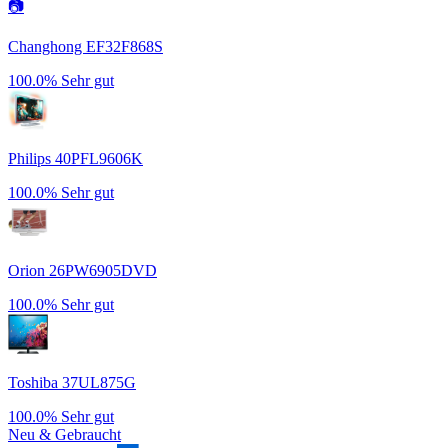
📷
Changhong EF32F868S
100.0%
Sehr gut
Philips 40PFL9606K
100.0%
Sehr gut
Orion 26PW6905DVD
100.0%
Sehr gut
Toshiba 37UL875G
100.0%
Sehr gut
Neu & Gebraucht