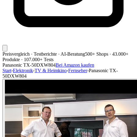
Preisvergleich · Testberichte · AI-Beratung
500+ Shops · 43.000+
Produkte · 107.000+ Tests
Panasonic TX-50DXW804
Bei Amazon kaufen
Start
›
Elektronik
›
TV & Heimkino
›
Fernseher
›
Panasonic TX-
50DXW804