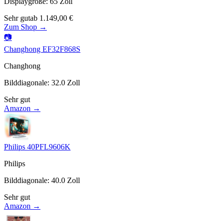
Displaygröße
:
65
Zoll
Sehr gut
ab
1.149,00
€
Zum Shop →
📷
Changhong EF32F868S
Changhong
Bilddiagonale
:
32.0
Zoll
Sehr gut
Amazon →
Philips 40PFL9606K
Philips
Bilddiagonale
:
40.0
Zoll
Sehr gut
Amazon →