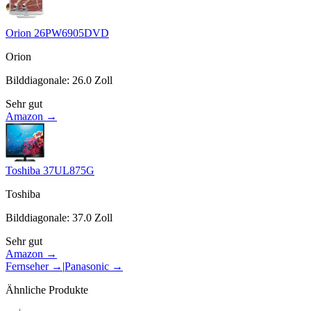
Orion 26PW6905DVD
Orion
Bilddiagonale
:
26.0
Zoll
Sehr gut
Amazon →
Toshiba 37UL875G
Toshiba
Bilddiagonale
:
37.0
Zoll
Sehr gut
Amazon →
Fernseher
→
|
Panasonic
→
Ähnliche Produkte