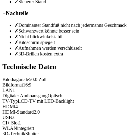
✓
Sicherer Stand
−
Nachteile
✗
Dominanter Standfuß nicht nach jedermanns Geschmack
✗
Schwarzwert könnte besser sein
✗
Nicht blickwinkelstabil
✗
Bildschirm spiegelt
✗
Aufnahmen werden verschlüsselt
✗
3D-Brillen kosten extra
Technische Daten
Bilddiagonale
50.0
Zoll
Bildformat
16:9
LAN
1
Digitaler Audioausgang
Optisch
TV-Typ
LCD-TV mit LED-Backlight
HDMI
4
HDMI-Standard
2.0
USB
3
CI+ Slot
1
WLAN
integriert
3D-Technik
Shutter