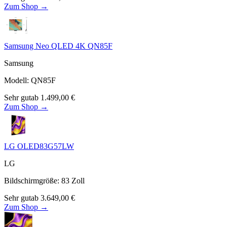
Zum Shop →
Samsung Neo QLED 4K QN85F
Samsung
Modell
:
QN85F
Sehr gut
ab
1.499,00
€
Zum Shop →
LG OLED83G57LW
LG
Bildschirmgröße
:
83
Zoll
Sehr gut
ab
3.649,00
€
Zum Shop →