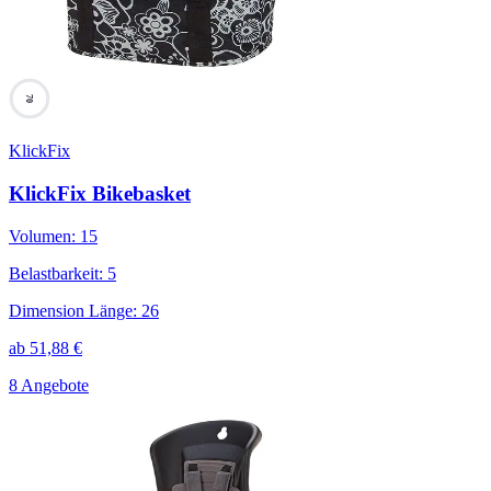
70
KlickFix
KlickFix Bikebasket
Volumen
:
15
Belastbarkeit
:
5
Dimension Länge
:
26
ab
51,88
€
8 Angebote