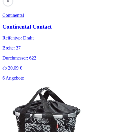
70
Continental
Continental Contact
Reifentyp
:
Draht
Breite
:
37
Durchmesser
:
622
ab
20,09
€
6 Angebote