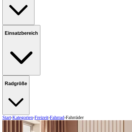
Einsatzbereich
Radgröße
Start
›
Kategorien
›
Freizeit
›
Fahrrad
›
Fahrräder