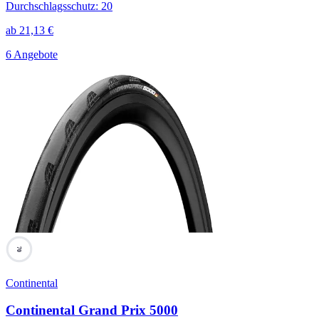
Durchschlagsschutz
:
20
ab
21,13
€
6 Angebote
70
Continental
Continental Grand Prix 5000