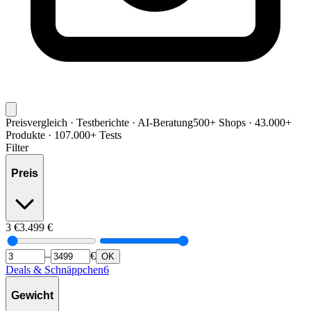
Preisvergleich · Testberichte · AI-Beratung
500+ Shops · 43.000+
Produkte · 107.000+ Tests
Filter
Preis
3
€
3.499
€
–
€
OK
Deals & Schnäppchen
6
Gewicht