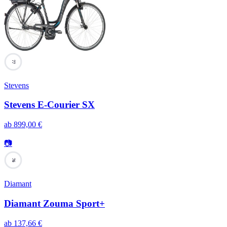
77
Stevens
Stevens E-Courier SX
ab
899,00
€
📷
76
Diamant
Diamant Zouma Sport+
ab
137,66
€