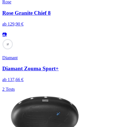
Rose
Rose Granite Chief 8
ab
129,90
€
📷
71
Diamant
Diamant Zouma Sport+
ab
137,66
€
2 Tests