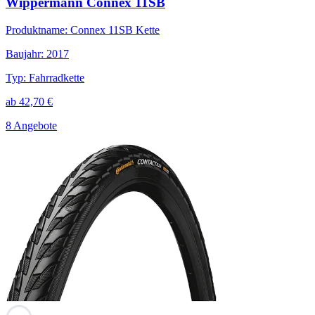
Wippermann Connex 11SB
Produktname
:
Connex 11SB Kette
Baujahr
:
2017
Typ
:
Fahrradkette
ab
42,70
€
8 Angebote