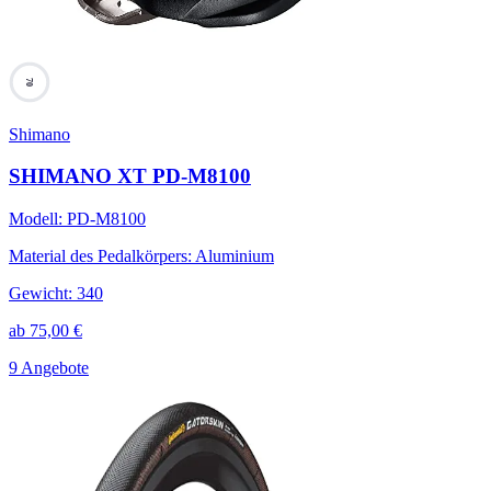
70
Shimano
SHIMANO XT PD-M8100
Modell
:
PD-M8100
Material des Pedalkörpers
:
Aluminium
Gewicht
:
340
ab
75,00
€
9 Angebote