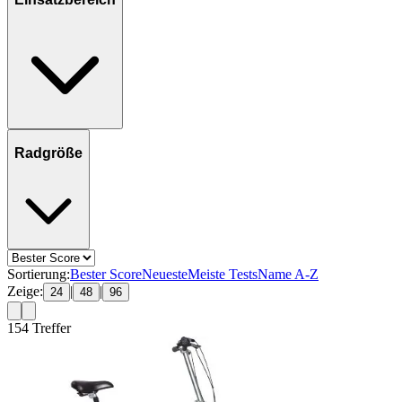
Radgröße
Sortierung:
Bester Score
Neueste
Meiste Tests
Name A-Z
Zeige:
|
|
24
48
96
154
Treffer