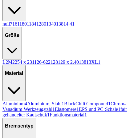
null
7
16
1
180
1
184
1
280
1
340
1
38
1
4,4
1
Größe
L
2
M
2
254 x 231
1
26-622
1
28
1
29 x 2.40
1
38
1
3XL
1
Material
Aluminium
4
Aluminium, Stahl
1
BlackChili Compound
1
Chrom-
Vanadium-Werkzeugstahl
1
Elastomere
1
EPS und PC-Schale
1
fair
gehandelter Kautschuk
1
Funktionsmaterial
1
Bremsentyp