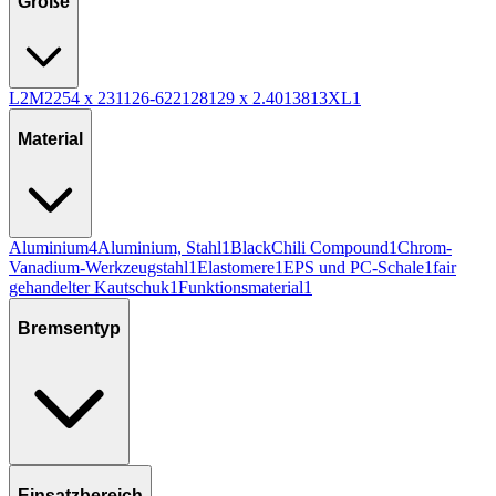
Größe
L
2
M
2
254 x 231
1
26-622
1
28
1
29 x 2.40
1
38
1
3XL
1
Material
Aluminium
4
Aluminium, Stahl
1
BlackChili Compound
1
Chrom-
Vanadium-Werkzeugstahl
1
Elastomere
1
EPS und PC-Schale
1
fair
gehandelter Kautschuk
1
Funktionsmaterial
1
Bremsentyp
Einsatzbereich