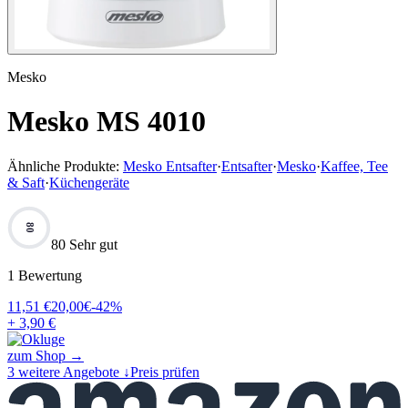
Mesko
Mesko MS 4010
Ähnliche Produkte:
Mesko Entsafter
·
Entsafter
·
Mesko
·
Kaffee, Tee
& Saft
·
Küchengeräte
80
80 Sehr gut
1
Bewertung
11,51
€
20,00
€
-
42
%
+ 3,90 €
zum Shop →
3
weitere Angebote ↓
Preis prüfen