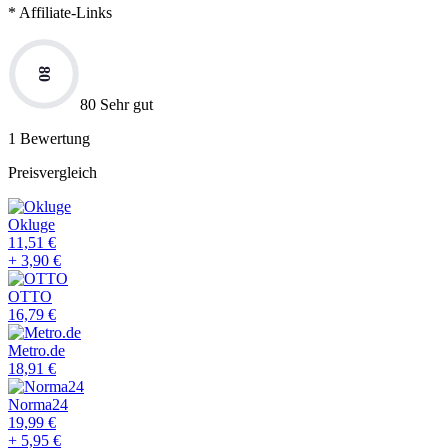
* Affiliate-Links
80
80 Sehr gut
1
Bewertung
Preisvergleich
Okluge
11,51
€
+
3,90
€
OTTO
16,79
€
Metro.de
18,91
€
Norma24
19,99
€
+
5,95
€