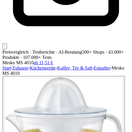
Preisvergleich · Testberichte · AI-Beratung
500+ Shops · 43.000+
Produkte · 107.000+ Tests
Mesko MS 4010
ab 11,51 €
Start
›
Zuhause
›
Küchengeräte
›
Kaffee, Tee & Saft
›
Entsafter
›
Mesko
MS 4010