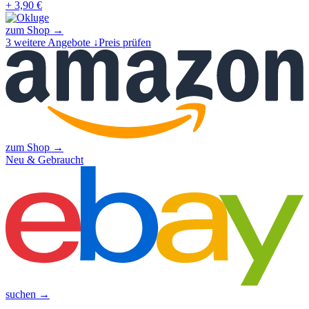
+ 3,90 €
zum Shop →
3
weitere Angebote ↓
Preis prüfen
zum Shop →
Neu & Gebraucht
suchen →