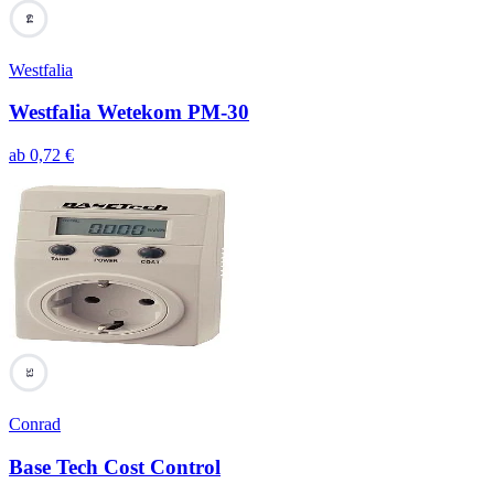
64
Westfalia
Westfalia Wetekom PM-30
ab
0,72
€
53
Conrad
Base Tech Cost Control