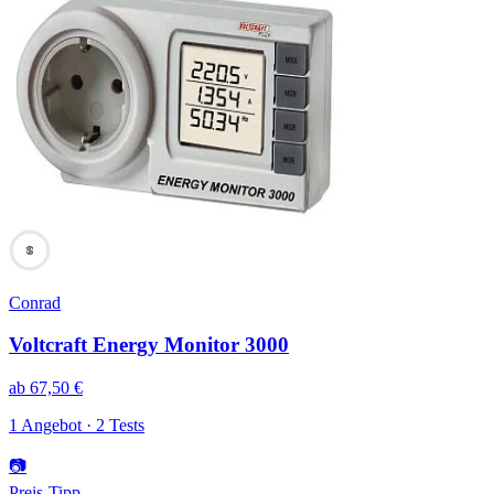
69
Conrad
Voltcraft Energy Monitor 3000
ab
67,50
€
1 Angebot · 2 Tests
📷
Preis-Tipp