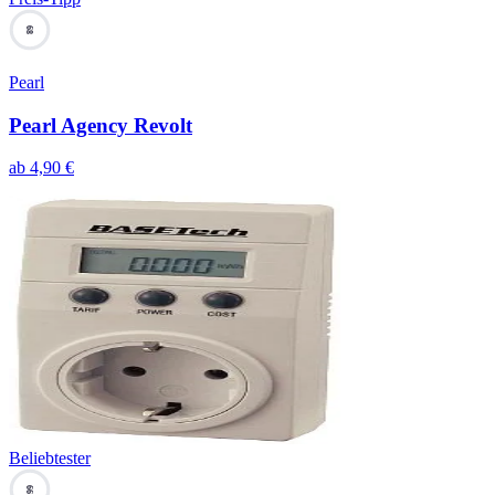
68
Pearl
Pearl Agency Revolt
ab
4,90
€
Beliebtester
66