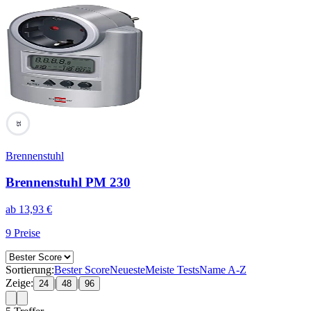
35
Brennenstuhl
Brennenstuhl PM 230
ab
13,93
€
9
Preise
Sortierung:
Bester Score
Neueste
Meiste Tests
Name A-Z
Zeige:
|
|
24
48
96