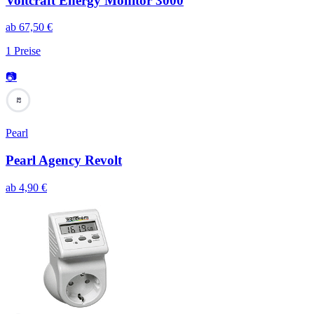
Voltcraft Energy Monitor 3000
ab
67,50
€
1
Preise
📷
82
Pearl
Pearl Agency Revolt
ab
4,90
€