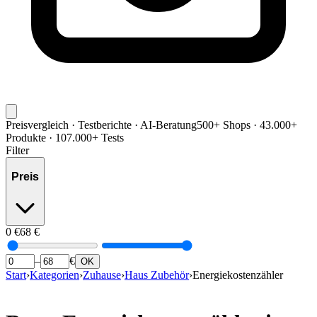
Preisvergleich · Testberichte · AI-Beratung
500+ Shops · 43.000+
Produkte · 107.000+ Tests
Filter
Preis
0
€
68
€
–
€
OK
Start
›
Kategorien
›
Zuhause
›
Haus Zubehör
›
Energiekostenzähler