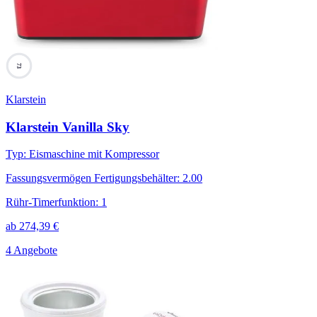
73
Klarstein
Klarstein Vanilla Sky
Typ
:
Eismaschine mit Kompressor
Fassungsvermögen Fertigungsbehälter
:
2.00
Rühr-Timerfunktion
:
1
ab
274,39
€
4 Angebote