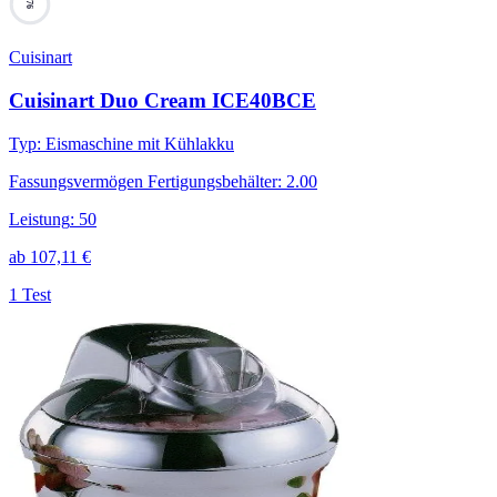
76
Cuisinart
Cuisinart Duo Cream ICE40BCE
Typ
:
Eismaschine mit Kühlakku
Fassungsvermögen Fertigungsbehälter
:
2.00
Leistung
:
50
ab
107,11
€
1 Test