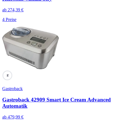
ab
274,39
€
4
Preise
94
Gastroback
Gastroback 42909 Smart Ice Cream Advanced
Automatik
ab
479,99
€