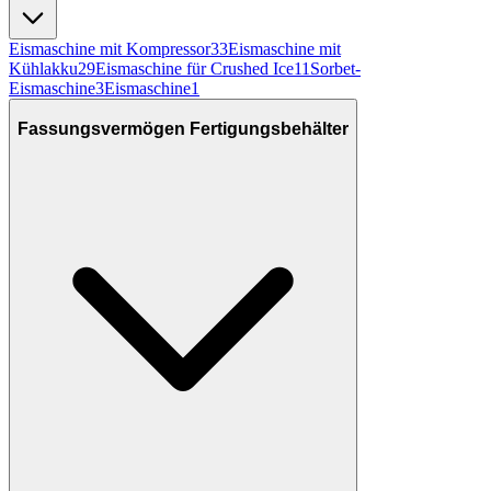
Eismaschine mit Kompressor
33
Eismaschine mit
Kühlakku
29
Eismaschine für Crushed Ice
11
Sorbet-
Eismaschine
3
Eismaschine
1
Fassungsvermögen Fertigungsbehälter