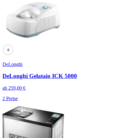
94
DeLonghi
DeLonghi Gelataio ICK 5000
ab
259,00
€
2
Preise