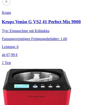
74
Krups
Krups Venise G VS2 41 Perfect Mix 9000
Typ
:
Eismaschine mit Kühlakku
Fassungsvermögen Fertigungsbehälter
:
1.60
Leistung
:
6
ab
67,99
€
1 Test