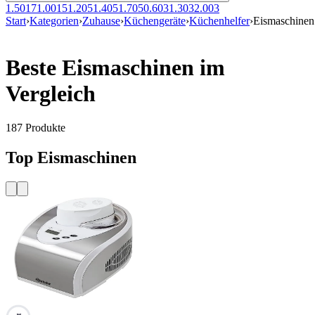
1.50
17
1.00
15
1.20
5
1.40
5
1.70
5
0.60
3
1.30
3
2.00
3
Start
›
Kategorien
›
Zuhause
›
Küchengeräte
›
Küchenhelfer
›
Eismaschinen
Beste Eismaschinen im
Vergleich
187
Produkte
Top Eismaschinen