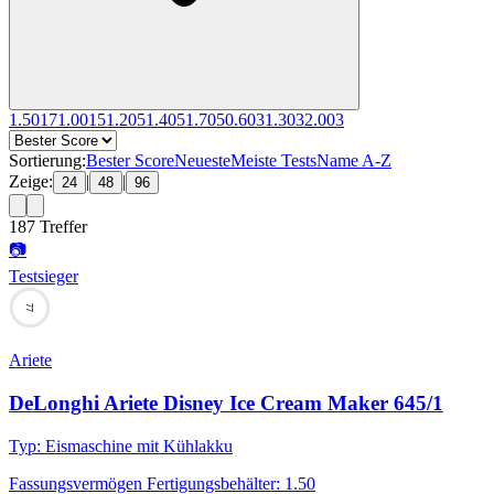
1.50
17
1.00
15
1.20
5
1.40
5
1.70
5
0.60
3
1.30
3
2.00
3
Sortierung:
Bester Score
Neueste
Meiste Tests
Name A-Z
Zeige:
|
|
24
48
96
187
Treffer
📷
Testsieger
77
Ariete
DeLonghi Ariete Disney Ice Cream Maker 645/1
Typ
:
Eismaschine mit Kühlakku
Fassungsvermögen Fertigungsbehälter
:
1.50