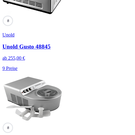
93
Unold
Unold Gusto 48845
ab
255,00
€
9
Preise
93