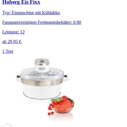
Hoberg Eis Fixx
Typ
:
Eismaschine mit Kühlakku
Fassungsvermögen Fertigungsbehälter
:
0.90
Leistung
:
12
ab
29,95
€
1 Test