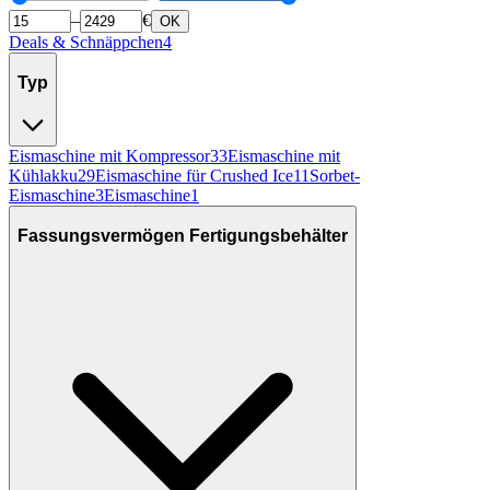
–
€
OK
Deals & Schnäppchen
4
Typ
Eismaschine mit Kompressor
33
Eismaschine mit
Kühlakku
29
Eismaschine für Crushed Ice
11
Sorbet-
Eismaschine
3
Eismaschine
1
Fassungsvermögen Fertigungsbehälter