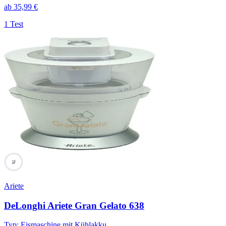
ab
35,99
€
1 Test
71
Ariete
DeLonghi Ariete Gran Gelato 638
Typ
:
Eismaschine mit Kühlakku