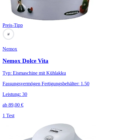
Preis-Tipp
76
Nemox
Nemox Dolce Vita
Typ
:
Eismaschine mit Kühlakku
Fassungsvermögen Fertigungsbehälter
:
1.50
Leistung
:
30
ab
89,00
€
1 Test