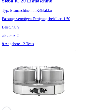
Steba IC 20 Eismaschine
Typ
:
Eismaschine mit Kühlakku
Fassungsvermögen Fertigungsbehälter
:
1.50
Leistung
:
9
ab
29,03
€
8 Angebote · 2 Tests