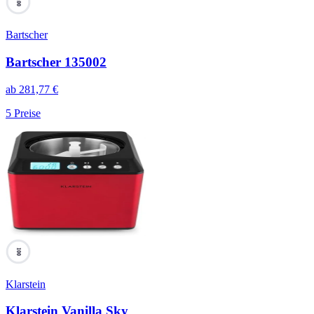
100
Bartscher
Bartscher 135002
ab
281,77
€
5
Preise
100
Klarstein
Klarstein Vanilla Sky