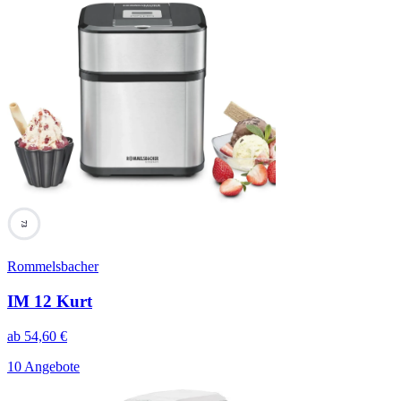
73
Rommelsbacher
IM 12 Kurt
ab
54,60
€
10 Angebote