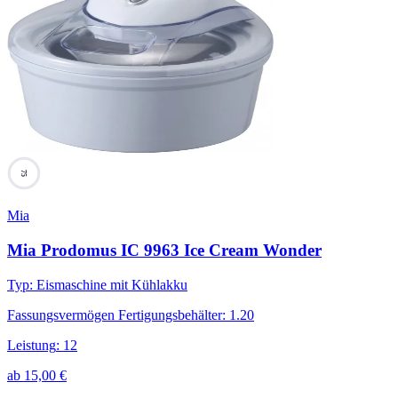
75
Mia
Mia Prodomus IC 9963 Ice Cream Wonder
Typ
:
Eismaschine mit Kühlakku
Fassungsvermögen Fertigungsbehälter
:
1.20
Leistung
:
12
ab
15,00
€