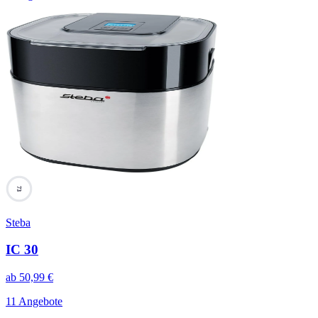
73
Steba
IC 30
ab
50,99
€
11 Angebote