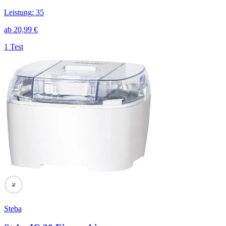
Leistung
:
35
ab
20,99
€
1 Test
76
Steba