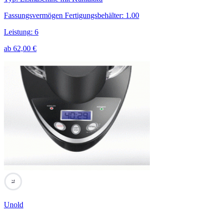
Fassungsvermögen Fertigungsbehälter
:
1.00
Leistung
:
6
ab
62,00
€
71
Unold