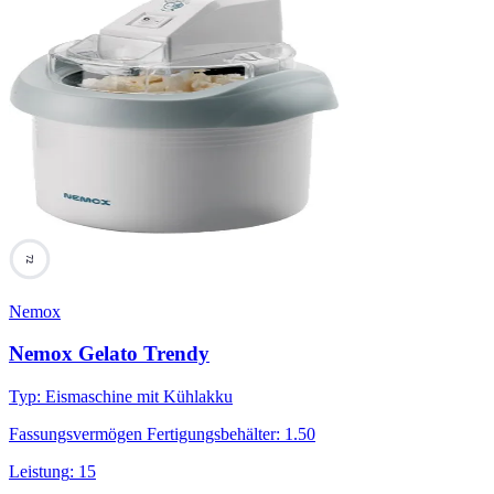
72
Nemox
Nemox Gelato Trendy
Typ
:
Eismaschine mit Kühlakku
Fassungsvermögen Fertigungsbehälter
:
1.50
Leistung
:
15