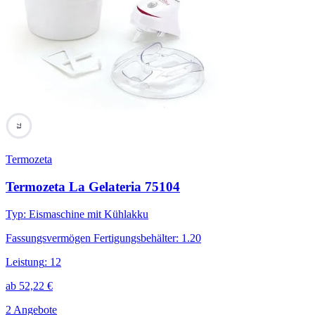
73
Termozeta
Termozeta La Gelateria 75104
Typ
:
Eismaschine mit Kühlakku
Fassungsvermögen Fertigungsbehälter
:
1.20
Leistung
:
12
ab
52,22
€
2 Angebote