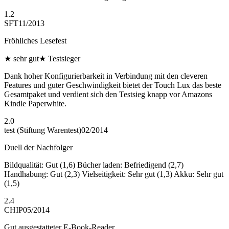
1.2
SFT
11/2013
Fröhliches Lesefest
★
sehr gut
★
Testsieger
Dank hoher Konfigurierbarkeit in Verbindung mit den cleveren
Features und guter Geschwindigkeit bietet der Touch Lux das beste
Gesamtpaket und verdient sich den Testsieg knapp vor Amazons
Kindle Paperwhite.
2.0
test (Stiftung Warentest)
02/2014
Duell der Nachfolger
Bildqualität: Gut (1,6) Bücher laden: Befriedigend (2,7)
Handhabung: Gut (2,3) Vielseitigkeit: Sehr gut (1,3) Akku: Sehr gut
(1,5)
2.4
CHIP
05/2014
Gut ausgestatteter E-Book-Reader