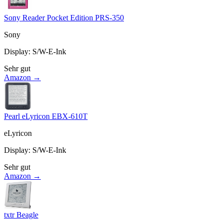
Sony Reader Pocket Edition PRS-350
Sony
Display
:
S/W-E-Ink
Sehr gut
Amazon →
Pearl eLyricon EBX-610T
eLyricon
Display
:
S/W-E-Ink
Sehr gut
Amazon →
txtr Beagle