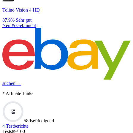
Tolino Vision 4 HD
87.9%
Sehr gut
Neu & Gebraucht
suchen →
* Affiliate-Links
58
58 Befriedigend
4
Testberichte
Tests
89
/100