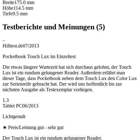
Breite
175.0
mm
Höhe
114.5
mm
Tiefe
9.5
mm
Testberichte und Meinungen
(5)
–
Hifitest.de
07/2013
Pocketbook Touch Lux im Einzeltest
Die etwas längere Wartezeit hat sich durchaus gelohnt, der Touch
Lux ist ein rundum gelungener Reader. Außerdem erfährt man
dieser Tage, dass Pocketbook neben dem Touch Lux den Color Lux
zur Serienreife gebracht hat. Der wird uns hoffentlich bis zur
nächsten Ausgabe als Testexemplar vorliegen.
1.3
Tablet PC
06/2013
Lichtgestalt
★
Preis/Leistung gut - sehr gut
Der Touch Lux ist ein rundum gelungener Reader.