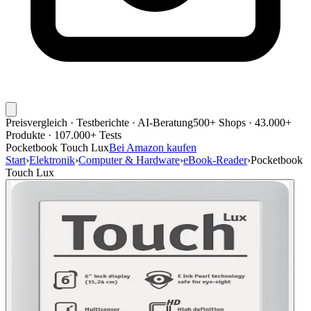
Preisvergleich · Testberichte · AI-Beratung
500+ Shops · 43.000+
Produkte · 107.000+ Tests
Pocketbook Touch Lux
Bei Amazon kaufen
Start
›
Elektronik
›
Computer & Hardware
›
eBook-Reader
›
Pocketbook
Touch Lux