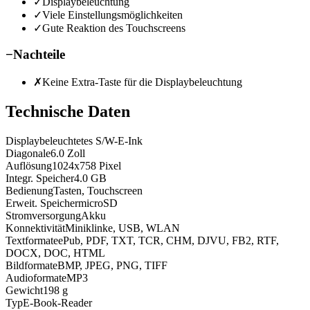
✓
Displaybeleuchtung
✓
Viele Einstellungsmöglichkeiten
✓
Gute Reaktion des Touchscreens
−
Nachteile
✗
Keine Extra-Taste für die Displaybeleuchtung
Technische Daten
Display
beleuchtetes S/W-E-Ink
Diagonale
6.0
Zoll
Auflösung
1024x758
Pixel
Integr. Speicher
4.0
GB
Bedienung
Tasten, Touchscreen
Erweit. Speicher
microSD
Stromversorgung
Akku
Konnektivität
Miniklinke, USB, WLAN
Textformate
ePub, PDF, TXT, TCR, CHM, DJVU, FB2, RTF,
DOCX, DOC, HTML
Bildformate
BMP, JPEG, PNG, TIFF
Audioformate
MP3
Gewicht
198
g
Typ
E-Book-Reader