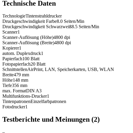
Technische Daten
Technologie
Tintenstrahldrucker
Druckgeschwindigkeit Farbe
8.0
Seiten/Min
Druckgeschwindigkeit Schwarzweiß
8.5
Seiten/Min
Scanner
1
Scanner-Auflösung (Höhe)
4800
dpi
Scanner-Auflösung (Breite)
4800
dpi
Kopierer
1
autom. Duplexdruck
1
Papierfach
100
Blatt
Fotopapierfach
20
Blatt
Schnittstellen
AirPrint, LAN, Speicherkarten, USB, WLAN
Breite
479
mm
Höhe
148
mm
Tiefe
356
mm
max. Format
DIN A3
Multifunktions-Drucker
1
Tintenpatronen
Einzelfarbpatronen
Fotodrucker
1
Testberichte und Meinungen
(2)
–