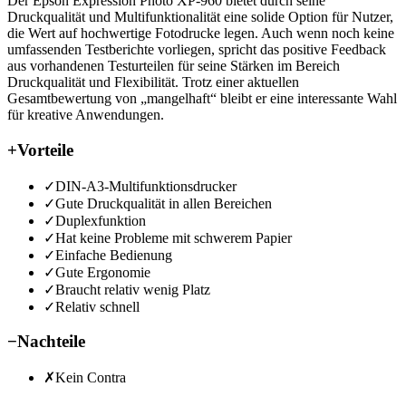
Der Epson Expression Photo XP-960 bietet durch seine
Druckqualität und Multifunktionalität eine solide Option für Nutzer,
die Wert auf hochwertige Fotodrucke legen. Auch wenn noch keine
umfassenden Testberichte vorliegen, spricht das positive Feedback
aus vorhandenen Testurteilen für seine Stärken im Bereich
Druckqualität und Flexibilität. Trotz einer aktuellen
Gesamtbewertung von „mangelhaft“ bleibt er eine interessante Wahl
für kreative Anwendungen.
+
Vorteile
✓
DIN-A3-Multifunktionsdrucker
✓
Gute Druckqualität in allen Bereichen
✓
Duplexfunktion
✓
Hat keine Probleme mit schwerem Papier
✓
Einfache Bedienung
✓
Gute Ergonomie
✓
Braucht relativ wenig Platz
✓
Relativ schnell
−
Nachteile
✗
Kein Contra