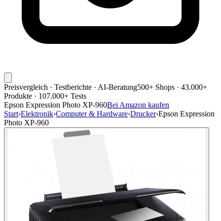
Preisvergleich · Testberichte · AI-Beratung
500+ Shops · 43.000+
Produkte · 107.000+ Tests
Epson Expression Photo XP-960
Bei Amazon kaufen
Start
›
Elektronik
›
Computer & Hardware
›
Drucker
›
Epson Expression
Photo XP-960