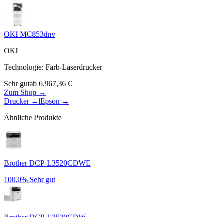
OKI MC853dnv
OKI
Technologie
:
Farb-Laserdrucker
Sehr gut
ab
6.967,36
€
Zum Shop →
Drucker
→
|
Epson
→
Ähnliche Produkte
Brother DCP-L3520CDWE
100.0%
Sehr gut