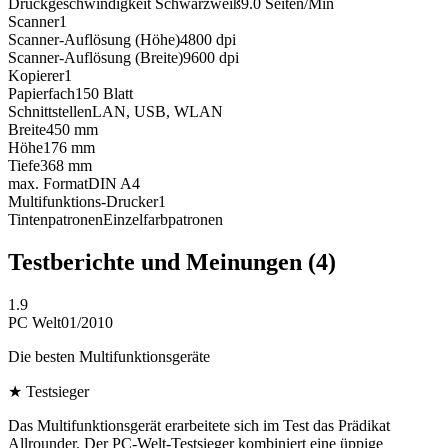
Druckgeschwindigkeit Schwarzweiß
9.0
Seiten/Min
Scanner
1
Scanner-Auflösung (Höhe)
4800
dpi
Scanner-Auflösung (Breite)
9600
dpi
Kopierer
1
Papierfach
150
Blatt
Schnittstellen
LAN, USB, WLAN
Breite
450
mm
Höhe
176
mm
Tiefe
368
mm
max. Format
DIN A4
Multifunktions-Drucker
1
Tintenpatronen
Einzelfarbpatronen
Testberichte und Meinungen
(4)
1.9
PC Welt
01/2010
Die besten Multifunktionsgeräte
★
Testsieger
Das Multifunktionsgerät erarbeitete sich im Test das Prädikat
Allrounder. Der PC-Welt-Testsieger kombiniert eine üppige