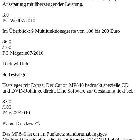
Ausstattung mit überzeugender Leistung.
3.0
PC Welt
07/2010
Im Überblick: 9 Multifunktionsgeräte von 100 bis 200 Euro
86.0
/
100
PC Magazin
07/2010
Dich will ich!
★
Testsieger
Testsieger mit Extras: Der Canon MP640 bedruckt spezielle CD-
und DVD-Rohlinge direkt. Eine Software zur Gestaltung liegt bei.
83.0
/
100
PCgo
09/2010
PC an Drucker: \\\\
Das MP640 ist ein im Funknetz standortunabängiges
Multifunktionsgerät für die ganze Familie. CD/DVD-Label lassen