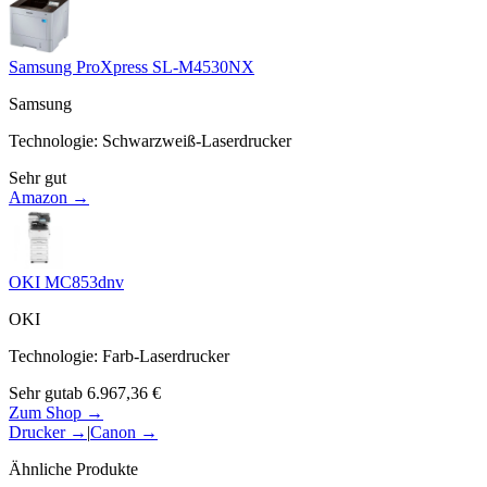
Samsung ProXpress SL-M4530NX
Samsung
Technologie
:
Schwarzweiß-Laserdrucker
Sehr gut
Amazon →
OKI MC853dnv
OKI
Technologie
:
Farb-Laserdrucker
Sehr gut
ab
6.967,36
€
Zum Shop →
Drucker
→
|
Canon
→
Ähnliche Produkte