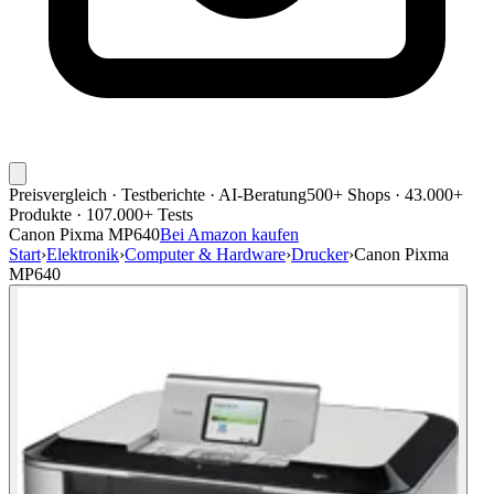
Preisvergleich · Testberichte · AI-Beratung
500+ Shops · 43.000+
Produkte · 107.000+ Tests
Canon Pixma MP640
Bei Amazon kaufen
Start
›
Elektronik
›
Computer & Hardware
›
Drucker
›
Canon Pixma
MP640