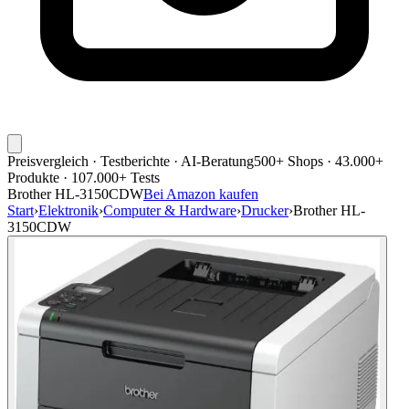
Preisvergleich · Testberichte · AI-Beratung
500+ Shops · 43.000+
Produkte · 107.000+ Tests
Brother HL-3150CDW
Bei Amazon kaufen
Start
›
Elektronik
›
Computer & Hardware
›
Drucker
›
Brother HL-
3150CDW