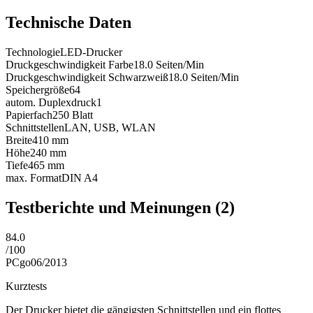
Technische Daten
Technologie
LED-Drucker
Druckgeschwindigkeit Farbe
18.0
Seiten/Min
Druckgeschwindigkeit Schwarzweiß
18.0
Seiten/Min
Speichergröße
64
autom. Duplexdruck
1
Papierfach
250
Blatt
Schnittstellen
LAN, USB, WLAN
Breite
410
mm
Höhe
240
mm
Tiefe
465
mm
max. Format
DIN A4
Testberichte und Meinungen
(2)
84.0
/
100
PCgo
06/2013
Kurztests
Der Drucker bietet die gängigsten Schnittstellen und ein flottes