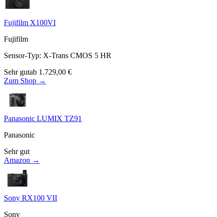
Fujifilm X100VI
Fujifilm
Sensor-Typ
:
X-Trans CMOS 5 HR
Sehr gut
ab
1.729,00
€
Zum Shop →
Panasonic LUMIX TZ91
Panasonic
Sehr gut
Amazon →
Sony RX100 VII
Sony