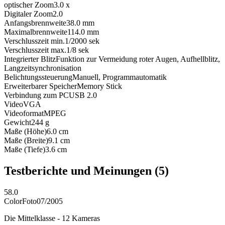
optischer Zoom
3.0
x
Digitaler Zoom
2.0
Anfangsbrennweite
38.0
mm
Maximalbrennweite
114.0
mm
Verschlusszeit min.
1/2000
sek
Verschlusszeit max.
1/8
sek
Integrierter Blitz
Funktion zur Vermeidung roter Augen, Aufhellblitz,
Langzeitsynchronisation
Belichtungssteuerung
Manuell, Programmautomatik
Erweiterbarer Speicher
Memory Stick
Verbindung zum PC
USB 2.0
Video
VGA
Videoformat
MPEG
Gewicht
244
g
Maße (Höhe)
6.0
cm
Maße (Breite)
9.1
cm
Maße (Tiefe)
3.6
cm
Testberichte und Meinungen
(5)
58.0
ColorFoto
07/2005
Die Mittelklasse - 12 Kameras