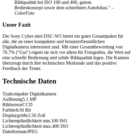
Bildqualität bei ISO 100 und 400, gutem
Bedienkonzept sowie dem schnellsten Autofokus."
–
ColorFoto
Unser Fazit
Die Sony Cyber-shot DSC-W5 bietet ein gutes Gesamtpaket für
alle, die an einer kompakten und benutzerfreundlichen
Digitalkamera interessiert sind. Mit einer Gesamtbewertung von
70.7% ("Gut") eignet sie sich vor allem für Fotografen, die Wert auf
eine schnelle Bedienung und solide Bildqualität legen. Die Kamera
überzeugt durch ihre technischen Merkmale und das positive
Feedback der Tester.
Technische Daten
Typ
kompakte Digitalkamera
Auflösung
5.1
MP
Bildsensor
CCD
Farbtiefe
36
Bit
Displaygröße
2.50
Zoll
Lichtempfindlichkeit min.
100
ISO
Lichtempfindlichkeit max.
400
ISO
Dateiformate
JPEG