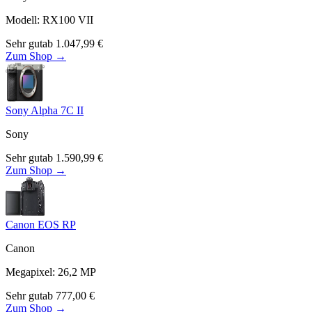
Modell
:
RX100 VII
Sehr gut
ab
1.047,99
€
Zum Shop →
Sony Alpha 7C II
Sony
Sehr gut
ab
1.590,99
€
Zum Shop →
Canon EOS RP
Canon
Megapixel
:
26,2
MP
Sehr gut
ab
777,00
€
Zum Shop →