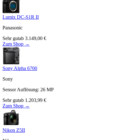
Lumix DC-S1R II
Panasonic
Sehr gut
ab
3.149,00
€
Zum Shop →
Sony Alpha 6700
Sony
Sensor Auflösung
:
26
MP
Sehr gut
ab
1.203,99
€
Zum Shop →
Nikon Z5II