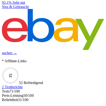
92.1%
Sehr gut
Neu & Gebraucht
suchen →
* Affiliate-Links
52
52 Befriedigend
2
Testberichte
Tests
71
/100
Preis-Leistung
50
/100
Beliebtheit
31
/100