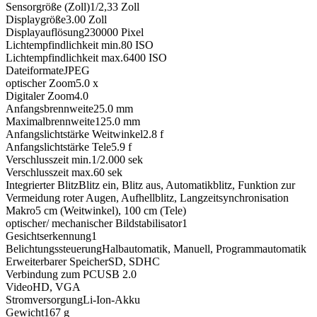
Sensorgröße (Zoll)
1/2,33
Zoll
Displaygröße
3.00
Zoll
Displayauflösung
230000
Pixel
Lichtempfindlichkeit min.
80
ISO
Lichtempfindlichkeit max.
6400
ISO
Dateiformate
JPEG
optischer Zoom
5.0
x
Digitaler Zoom
4.0
Anfangsbrennweite
25.0
mm
Maximalbrennweite
125.0
mm
Anfangslichtstärke Weitwinkel
2.8
f
Anfangslichtstärke Tele
5.9
f
Verschlusszeit min.
1/2.000
sek
Verschlusszeit max.
60
sek
Integrierter Blitz
Blitz ein, Blitz aus, Automatikblitz, Funktion zur
Vermeidung roter Augen, Aufhellblitz, Langzeitsynchronisation
Makro
5 cm (Weitwinkel), 100 cm (Tele)
optischer/ mechanischer Bildstabilisator
1
Gesichtserkennung
1
Belichtungssteuerung
Halbautomatik, Manuell, Programmautomatik
Erweiterbarer Speicher
SD, SDHC
Verbindung zum PC
USB 2.0
Video
HD, VGA
Stromversorgung
Li-Ion-Akku
Gewicht
167
g