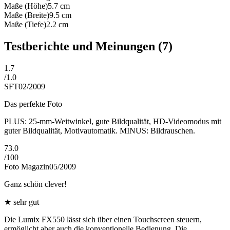
Maße (Höhe)
5.7
cm
Maße (Breite)
9.5
cm
Maße (Tiefe)
2.2
cm
Testberichte und Meinungen
(7)
1.7
/
1.0
SFT
02/2009
Das perfekte Foto
PLUS: 25-mm-Weitwinkel, gute Bildqualität, HD-Videomodus mit
guter Bildqualität, Motivautomatik. MINUS: Bildrauschen.
73.0
/
100
Foto Magazin
05/2009
Ganz schön clever!
★
sehr gut
Die Lumix FX550 lässt sich über einen Touchscreen steuern,
ermöglicht aber auch die konventionelle Bedienung. Die