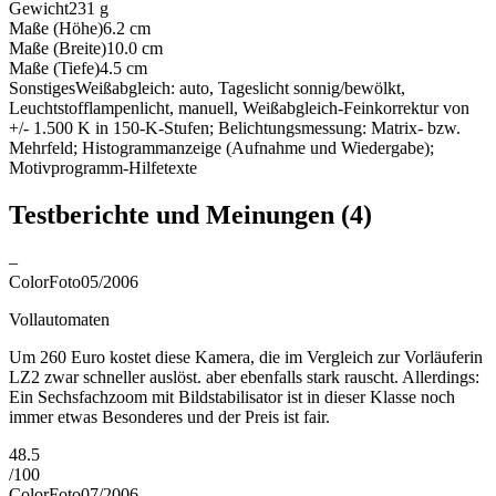
Gewicht
231
g
Maße (Höhe)
6.2
cm
Maße (Breite)
10.0
cm
Maße (Tiefe)
4.5
cm
Sonstiges
Weißabgleich: auto, Tageslicht sonnig/bewölkt,
Leuchtstofflampenlicht, manuell, Weißabgleich-Feinkorrektur von
+/- 1.500 K in 150-K-Stufen; Belichtungsmessung: Matrix- bzw.
Mehrfeld; Histogrammanzeige (Aufnahme und Wiedergabe);
Motivprogramm-Hilfetexte
Testberichte und Meinungen
(4)
–
ColorFoto
05/2006
Vollautomaten
Um 260 Euro kostet diese Kamera, die im Vergleich zur Vorläuferin
LZ2 zwar schneller auslöst. aber ebenfalls stark rauscht. Allerdings:
Ein Sechsfachzoom mit Bildstabilisator ist in dieser Klasse noch
immer etwas Besonderes und der Preis ist fair.
48.5
/
100
ColorFoto
07/2006