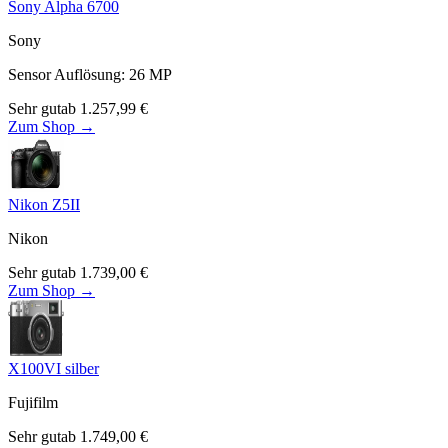
Sony Alpha 6700
Sony
Sensor Auflösung
:
26
MP
Sehr gut
ab
1.257,99
€
Zum Shop →
Nikon Z5II
Nikon
Sehr gut
ab
1.739,00
€
Zum Shop →
X100VI silber
Fujifilm
Sehr gut
ab
1.749,00
€