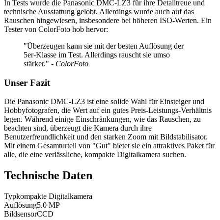
In Tests wurde die Panasonic DMC-LZ3 für ihre Detailtreue und
technische Ausstattung gelobt. Allerdings wurde auch auf das
Rauschen hingewiesen, insbesondere bei höheren ISO-Werten. Ein
Tester von ColorFoto hob hervor:
"Überzeugen kann sie mit der besten Auflösung der
5er-Klasse im Test. Allerdings rauscht sie umso
stärker."
- ColorFoto
Unser Fazit
Die Panasonic DMC-LZ3 ist eine solide Wahl für Einsteiger und
Hobbyfotografen, die Wert auf ein gutes Preis-Leistungs-Verhältnis
legen. Während einige Einschränkungen, wie das Rauschen, zu
beachten sind, überzeugt die Kamera durch ihre
Benutzerfreundlichkeit und den starken Zoom mit Bildstabilisator.
Mit einem Gesamturteil von "Gut" bietet sie ein attraktives Paket für
alle, die eine verlässliche, kompakte Digitalkamera suchen.
Technische Daten
Typ
kompakte Digitalkamera
Auflösung
5.0
MP
Bildsensor
CCD