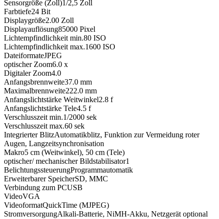
Sensorgröße (Zoll)
1/2,5
Zoll
Farbtiefe
24
Bit
Displaygröße
2.00
Zoll
Displayauflösung
85000
Pixel
Lichtempfindlichkeit min.
80
ISO
Lichtempfindlichkeit max.
1600
ISO
Dateiformate
JPEG
optischer Zoom
6.0
x
Digitaler Zoom
4.0
Anfangsbrennweite
37.0
mm
Maximalbrennweite
222.0
mm
Anfangslichtstärke Weitwinkel
2.8
f
Anfangslichtstärke Tele
4.5
f
Verschlusszeit min.
1/2000
sek
Verschlusszeit max.
60
sek
Integrierter Blitz
Automatikblitz, Funktion zur Vermeidung roter
Augen, Langzeitsynchronisation
Makro
5 cm (Weitwinkel), 50 cm (Tele)
optischer/ mechanischer Bildstabilisator
1
Belichtungssteuerung
Programmautomatik
Erweiterbarer Speicher
SD, MMC
Verbindung zum PC
USB
Video
VGA
Videoformat
QuickTime (MJPEG)
Stromversorgung
Alkali-Batterie, NiMH-Akku, Netzgerät optional