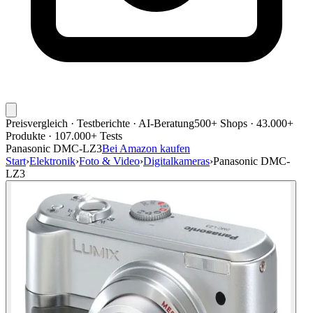
Preisvergleich · Testberichte · AI-Beratung
500+ Shops · 43.000+
Produkte · 107.000+ Tests
Panasonic DMC-LZ3
Bei Amazon kaufen
Start
›
Elektronik
›
Foto & Video
›
Digitalkameras
›
Panasonic DMC-
LZ3