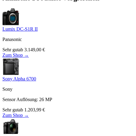
Lumix DC-S1R II
Panasonic
Sehr gut
ab
3.149,00
€
Zum Shop →
Sony Alpha 6700
Sony
Sensor Auflösung
:
26
MP
Sehr gut
ab
1.203,99
€
Zum Shop →