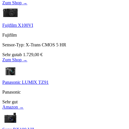
Zum Shop →
Fujifilm X100VI
Fujifilm
Sensor-Typ
:
X-Trans CMOS 5 HR
Sehr gut
ab
1.729,00
€
Zum Shop →
Panasonic LUMIX TZ91
Panasonic
Sehr gut
Amazon →