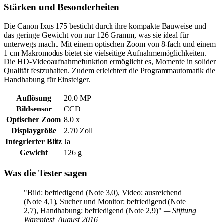
Stärken und Besonderheiten
Die Canon Ixus 175 besticht durch ihre kompakte Bauweise und
das geringe Gewicht von nur 126 Gramm, was sie ideal für
unterwegs macht. Mit einem optischen Zoom von 8-fach und einem
1 cm Makromodus bietet sie vielseitige Aufnahmemöglichkeiten.
Die HD-Videoaufnahmefunktion ermöglicht es, Momente in solider
Qualität festzuhalten. Zudem erleichtert die Programmautomatik die
Handhabung für Einsteiger.
Auflösung
20.0 MP
Bildsensor
CCD
Optischer Zoom
8.0 x
Displaygröße
2.70 Zoll
Integrierter Blitz
Ja
Gewicht
126 g
Was die Tester sagen
"Bild: befriedigend (Note 3,0), Video: ausreichend
(Note 4,1), Sucher und Monitor: befriedigend (Note
2,7), Handhabung: befriedigend (Note 2,9)"
— Stiftung
Warentest, August 2016