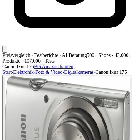
Preisvergleich · Testberichte · AI-Beratung
500+ Shops · 43.000+
Produkte · 107.000+ Tests
Canon Ixus 175
Bei Amazon kaufen
Start
›
Elektronik
›
Foto & Video
›
Digitalkameras
›
Canon Ixus 175