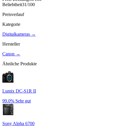
Beliebtheit
31
/100
Preisverlauf
Kategorie
Digitalkameras
→
Hersteller
Canon
→
Ähnliche Produkte
Lumix DC-S1R II
99.0%
Sehr gut
Sony Alpha 6700