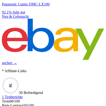
Panasonic Lumix DMC-LX100
92.1%
Sehr gut
Neu & Gebraucht
suchen →
* Affiliate-Links
50
50 Befriedigend
1
Testberichte
Tests
68
/100
Preis-Leistung
50
/100