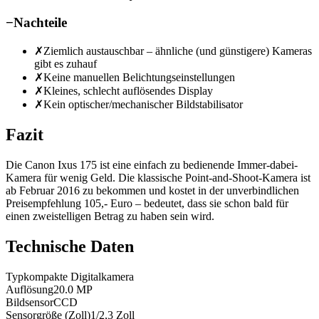
−
Nachteile
✗
Ziemlich austauschbar – ähnliche (und günstigere) Kameras
gibt es zuhauf
✗
Keine manuellen Belichtungseinstellungen
✗
Kleines, schlecht auflösendes Display
✗
Kein optischer/mechanischer Bildstabilisator
Fazit
Die Canon Ixus 175 ist eine einfach zu bedienende Immer-dabei-
Kamera für wenig Geld. Die klassische Point-and-Shoot-Kamera ist
ab Februar 2016 zu bekommen und kostet in der unverbindlichen
Preisempfehlung 105,- Euro – bedeutet, dass sie schon bald für
einen zweistelligen Betrag zu haben sein wird.
Technische Daten
Typ
kompakte Digitalkamera
Auflösung
20.0
MP
Bildsensor
CCD
Sensorgröße (Zoll)
1/2,3
Zoll