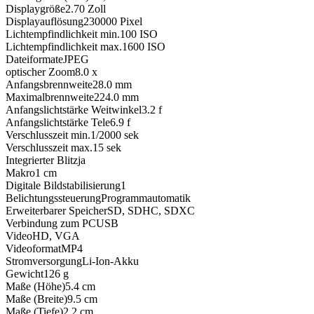
Displaygröße
2.70
Zoll
Displayauflösung
230000
Pixel
Lichtempfindlichkeit min.
100
ISO
Lichtempfindlichkeit max.
1600
ISO
Dateiformate
JPEG
optischer Zoom
8.0
x
Anfangsbrennweite
28.0
mm
Maximalbrennweite
224.0
mm
Anfangslichtstärke Weitwinkel
3.2
f
Anfangslichtstärke Tele
6.9
f
Verschlusszeit min.
1/2000
sek
Verschlusszeit max.
15
sek
Integrierter Blitz
ja
Makro
1 cm
Digitale Bildstabilisierung
1
Belichtungssteuerung
Programmautomatik
Erweiterbarer Speicher
SD, SDHC, SDXC
Verbindung zum PC
USB
Video
HD, VGA
Videoformat
MP4
Stromversorgung
Li-Ion-Akku
Gewicht
126
g
Maße (Höhe)
5.4
cm
Maße (Breite)
9.5
cm
Maße (Tiefe)
2.2
cm