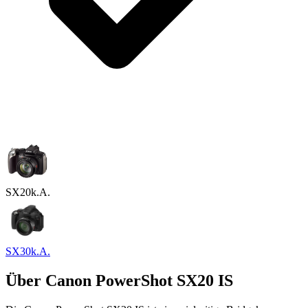
SX20
k.A.
SX30
k.A.
Über
Canon PowerShot SX20 IS