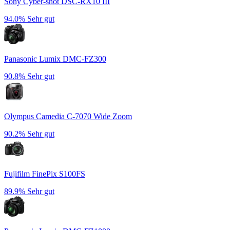
Sony Cyber-shot DSC-RX10 III
94.0%
Sehr gut
Panasonic Lumix DMC-FZ300
90.8%
Sehr gut
Olympus Camedia C-7070 Wide Zoom
90.2%
Sehr gut
Fujifilm FinePix S100FS
89.9%
Sehr gut