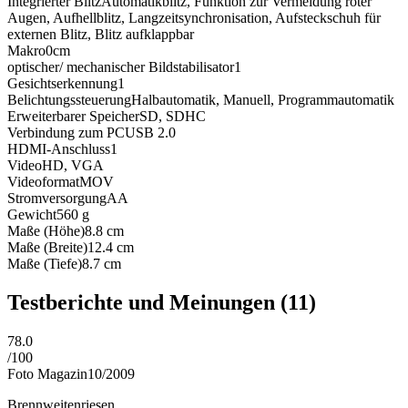
Integrierter Blitz
Automatikblitz, Funktion zur Vermeidung roter
Augen, Aufhellblitz, Langzeitsynchronisation, Aufsteckschuh für
externen Blitz, Blitz aufklappbar
Makro
0cm
optischer/ mechanischer Bildstabilisator
1
Gesichtserkennung
1
Belichtungssteuerung
Halbautomatik, Manuell, Programmautomatik
Erweiterbarer Speicher
SD, SDHC
Verbindung zum PC
USB 2.0
HDMI-Anschluss
1
Video
HD, VGA
Videoformat
MOV
Stromversorgung
AA
Gewicht
560
g
Maße (Höhe)
8.8
cm
Maße (Breite)
12.4
cm
Maße (Tiefe)
8.7
cm
Testberichte und Meinungen
(11)
78.0
/
100
Foto Magazin
10/2009
Brennweitenriesen