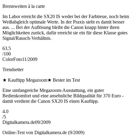
Brennweiten à la carte
Im Labor erreicht die SX20 IS weder bei der Farbtreue, noch beim
Weißabgleich optimale Werte. In der Praxis sieht es damit besser
aus. ... Bei der Auflösung bleibt die Canon knapp hinter ihren
Möglichkeiten zurück, dafür erreicht sie ein für diese Klasse gutes
Signal/Rausch-Verhältnis.
63.5
/
100
ColorFoto
11/2009
Trendsetter
★
Kauftipp Megazoom
★
Bester im Test
Eine umfangreiche Megazoom-Ausstattung, ein guter
Bedienkomfort und eine ansehnliche Bildqualität für 370 Euro -
damit verdient die Canon SX20 IS einen Kauftipp.
4.0
/
5
Digitalkamera.de
09/2009
Online-Test von Digitalkamera.de (9/2009)