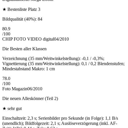
★
Bestenliste Platz 3
Bildqualität (40%): 84
80.9
/
100
CHIP FOTO VIDEO digital
04/2010
Die Besten aller Klassen
Verzeichnung (35 mm/Weitwinkelstellung): -0,1 / -0,3%;
Vignettierung (35 mm/Weitwinkelstellung): 0,1 / 0,2 Blendenstufen;
Mindestabstand Makro: 1 cm
78.0
/
100
Foto Magazin
06/2010
Die neuen Alleskönner (Teil 2)
★
sehr gut
Einschaltzeit: 2,3 s; Serienbilder pro Sekunde (in Folge): 1,1 B/s
(unendlich); Bildfolgezeit: 2,1 s; Auslöseverzögerung (inkl. AF-