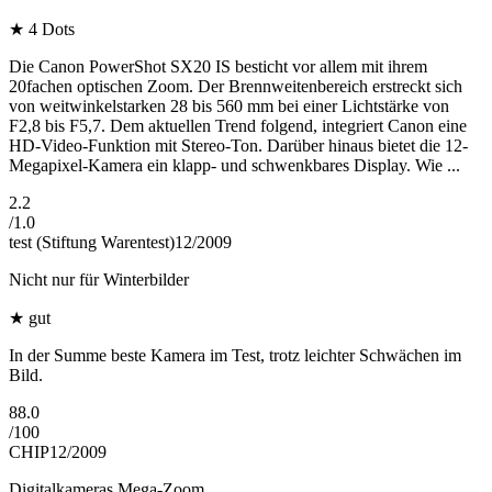
★
4 Dots
Die Canon PowerShot SX20 IS besticht vor allem mit ihrem
20fachen optischen Zoom. Der Brennweitenbereich erstreckt sich
von weitwinkelstarken 28 bis 560 mm bei einer Lichtstärke von
F2,8 bis F5,7. Dem aktuellen Trend folgend, integriert Canon eine
HD-Video-Funktion mit Stereo-Ton. Darüber hinaus bietet die 12-
Megapixel-Kamera ein klapp- und schwenkbares Display. Wie ...
2.2
/
1.0
test (Stiftung Warentest)
12/2009
Nicht nur für Winterbilder
★
gut
In der Summe beste Kamera im Test, trotz leichter Schwächen im
Bild.
88.0
/
100
CHIP
12/2009
Digitalkameras Mega-Zoom