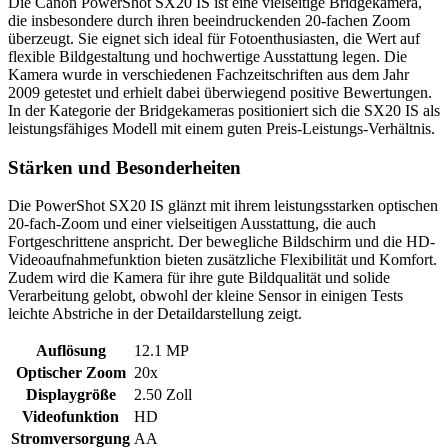
Die Canon PowerShot SX20 IS ist eine vielseitige Bridgekamera,
die insbesondere durch ihren beeindruckenden 20-fachen Zoom
überzeugt. Sie eignet sich ideal für Fotoenthusiasten, die Wert auf
flexible Bildgestaltung und hochwertige Ausstattung legen. Die
Kamera wurde in verschiedenen Fachzeitschriften aus dem Jahr
2009 getestet und erhielt dabei überwiegend positive Bewertungen.
In der Kategorie der Bridgekameras positioniert sich die SX20 IS als
leistungsfähiges Modell mit einem guten Preis-Leistungs-Verhältnis.
Stärken und Besonderheiten
Die PowerShot SX20 IS glänzt mit ihrem leistungsstarken optischen
20-fach-Zoom und einer vielseitigen Ausstattung, die auch
Fortgeschrittene anspricht. Der bewegliche Bildschirm und die HD-
Videoaufnahmefunktion bieten zusätzliche Flexibilität und Komfort.
Zudem wird die Kamera für ihre gute Bildqualität und solide
Verarbeitung gelobt, obwohl der kleine Sensor in einigen Tests
leichte Abstriche in der Detaildarstellung zeigt.
Auflösung
12.1 MP
Optischer Zoom
20x
Displaygröße
2.50 Zoll
Videofunktion
HD
Stromversorgung
AA