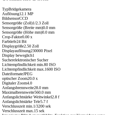
Typ
Bridgekamera
Auflösung
12.1
MP
Bildsensor
CCD
Sensorgröße (Zoll)
1/2.3
Zoll
Sensorgröße (Breite mm)
0.0
mm
Sensorgröße (Höhe mm)
0.0
mm
Crop-Faktor
0.00
x
Farbtiefe
24
Bit
Displaygröße
2.50
Zoll
Displayauflösung
230000
Pixel
Display beweglich
1
Sucher
elektronischer Sucher
Lichtempfindlichkeit min.
80
ISO
Lichtempfindlichkeit max.
1600
ISO
Dateiformate
JPEG
optischer Zoom
20.0
x
Digitaler Zoom
4.0
Anfangsbrennweite
28.0
mm
Maximalbrennweite
560.0
mm
Anfangslichtstärke Weitwinkel
2.8
f
Anfangslichtstärke Tele
5.7
f
Verschlusszeit min.
1/3200
sek
Verschlusszeit max.
15
sek