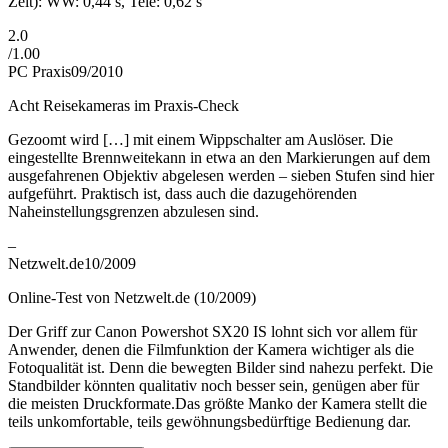
Zeit): WW: 0,44 s, Tele: 0,62 s
2.0
/
1.00
PC Praxis
09/2010
Acht Reisekameras im Praxis-Check
Gezoomt wird […] mit einem Wippschalter am Auslöser. Die
eingestellte Brennweitekann in etwa an den Markierungen auf dem
ausgefahrenen Objektiv abgelesen werden – sieben Stufen sind hier
aufgeführt. Praktisch ist, dass auch die dazugehörenden
Naheinstellungsgrenzen abzulesen sind.
–
Netzwelt.de
10/2009
Online-Test von Netzwelt.de (10/2009)
Der Griff zur Canon Powershot SX20 IS lohnt sich vor allem für
Anwender, denen die Filmfunktion der Kamera wichtiger als die
Fotoqualität ist. Denn die bewegten Bilder sind nahezu perfekt. Die
Standbilder könnten qualitativ noch besser sein, genügen aber für
die meisten Druckformate.Das größte Manko der Kamera stellt die
teils unkomfortable, teils gewöhnungsbedürftige Bedienung dar.