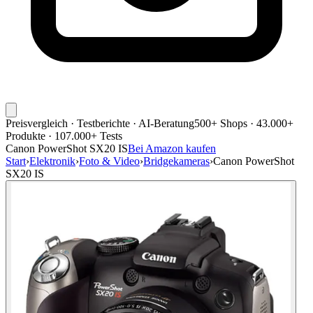
Preisvergleich · Testberichte · AI-Beratung
500+ Shops · 43.000+
Produkte · 107.000+ Tests
Canon PowerShot SX20 IS
Bei Amazon kaufen
Start
›
Elektronik
›
Foto & Video
›
Bridgekameras
›
Canon PowerShot
SX20 IS