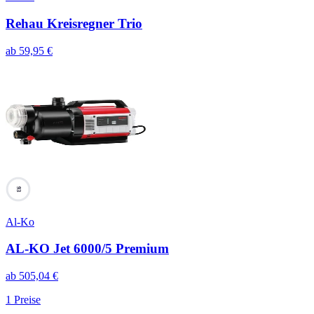
Rehau Kreisregner Trio
ab
59,95
€
93
Al-Ko
AL-KO Jet 6000/5 Premium
ab
505,04
€
1
Preise