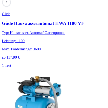
67
Güde
Güde Hauswasserautomat HWA 1100 VF
Typ
:
Hauswasser-Automat/ Gartenpumpe
Leistung
:
1100
Max. Fördermenge
:
3600
ab
117,90
€
1 Test