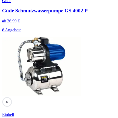
Güde
Güde Schmutzwasserpumpe GS 4002 P
ab
26,99
€
8 Angebote
69
Einhell