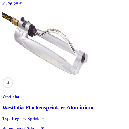
ab
26,28
€
70
Westfalia
Westfalia Flächensprinkler Aluminium
Typ
:
Regner/ Sprinkler
Beregnungsfläche
:
220