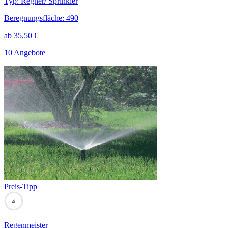
Typ
:
Regner/ Sprinkler
Beregnungsfläche
:
490
ab
35,50
€
10 Angebote
Preis-Tipp
78
Regenmeister