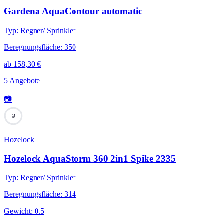
Gardena AquaContour automatic
Typ
:
Regner/ Sprinkler
Beregnungsfläche
:
350
ab
158,30
€
5 Angebote
📷
70
Hozelock
Hozelock AquaStorm 360 2in1 Spike 2335
Typ
:
Regner/ Sprinkler
Beregnungsfläche
:
314
Gewicht
:
0.5