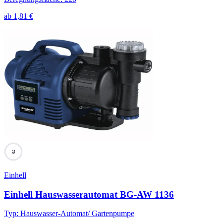
ab
1,81
€
70
Einhell
Einhell Hauswasserautomat BG-AW 1136
Typ
:
Hauswasser-Automat/ Gartenpumpe