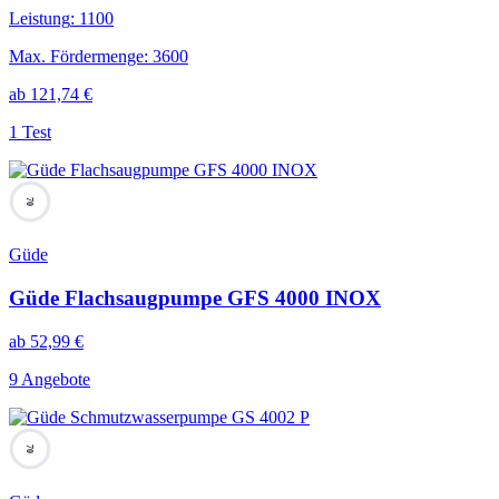
Leistung
:
1100
Max. Fördermenge
:
3600
ab
121,74
€
1 Test
70
Güde
Güde Flachsaugpumpe GFS 4000 INOX
ab
52,99
€
9 Angebote
70