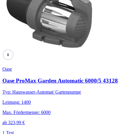
60
Oase
Oase ProMax Garden Automatic 6000/5 43128
Typ
:
Hauswasser-Automat/ Gartenpumpe
Leistung
:
1400
Max. Fördermenge
:
6000
ab
323,99
€
1 Test