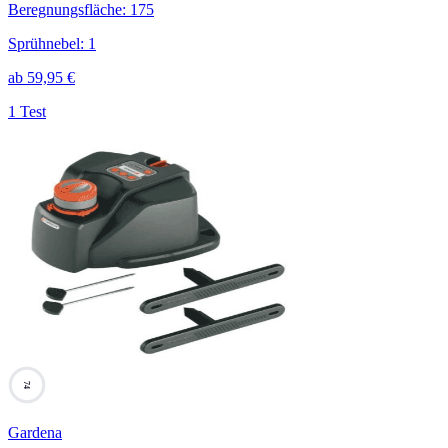
Beregnungsfläche
:
175
Sprühnebel
:
1
ab
59,95
€
1 Test
74
Gardena