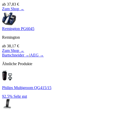
ab
37,83
€
Zum Shop →
Remington PG6045
Remington
ab
38,17
€
Zum Shop →
Bartschneider
→
|
AEG
→
Ähnliche Produkte
Philips Multigroom QG415/15
92.5%
Sehr gut