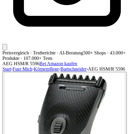
Preisvergleich · Testberichte · AI-Beratung
500+ Shops · 43.000+
Produkte · 107.000+ Tests
AEG HSM/R 5596
Bei Amazon kaufen
Start
›
Fuer Mich
›
Körperpflege
›
Bartschneider
›
AEG HSM/R 5596