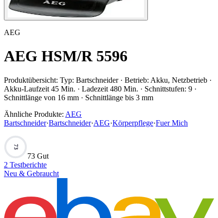
AEG
AEG HSM/R 5596
Produktübersicht:
Typ: Bartschneider · Betrieb: Akku, Netzbetrieb ·
Akku-Laufzeit 45 Min. · Ladezeit 480 Min. · Schnittstufen: 9 ·
Schnittlänge von 16 mm · Schnittlänge bis 3 mm
Ähnliche Produkte:
AEG
Bartschneider
·
Bartschneider
·
AEG
·
Körperpflege
·
Fuer Mich
73
73 Gut
2
Testberichte
Neu & Gebraucht