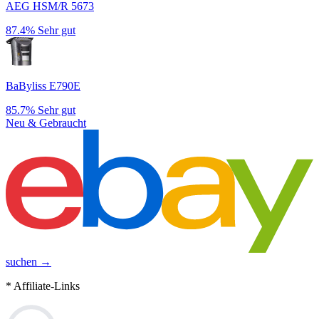
AEG HSM/R 5673
87.4%
Sehr gut
BaByliss E790E
85.7%
Sehr gut
Neu & Gebraucht
suchen →
* Affiliate-Links