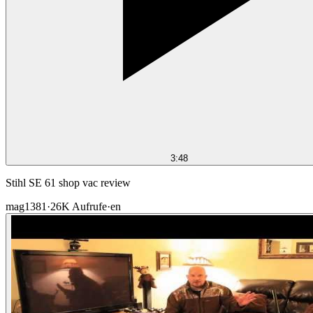
3:48
Stihl SE 61 shop vac review
mag1381
·
26K
Aufrufe
·
en