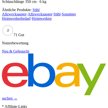
Schlauchlänge 350 cm · 6 kg
Ähnliche Produkte:
Stihl
Allzwecksauger
·
Allzwecksauger
·
Stihl
·
Sonstiger
Heimwerkerbedarf
·
Heimwerken
71
71 Gut
Nutzerbewertung
Neu & Gebraucht
suchen →
* Affiliate-Links