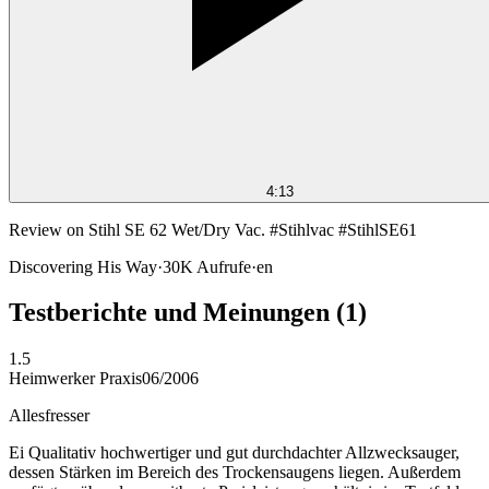
4:13
Review on Stihl SE 62 Wet/Dry Vac. #Stihlvac #StihlSE61
Discovering His Way
·
30K
Aufrufe
·
en
Testberichte und Meinungen
(1)
1.5
Heimwerker Praxis
06/2006
Allesfresser
Ei Qualitativ hochwertiger und gut durchdachter Allzwecksauger,
dessen Stärken im Bereich des Trockensaugens liegen. Außerdem