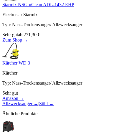
Starmix NSG uClean ADL-1432 EHP
Electrostar Starmix
Typ
:
Nass-Trockensauger/ Allzwecksauger
Sehr gut
ab
271,30
€
Zum Shop →
Kärcher WD 3
Kärcher
Typ
:
Nass-Trockensauger/ Allzwecksauger
Sehr gut
Amazon →
Allzwecksauger
→
|
Stihl
→
Ähnliche Produkte