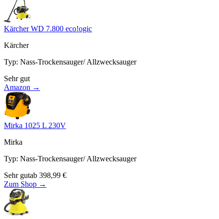
Kärcher WD 7.800 eco!ogic
Kärcher
Typ
:
Nass-Trockensauger/ Allzwecksauger
Sehr gut
Amazon →
Mirka 1025 L 230V
Mirka
Typ
:
Nass-Trockensauger/ Allzwecksauger
Sehr gut
ab
398,99
€
Zum Shop →