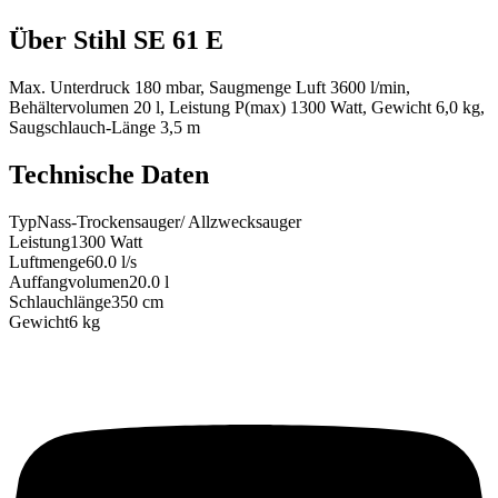
Über
Stihl SE 61 E
Max. Unterdruck 180 mbar, Saugmenge Luft 3600 l/min,
Behältervolumen 20 l, Leistung P(max) 1300 Watt, Gewicht 6,0 kg,
Saugschlauch-Länge 3,5 m
Technische Daten
Typ
Nass-Trockensauger/ Allzwecksauger
Leistung
1300
Watt
Luftmenge
60.0
l/s
Auffangvolumen
20.0
l
Schlauchlänge
350
cm
Gewicht
6
kg