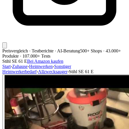
Preisvergleich · Testberichte · AI-Beratung
500+ Shops · 43.000+
Produkte · 107.000+ Tests
Stihl SE 61 E
Bei Amazon kaufen
Start
›
Zuhause
›
Heimwerken
›
Sonstiger
Heimwerkerbedarf
›
Allzwecksauger
›
Stihl SE 61 E