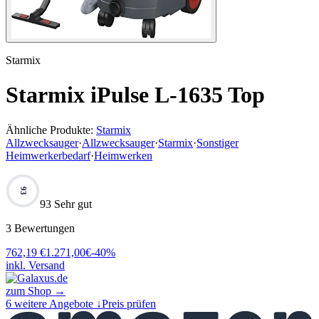
Starmix
Starmix iPulse L-1635 Top
Ähnliche Produkte:
Starmix
Allzwecksauger
·
Allzwecksauger
·
Starmix
·
Sonstiger
Heimwerkerbedarf
·
Heimwerken
93
93 Sehr gut
3
Bewertungen
762,19
€
1.271,00
€
-
40
%
inkl. Versand
zum Shop →
6
weitere Angebote ↓
Preis prüfen