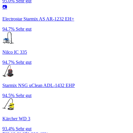
95.0%
Sehr gut
📷
Electrostar Starmix AS AR-1232 EH+
94.7%
Sehr gut
Nilco IC 335
94.7%
Sehr gut
Starmix NSG uClean ADL-1432 EHP
94.5%
Sehr gut
Kärcher WD 3
93.4%
Sehr gut