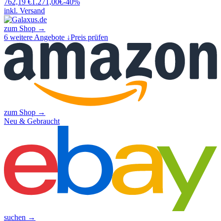
762,19
€
1.271,00
€
-
40
%
inkl. Versand
zum Shop →
6
weitere Angebote ↓
Preis prüfen
zum Shop →
Neu & Gebraucht
suchen →