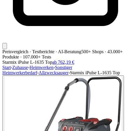
Preisvergleich · Testberichte · AI-Beratung
500+ Shops · 43.000+
Produkte · 107.000+ Tests
Starmix iPulse L-1635 Top
ab 762,19 €
Start
›
Zuhause
›
Heimwerken
›
Sonstiger
Heimwerkerbedarf
›
Allzwecksauger
›
Starmix iPulse L-1635 Top