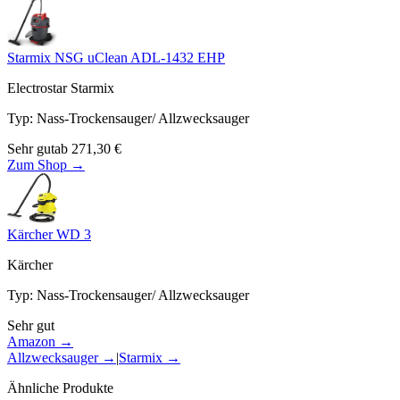
Starmix NSG uClean ADL-1432 EHP
Electrostar Starmix
Typ
:
Nass-Trockensauger/ Allzwecksauger
Sehr gut
ab
271,30
€
Zum Shop →
Kärcher WD 3
Kärcher
Typ
:
Nass-Trockensauger/ Allzwecksauger
Sehr gut
Amazon →
Allzwecksauger
→
|
Starmix
→
Ähnliche Produkte