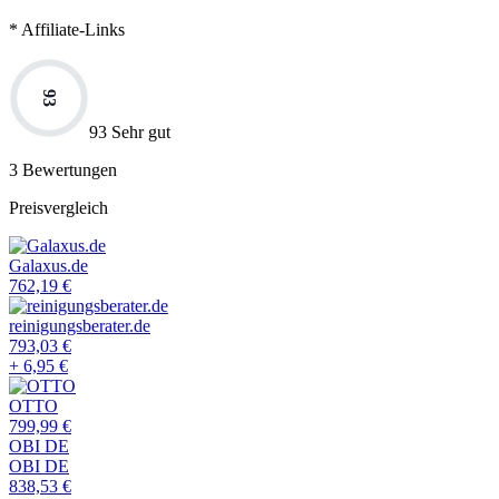
* Affiliate-Links
93
93 Sehr gut
3
Bewertungen
Preisvergleich
Galaxus.de
762,19
€
reinigungsberater.de
793,03
€
+
6,95
€
OTTO
799,99
€
OBI DE
OBI DE
838,53
€