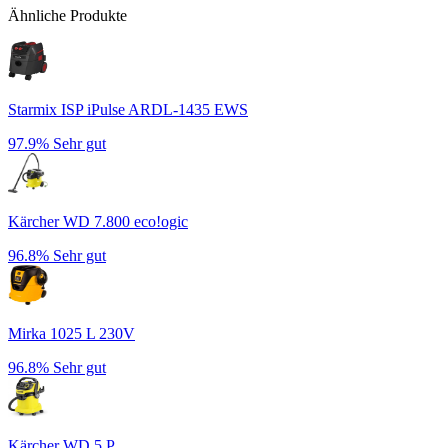
Ähnliche Produkte
Starmix ISP iPulse ARDL-1435 EWS
97.9%
Sehr gut
Kärcher WD 7.800 eco!ogic
96.8%
Sehr gut
Mirka 1025 L 230V
96.8%
Sehr gut
Kärcher WD 5 P