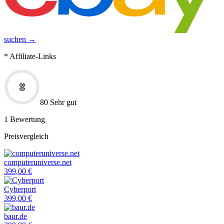
suchen →
* Affiliate-Links
80
80 Sehr gut
1
Bewertung
Preisvergleich
computeruniverse.net
399,00
€
Cyberport
399,00
€
baur.de