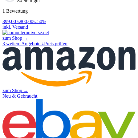
80 Sehr gut
1
Bewertung
399,00
€
800,00
€
-
50
%
inkl. Versand
zum Shop →
3
weitere Angebote ↓
Preis prüfen
zum Shop →
Neu & Gebraucht