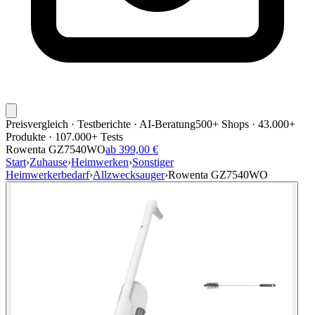
Preisvergleich · Testberichte · AI-Beratung
500+ Shops · 43.000+
Produkte · 107.000+ Tests
Rowenta GZ7540WO
ab 399,00 €
Start
›
Zuhause
›
Heimwerken
›
Sonstiger
Heimwerkerbedarf
›
Allzwecksauger
›
Rowenta GZ7540WO