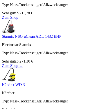
Typ
:
Nass-Trockensauger/ Allzwecksauger
Sehr gut
ab
211,78
€
Zum Shop →
Starmix NSG uClean ADL-1432 EHP
Electrostar Starmix
Typ
:
Nass-Trockensauger/ Allzwecksauger
Sehr gut
ab
271,30
€
Zum Shop →
Kärcher WD 3
Kärcher
Typ
:
Nass-Trockensauger/ Allzwecksauger