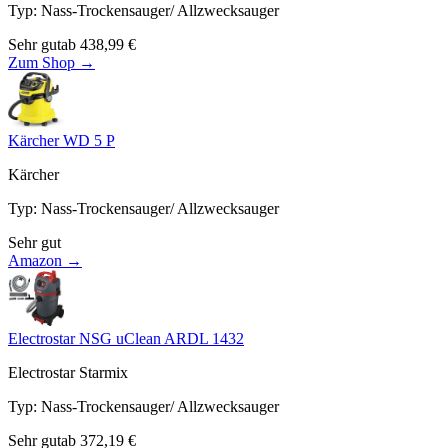
Typ
:
Nass-Trockensauger/ Allzwecksauger
Sehr gut
ab
438,99
€
Zum Shop →
Kärcher WD 5 P
Kärcher
Typ
:
Nass-Trockensauger/ Allzwecksauger
Sehr gut
Amazon →
Electrostar NSG uClean ARDL 1432
Electrostar Starmix
Typ
:
Nass-Trockensauger/ Allzwecksauger
Sehr gut
ab
372,19
€