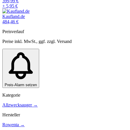
399,99
€
+
5,95
€
Kaufland.de
484,46
€
Preisverlauf
Preise inkl. MwSt., ggf. zzgl. Versand
Preis-Alarm setzen
Kategorie
Allzwecksauger
→
Hersteller
Rowenta
→