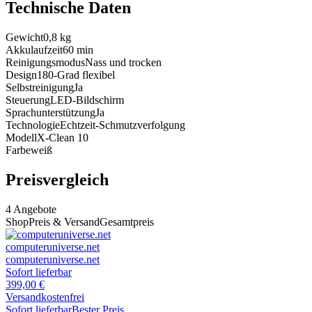
Technische Daten
Gewicht
0,8
kg
Akkulaufzeit
60
min
Reinigungsmodus
Nass und trocken
Design
180-Grad flexibel
Selbstreinigung
Ja
Steuerung
LED-Bildschirm
Sprachunterstützung
Ja
Technologie
Echtzeit-Schmutzverfolgung
Modell
X-Clean 10
Farbe
weiß
Preisvergleich
4
Angebote
Shop
Preis & Versand
Gesamtpreis
computeruniverse.net
computeruniverse.net
Sofort lieferbar
399,00
€
Versandkostenfrei
Sofort lieferbar
Bester Preis