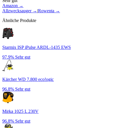
Sehr gut
Amazon →
Allzwecksauger
→
|
Rowenta
→
Ähnliche Produkte
Starmix ISP iPulse ARDL-1435 EWS
97.9%
Sehr gut
Kärcher WD 7.800 eco!ogic
96.8%
Sehr gut
Mirka 1025 L 230V
96.8%
Sehr gut