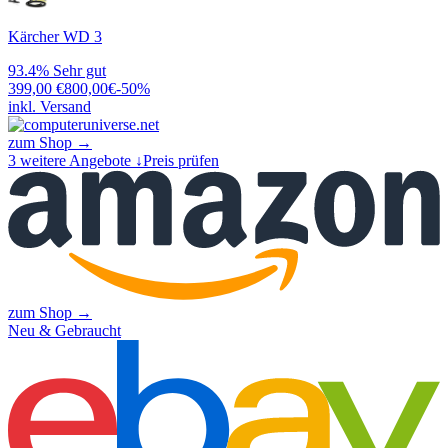
Kärcher WD 3
93.4%
Sehr gut
399,00
€
800,00
€
-
50
%
inkl. Versand
zum Shop →
3
weitere Angebote ↓
Preis prüfen
zum Shop →
Neu & Gebraucht