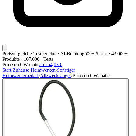
Preisvergleich · Testberichte · AI-Beratung
500+ Shops · 43.000+
Produkte · 107.000+ Tests
Proxxon CW-matic
ab 254,03 €
Start
›
Zuhause
›
Heimwerken
›
Sonstiger
Heimwerkerbedarf
›
Allzwecksauger
›
Proxxon CW-matic