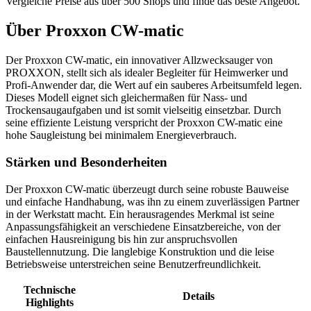
Vergleiche Preise aus über 500 Shops und finde das beste Angebot.
Über
Proxxon CW-matic
Der Proxxon CW-matic, ein innovativer Allzwecksauger von
PROXXON, stellt sich als idealer Begleiter für Heimwerker und
Profi-Anwender dar, die Wert auf ein sauberes Arbeitsumfeld legen.
Dieses Modell eignet sich gleichermaßen für Nass- und
Trockensaugaufgaben und ist somit vielseitig einsetzbar. Durch
seine effiziente Leistung verspricht der Proxxon CW-matic eine
hohe Saugleistung bei minimalem Energieverbrauch.
Stärken und Besonderheiten
Der Proxxon CW-matic überzeugt durch seine robuste Bauweise
und einfache Handhabung, was ihn zu einem zuverlässigen Partner
in der Werkstatt macht. Ein herausragendes Merkmal ist seine
Anpassungsfähigkeit an verschiedene Einsatzbereiche, von der
einfachen Hausreinigung bis hin zur anspruchsvollen
Baustellennutzung. Die langlebige Konstruktion und die leise
Betriebsweise unterstreichen seine Benutzerfreundlichkeit.
Technische
Details
Highlights