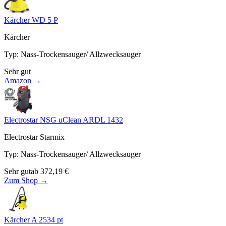
Kärcher WD 5 P
Kärcher
Typ
:
Nass-Trockensauger/ Allzwecksauger
Sehr gut
Amazon →
Electrostar NSG uClean ARDL 1432
Electrostar Starmix
Typ
:
Nass-Trockensauger/ Allzwecksauger
Sehr gut
ab
372,19
€
Zum Shop →
Kärcher A 2534 pt