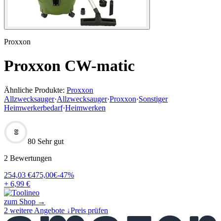
Proxxon
Proxxon CW-matic
Ähnliche Produkte:
Proxxon
Allzwecksauger
·
Allzwecksauger
·
Proxxon
·
Sonstiger
Heimwerkerbedarf
·
Heimwerken
80
80 Sehr gut
2
Bewertungen
254,03
€
475,00
€
-
47
%
+ 6,99 €
zum Shop →
2
weitere Angebote ↓
Preis prüfen