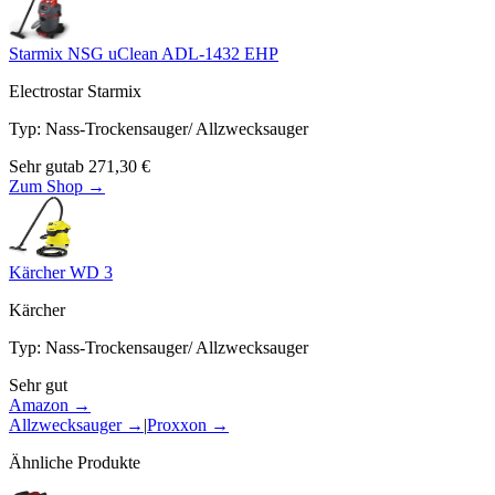
Starmix NSG uClean ADL-1432 EHP
Electrostar Starmix
Typ
:
Nass-Trockensauger/ Allzwecksauger
Sehr gut
ab
271,30
€
Zum Shop →
Kärcher WD 3
Kärcher
Typ
:
Nass-Trockensauger/ Allzwecksauger
Sehr gut
Amazon →
Allzwecksauger
→
|
Proxxon
→
Ähnliche Produkte