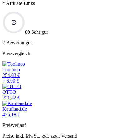
* Affiliate-Links
80
80 Sehr gut
2
Bewertungen
Preisvergleich
Toolineo
254,03
€
+
6,99
€
OTTO
271,82
€
Kaufland.de
475,18
€
Preisverlauf
Preise inkl. MwSt., ggf. zzgl. Versand