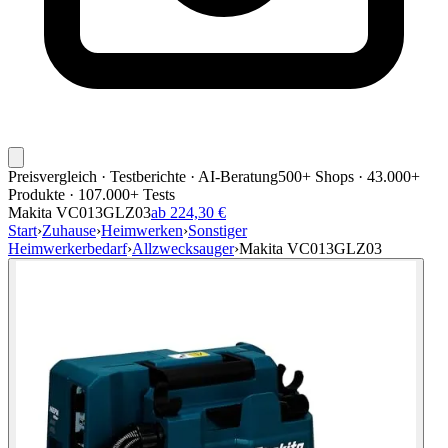
Preisvergleich · Testberichte · AI-Beratung
500+ Shops · 43.000+
Produkte · 107.000+ Tests
Makita VC013GLZ03
ab 224,30 €
Start
›
Zuhause
›
Heimwerken
›
Sonstiger
Heimwerkerbedarf
›
Allzwecksauger
›
Makita VC013GLZ03