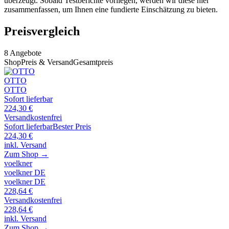
überzeugt. Sobald Testberichte vorliegen, werden wir diese hier
zusammenfassen, um Ihnen eine fundierte Einschätzung zu bieten.
Preisvergleich
8
Angebote
Shop
Preis & Versand
Gesamtpreis
OTTO
OTTO
Sofort lieferbar
224,30
€
Versandkostenfrei
Sofort lieferbar
Bester Preis
224,30
€
inkl. Versand
Zum Shop →
voelkner
voelkner DE
voelkner DE
228,64
€
Versandkostenfrei
228,64
€
inkl. Versand
Zum Shop →