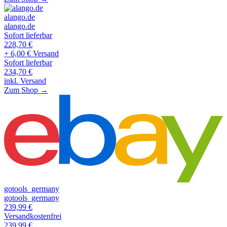
alango.de
alango.de
Sofort lieferbar
228,70
€
+ 6,00 € Versand
Sofort lieferbar
234,70
€
inkl. Versand
Zum Shop →
gotools_germany
gotools_germany
239,99
€
Versandkostenfrei
239,99
€