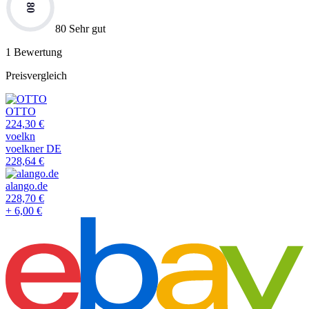
80
80 Sehr gut
1
Bewertung
Preisvergleich
OTTO
224,30
€
voelkn
voelkner DE
228,64
€
alango.de
228,70
€
+
6,00
€