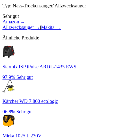
Typ
:
Nass-Trockensauger/ Allzwecksauger
Sehr gut
Amazon →
Allzwecksauger
→
|
Makita
→
Ähnliche Produkte
Starmix ISP iPulse ARDL-1435 EWS
97.9%
Sehr gut
Kärcher WD 7.800 eco!ogic
96.8%
Sehr gut
Mirka 1025 L 230V