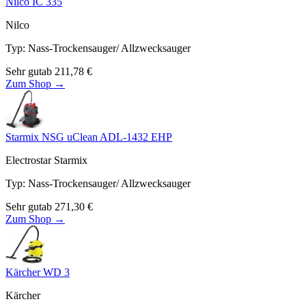
Nilco IC 335
Nilco
Typ
:
Nass-Trockensauger/ Allzwecksauger
Sehr gut
ab
211,78
€
Zum Shop →
Starmix NSG uClean ADL-1432 EHP
Electrostar Starmix
Typ
:
Nass-Trockensauger/ Allzwecksauger
Sehr gut
ab
271,30
€
Zum Shop →
Kärcher WD 3
Kärcher