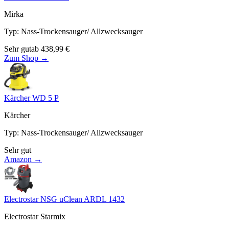
Mirka
Typ
:
Nass-Trockensauger/ Allzwecksauger
Sehr gut
ab
438,99
€
Zum Shop →
Kärcher WD 5 P
Kärcher
Typ
:
Nass-Trockensauger/ Allzwecksauger
Sehr gut
Amazon →
Electrostar NSG uClean ARDL 1432
Electrostar Starmix