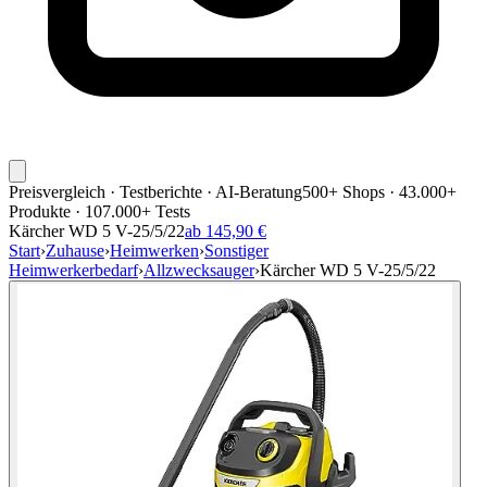
Preisvergleich · Testberichte · AI-Beratung
500+ Shops · 43.000+
Produkte · 107.000+ Tests
Kärcher WD 5 V-25/5/22
ab 145,90 €
Start
›
Zuhause
›
Heimwerken
›
Sonstiger
Heimwerkerbedarf
›
Allzwecksauger
›
Kärcher WD 5 V-25/5/22