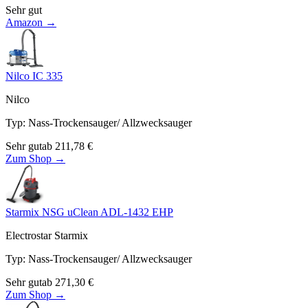
Sehr gut
Amazon →
Nilco IC 335
Nilco
Typ
:
Nass-Trockensauger/ Allzwecksauger
Sehr gut
ab
211,78
€
Zum Shop →
Starmix NSG uClean ADL-1432 EHP
Electrostar Starmix
Typ
:
Nass-Trockensauger/ Allzwecksauger
Sehr gut
ab
271,30
€
Zum Shop →