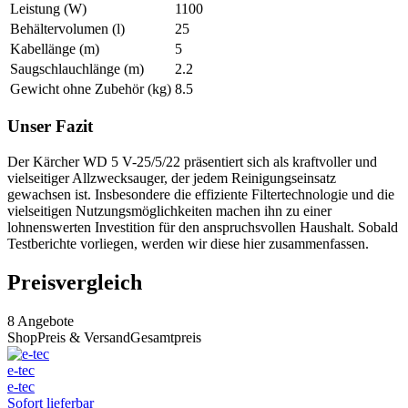
Leistung (W)
1100
Behältervolumen (l)
25
Kabellänge (m)
5
Saugschlauchlänge (m)
2.2
Gewicht ohne Zubehör (kg)
8.5
Unser Fazit
Der Kärcher WD 5 V-25/5/22 präsentiert sich als kraftvoller und
vielseitiger Allzwecksauger, der jedem Reinigungseinsatz
gewachsen ist. Insbesondere die effiziente Filtertechnologie und die
vielseitigen Nutzungsmöglichkeiten machen ihn zu einer
lohnenswerten Investition für den anspruchsvollen Haushalt. Sobald
Testberichte vorliegen, werden wir diese hier zusammenfassen.
Preisvergleich
8
Angebote
Shop
Preis & Versand
Gesamtpreis
e-tec
e-tec
Sofort lieferbar