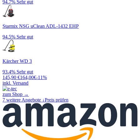
94.7%
Sehr gut
Starmix NSG uClean ADL-1432 EHP
94.5%
Sehr gut
Kärcher WD 3
93.4%
Sehr gut
145,90
€
164,00
€
-
11
%
inkl. Versand
zum Shop →
7
weitere Angebote ↓
Preis prüfen