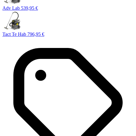
Adv L
ab
539,95 €
Tact Te H
ab
796,95 €