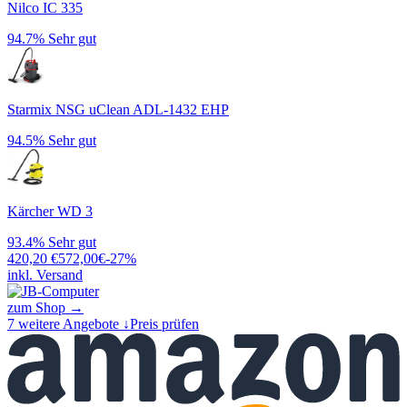
Nilco IC 335
94.7%
Sehr gut
Starmix NSG uClean ADL-1432 EHP
94.5%
Sehr gut
Kärcher WD 3
93.4%
Sehr gut
420,20
€
572,00
€
-
27
%
inkl. Versand
zum Shop →
7
weitere Angebote ↓
Preis prüfen