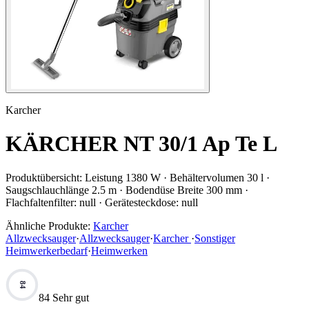
Karcher
KÄRCHER NT 30/1 Ap Te L
Produktübersicht:
Leistung 1380 W · Behältervolumen 30 l ·
Saugschlauchlänge 2.5 m · Bodendüse Breite 300 mm ·
Flachfaltenfilter: null · Gerätesteckdose: null
Ähnliche Produkte:
Karcher
Allzwecksauger
·
Allzwecksauger
·
Karcher
·
Sonstiger
Heimwerkerbedarf
·
Heimwerken
84
84 Sehr gut