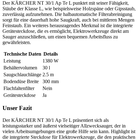
Der KÄRCHER NT 30/1 Ap Te L punktet mit seiner Fähigkeit,
Stäube der Klasse L, wie beispielsweise Holzspäne oder Gipsstaub,
zuverlässig aufzunehmen. Die halbautomatische Filterabreinigung
sorgt für eine dauerhaft hohe Saugkraft, auch bei mittleren Mengen
Feinstaub. Ein weiteres herausragendes Merkmal ist die integrierte
Gerätesteckdose, die es ermöglicht, Elektrowerkzeuge direkt am
Sauger anzuschließen, um einen bequemen Arbeitsfluss zu
gewährleisten.
Technische Daten
Details
Leistung
1380 W
Behältervolumen
30 l
Saugschlauchlänge
2.5 m
Bodendüse Breite
300 mm
Flachfaltenfilter
Nein
Gerätesteckdose
Ja
Unser Fazit
Der KÄRCHER NT 30/1 Ap Te L präsentiert sich als
leistungsstarker und äußerst vielseitiger Allzwecksauger, der in
vielen Arbeitsumgebungen eine große Hilfe sein kann. Highlight ist
die integrierte Steckdose für Elektrowerkzeuge, die den praktischen