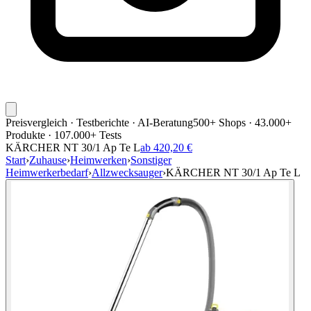
Preisvergleich · Testberichte · AI-Beratung
500+ Shops · 43.000+
Produkte · 107.000+ Tests
KÄRCHER NT 30/1 Ap Te L
ab 420,20 €
Start
›
Zuhause
›
Heimwerken
›
Sonstiger
Heimwerkerbedarf
›
Allzwecksauger
›
KÄRCHER NT 30/1 Ap Te L