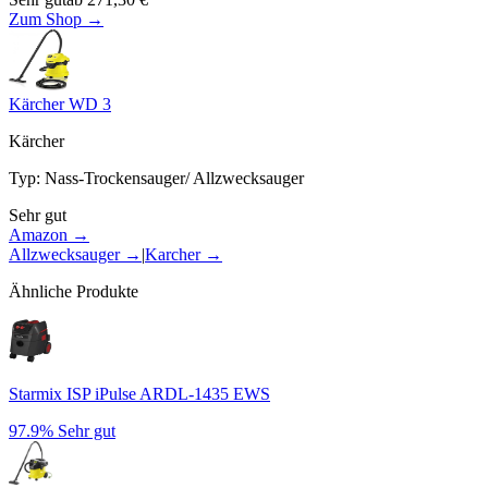
Zum Shop →
Kärcher WD 3
Kärcher
Typ
:
Nass-Trockensauger/ Allzwecksauger
Sehr gut
Amazon →
Allzwecksauger
→
|
Karcher
→
Ähnliche Produkte
Starmix ISP iPulse ARDL-1435 EWS
97.9%
Sehr gut