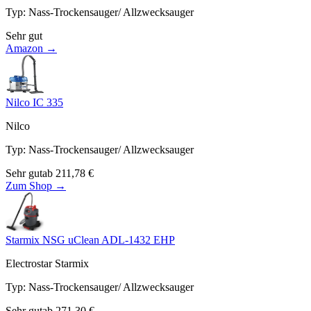
Typ
:
Nass-Trockensauger/ Allzwecksauger
Sehr gut
Amazon →
Nilco IC 335
Nilco
Typ
:
Nass-Trockensauger/ Allzwecksauger
Sehr gut
ab
211,78
€
Zum Shop →
Starmix NSG uClean ADL-1432 EHP
Electrostar Starmix
Typ
:
Nass-Trockensauger/ Allzwecksauger
Sehr gut
ab
271,30
€