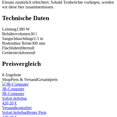
Einsatz zusätzlich erleichtert. Sobald Testberichte vorliegen, werden
wir diese hier zusammenfassen.
Technische Daten
Leistung
1380
W
Behältervolumen
30
l
Saugschlauchlänge
2.5
m
Bodendüse Breite
300
mm
Flachfaltenfilter
null
Gerätesteckdose
null
Preisvergleich
8
Angebote
Shop
Preis & Versand
Gesamtpreis
JB-Computer
JB-Computer
Sofort lieferbar
420,20
€
Versandkostenfrei
Sofort lieferbar
Bester Preis