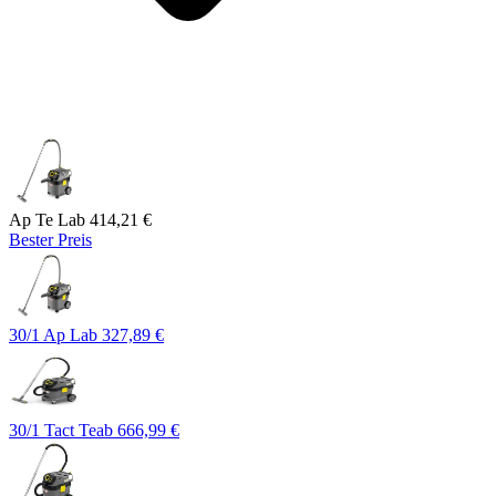
Ap Te L
ab
414,21 €
Bester Preis
30/1 Ap L
ab
327,89 €
30/1 Tact Te
ab
666,99 €