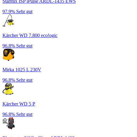
Starmix ISP iPulse ARDL-1435 EWS
97.9%
Sehr gut
Kärcher WD 7.800 eco!ogic
96.8%
Sehr gut
Mirka 1025 L 230V
96.8%
Sehr gut
Kärcher WD 5 P
96.8%
Sehr gut