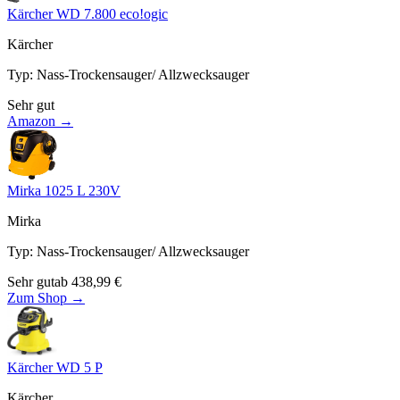
Kärcher WD 7.800 eco!ogic
Kärcher
Typ
:
Nass-Trockensauger/ Allzwecksauger
Sehr gut
Amazon →
Mirka 1025 L 230V
Mirka
Typ
:
Nass-Trockensauger/ Allzwecksauger
Sehr gut
ab
438,99
€
Zum Shop →
Kärcher WD 5 P
Kärcher