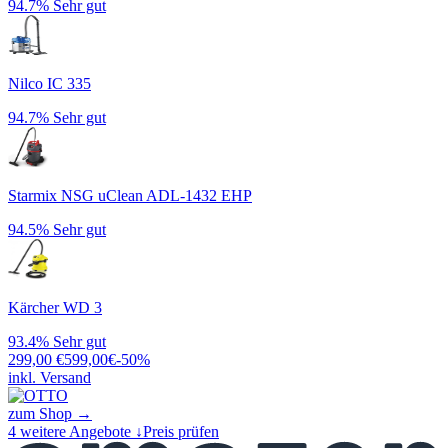
94.7%
Sehr gut
Nilco IC 335
94.7%
Sehr gut
Starmix NSG uClean ADL-1432 EHP
94.5%
Sehr gut
Kärcher WD 3
93.4%
Sehr gut
299,00
€
599,00
€
-
50
%
inkl. Versand
zum Shop →
4
weitere Angebote ↓
Preis prüfen