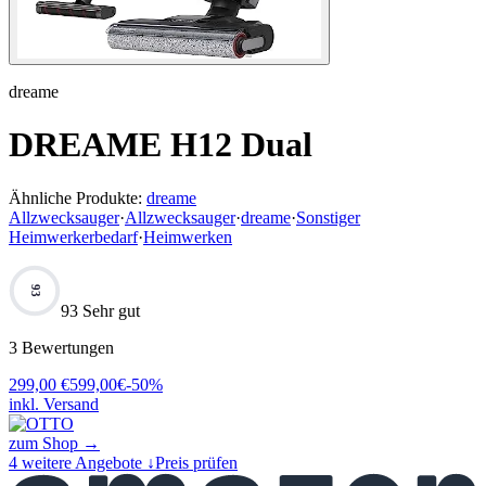
dreame
DREAME H12 Dual
Ähnliche Produkte:
dreame
Allzwecksauger
·
Allzwecksauger
·
dreame
·
Sonstiger
Heimwerkerbedarf
·
Heimwerken
93
93 Sehr gut
3
Bewertungen
299,00
€
599,00
€
-
50
%
inkl. Versand
zum Shop →
4
weitere Angebote ↓
Preis prüfen