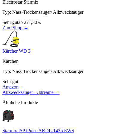
Electrostar Starmix
Typ
:
Nass-Trockensauger/ Allzwecksauger
Sehr gut
ab
271,30
€
Zum Shop →
Kärcher WD 3
Kärcher
Typ
:
Nass-Trockensauger/ Allzwecksauger
Sehr gut
Amazon →
Allzwecksauger
→
|
dreame
→
Ähnliche Produkte
Starmix ISP iPulse ARDL-1435 EWS