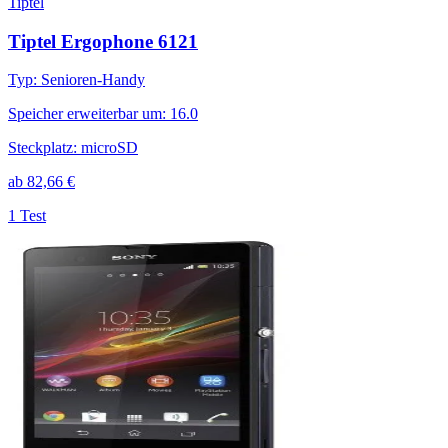
Tiptel
Tiptel Ergophone 6121
Typ
:
Senioren-Handy
Speicher erweiterbar um
:
16.0
Steckplatz
:
microSD
ab
82,66
€
1 Test