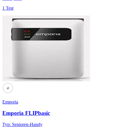
1 Test
76
Emporia
Emporia FLIPbasic
Typ
:
Senioren-Handy