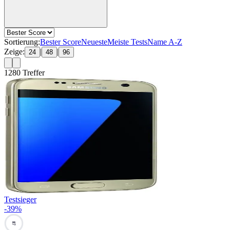
Sortierung:
Bester Score
Neueste
Meiste Tests
Name A-Z
Zeige:
|
|
24
48
96
1280
Treffer
Testsieger
-
39
%
87