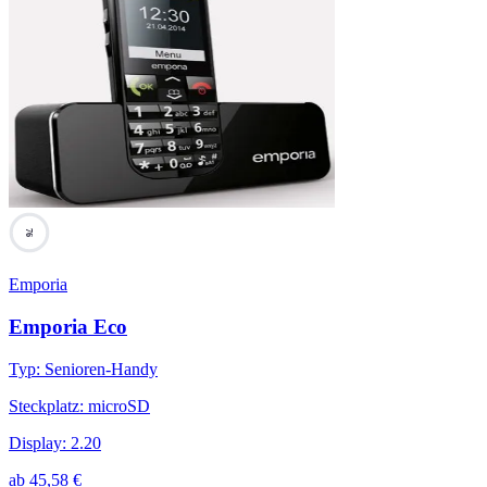
76
Emporia
Emporia Eco
Typ
:
Senioren-Handy
Steckplatz
:
microSD
Display
:
2.20
ab
45,58
€