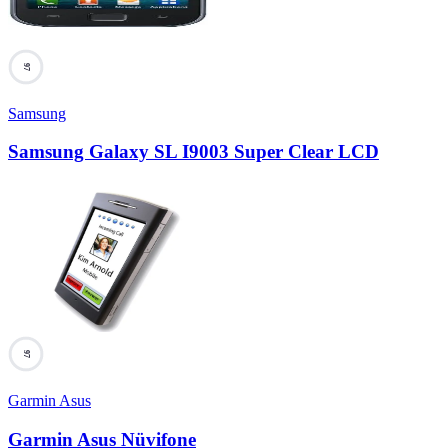
97
Samsung
Samsung Galaxy SL I9003 Super Clear LCD
97
Garmin Asus
Garmin Asus Nüvifone