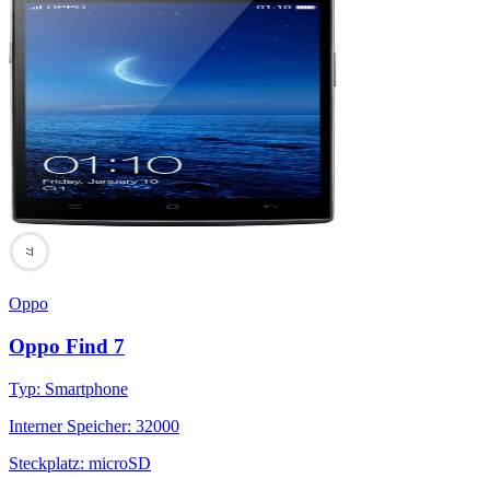
77
Oppo
Oppo Find 7
Typ
:
Smartphone
Interner Speicher
:
32000
Steckplatz
:
microSD