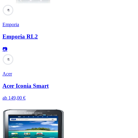
97
Emporia
Emporia RL2
📷
97
Acer
Acer Iconia Smart
ab
149,00
€