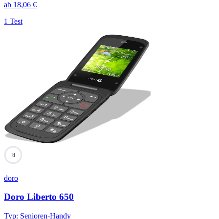
ab
18,06
€
1 Test
77
doro
Doro Liberto 650
Typ
:
Senioren-Handy