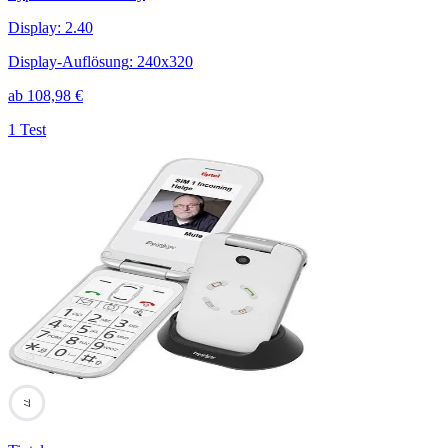
Display
:
2.40
Display-Auflösung
:
240x320
ab
108,98
€
1 Test
77