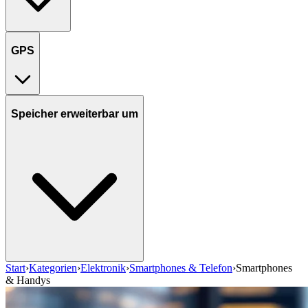
GPS
Speicher erweiterbar um
Start
›
Kategorien
›
Elektronik
›
Smartphones & Telefon
›
Smartphones
& Handys