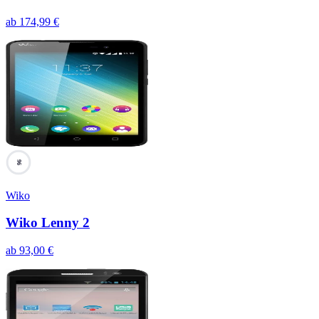
ab
174,99
€
96
Wiko
Wiko Lenny 2
ab
93,00
€