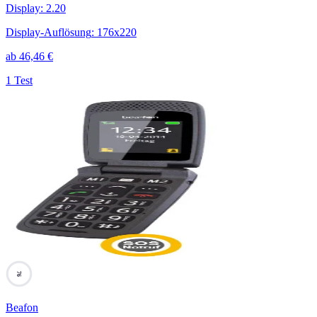
Display
:
2.20
Display-Auflösung
:
176x220
ab
46,46
€
1 Test
76
Beafon