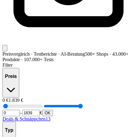
Preisvergleich · Testberichte · AI-Beratung
500+ Shops · 43.000+
Produkte · 107.000+ Tests
Filter
Preis
0
€
1.839
€
–
€
OK
Deals & Schnäppchen
13
Typ