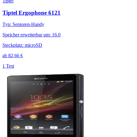
Tiptel
Tiptel Ergophone 6121
Typ
:
Senioren-Handy
Speicher erweiterbar um
:
16.0
Steckplatz
:
microSD
ab
82,66
€
1 Test