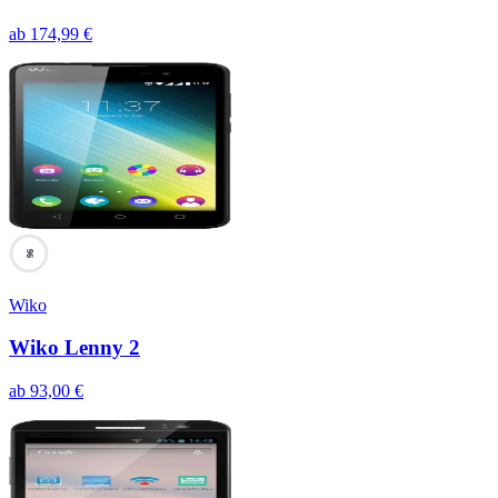
ab
174,99
€
96
Wiko
Wiko Lenny 2
ab
93,00
€