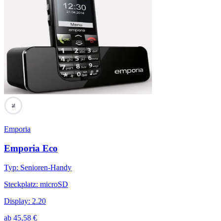
76
Emporia
Emporia Eco
Typ
:
Senioren-Handy
Steckplatz
:
microSD
Display
:
2.20
ab
45,58
€