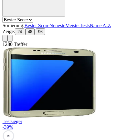
Sortierung:
Bester Score
Neueste
Meiste Tests
Name A-Z
Zeige:
|
|
24
48
96
1280
Treffer
Testsieger
-
39
%
87