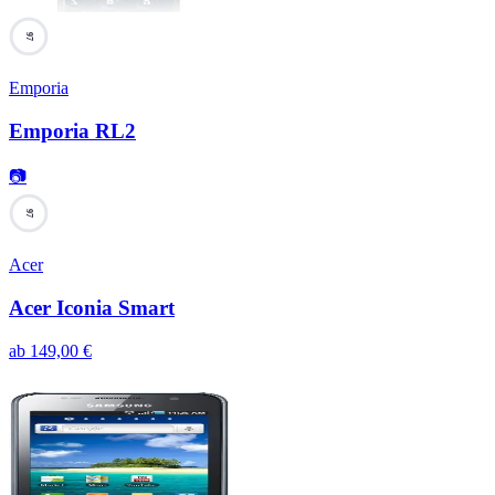
97
Emporia
Emporia RL2
📷
97
Acer
Acer Iconia Smart
ab
149,00
€