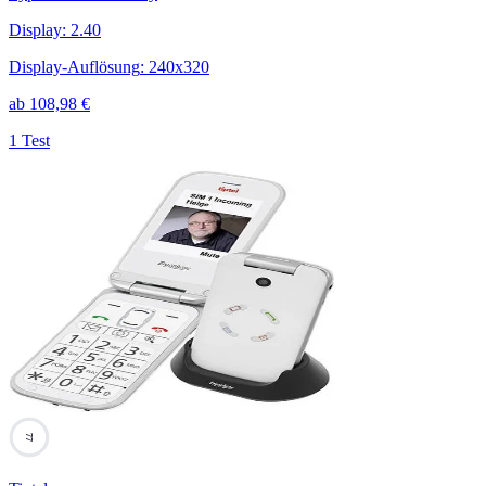
Display
:
2.40
Display-Auflösung
:
240x320
ab
108,98
€
1 Test
77