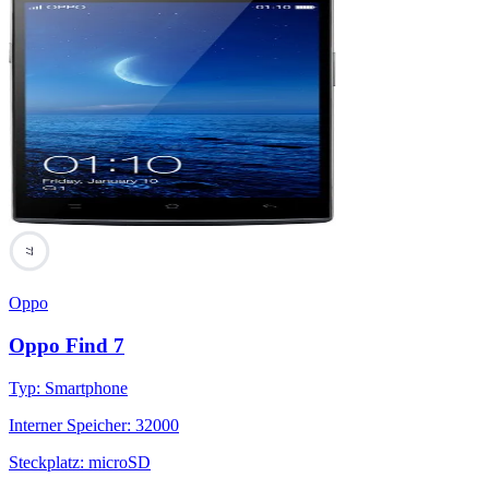
77
Oppo
Oppo Find 7
Typ
:
Smartphone
Interner Speicher
:
32000
Steckplatz
:
microSD