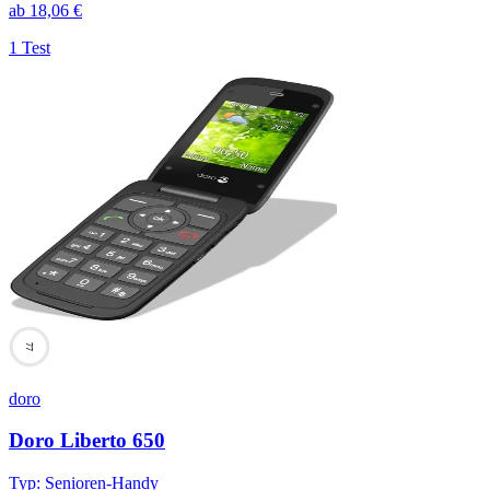
ab
18,06
€
1 Test
77
doro
Doro Liberto 650
Typ
:
Senioren-Handy