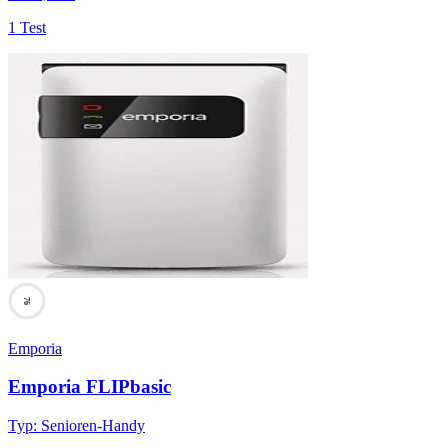
1 Test
76
Emporia
Emporia FLIPbasic
Typ
:
Senioren-Handy