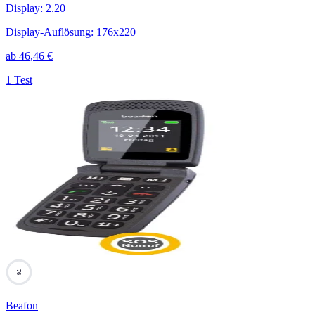
Display
:
2.20
Display-Auflösung
:
176x220
ab
46,46
€
1 Test
76
Beafon