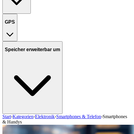
GPS
Speicher erweiterbar um
Start
›
Kategorien
›
Elektronik
›
Smartphones & Telefon
›
Smartphones
& Handys