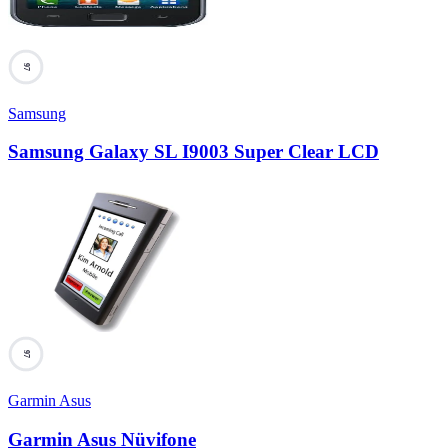
97
Samsung
Samsung Galaxy SL I9003 Super Clear LCD
97
Garmin Asus
Garmin Asus Nüvifone