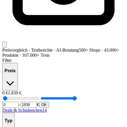
Preisvergleich · Testberichte · AI-Beratung
500+ Shops · 43.000+
Produkte · 107.000+ Tests
Filter
Preis
0
€
1.839
€
–
€
OK
Deals & Schnäppchen
14
Typ