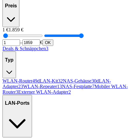
Preis
1
€
1.859
€
–
€
OK
Deals & Schnäppchen
3
Typ
WLAN-Router
49
dLAN-Kit
32
NAS-Gehäuse
30
dLAN-
Adapter
23
WLAN-Repeater
13
NAS-Festplatte
7
Mobiler WLAN-
Router
3
Externer WLAN-Adapter
2
LAN-Ports