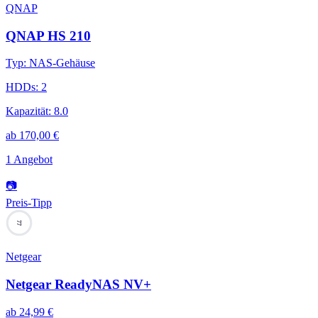
QNAP
QNAP HS 210
Typ
:
NAS-Gehäuse
HDDs
:
2
Kapazität
:
8.0
ab
170,00
€
1 Angebot
📷
Preis-Tipp
77
Netgear
Netgear ReadyNAS NV+
ab
24,99
€