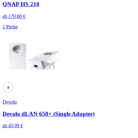
QNAP HS 210
ab
170,00
€
1
Preise
98
Devolo
Devolo dLAN 650+ (Single Adapter)
ab
45,99
€