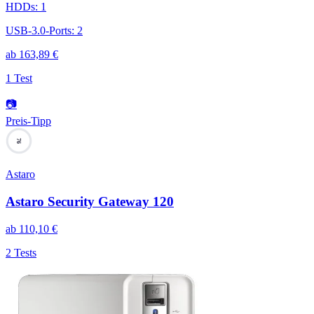
HDDs
:
1
USB-3.0-Ports
:
2
ab
163,89
€
1 Test
📷
Preis-Tipp
76
Astaro
Astaro Security Gateway 120
ab
110,10
€
2 Tests