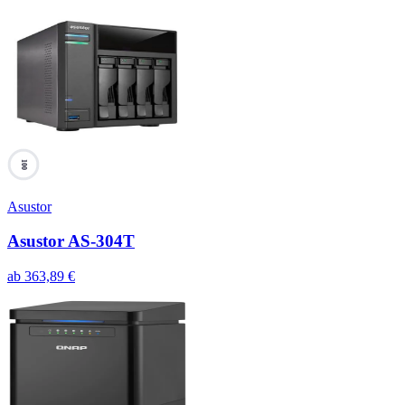
100
Asustor
Asustor AS-304T
ab
363,89
€