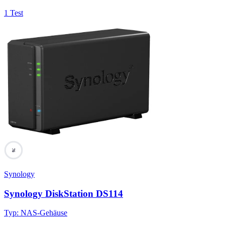
1 Test
76
Synology
Synology DiskStation DS114
Typ
:
NAS-Gehäuse