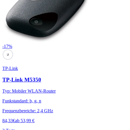
-
17
%
75
TP-Link
TP-Link M5350
Typ
:
Mobiler WLAN-Router
Funkstandard
:
b, g, n
Frequenzbereiche
:
2,4 GHz
84,33
€
ab
53,99
€