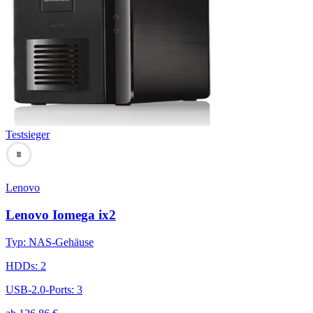
Testsieger
80
Lenovo
Lenovo Iomega ix2
Typ
:
NAS-Gehäuse
HDDs
:
2
USB-2.0-Ports
:
3