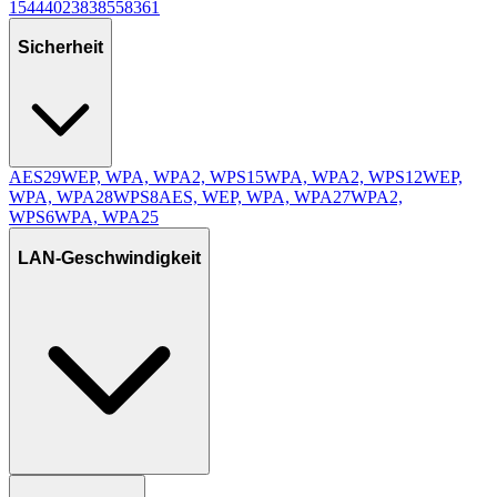
1
54
4
40
2
38
3
8
5
5
8
3
6
1
Sicherheit
AES
29
WEP, WPA, WPA2, WPS
15
WPA, WPA2, WPS
12
WEP,
WPA, WPA2
8
WPS
8
AES, WEP, WPA, WPA2
7
WPA2,
WPS
6
WPA, WPA2
5
LAN-Geschwindigkeit