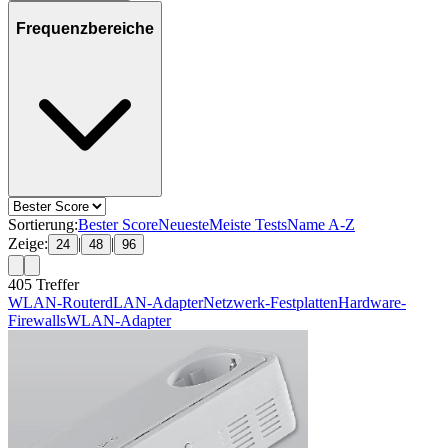
Frequenzbereiche
Sortierung:
Bester Score
Neueste
Meiste Tests
Name A-Z
Zeige:
|
|
24
48
96
405
Treffer
WLAN-Router
dLAN-Adapter
Netzwerk-Festplatten
Hardware-
Firewalls
WLAN-Adapter