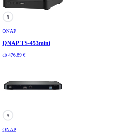
100
QNAP
QNAP TS-453mini
ab
476,89
€
99
QNAP