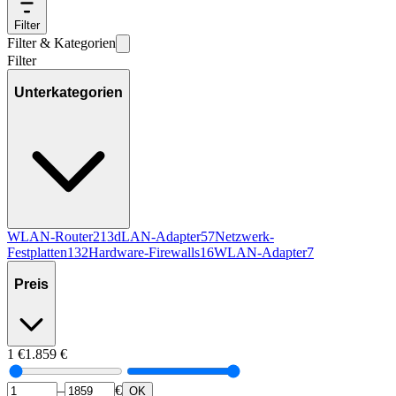
Filter
Filter & Kategorien
Filter
Unterkategorien
WLAN-Router
213
dLAN-Adapter
57
Netzwerk-
Festplatten
132
Hardware-Firewalls
16
WLAN-Adapter
7
Preis
1
€
1.859
€
–
€
OK