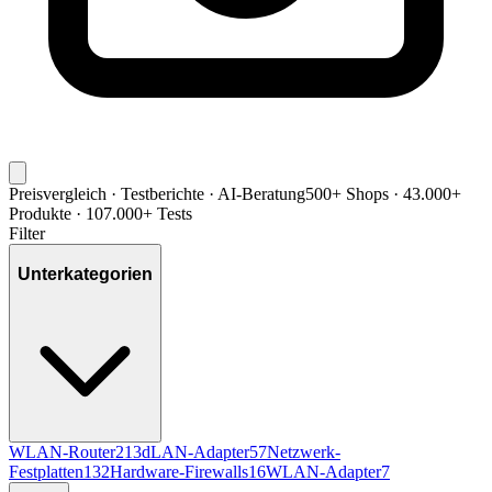
Preisvergleich · Testberichte · AI-Beratung
500+ Shops · 43.000+
Produkte · 107.000+ Tests
Filter
Unterkategorien
WLAN-Router
213
dLAN-Adapter
57
Netzwerk-
Festplatten
132
Hardware-Firewalls
16
WLAN-Adapter
7