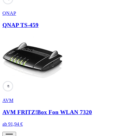
QNAP
QNAP TS-459
97
AVM
AVM FRITZ!Box Fon WLAN 7320
ab
91,94
€