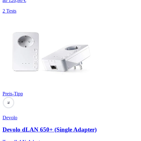
ab
126,86
€
2 Tests
Preis-Tipp
78
Devolo
Devolo dLAN 650+ (Single Adapter)