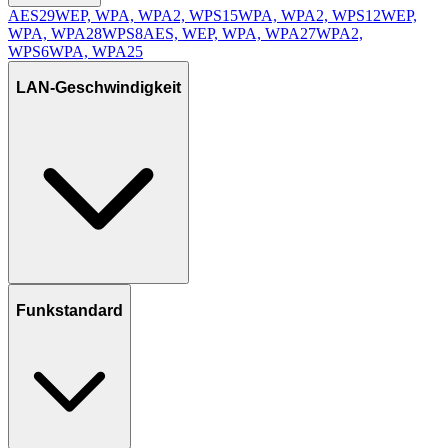
AES
29
WEP, WPA, WPA2, WPS
15
WPA, WPA2, WPS
12
WEP,
WPA, WPA2
8
WPS
8
AES, WEP, WPA, WPA2
7
WPA2,
WPS
6
WPA, WPA2
5
LAN-Geschwindigkeit
Funkstandard