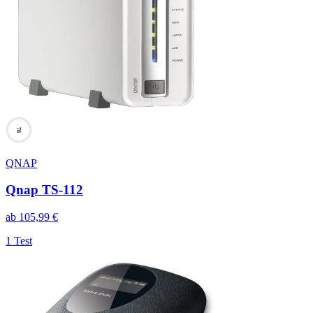
76
QNAP
Qnap TS-112
ab
105,99
€
1 Test