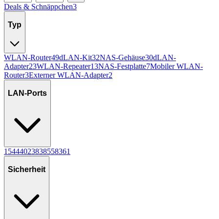
Deals & Schnäppchen
3
Typ
WLAN-Router
49
dLAN-Kit
32
NAS-Gehäuse
30
dLAN-
Adapter
23
WLAN-Repeater
13
NAS-Festplatte
7
Mobiler WLAN-
Router
3
Externer WLAN-Adapter
2
LAN-Ports
1
54
4
40
2
38
3
8
5
5
8
3
6
1
Sicherheit