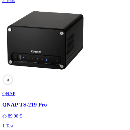
2 Tests
75
QNAP
QNAP TS-219 Pro
ab
89,90
€
1 Test