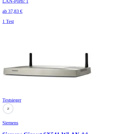
LAN-Ports
:
1
ab
37,83
€
1 Test
Testsieger
75
Siemens