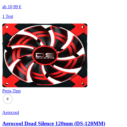
ab
10,99
€
1 Test
Preis-Tipp
84
Aerocool
Aerocool Dead Silence 120mm (DS-120MM)