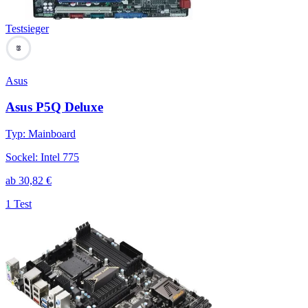
Testsieger
89
Asus
Asus P5Q Deluxe
Typ
:
Mainboard
Sockel
:
Intel 775
ab
30,82
€
1 Test