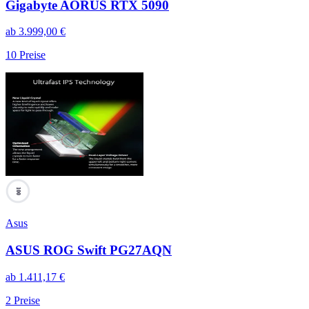
Gigabyte AORUS RTX 5090
ab
3.999,00
€
10
Preise
100
Asus
ASUS ROG Swift PG27AQN
ab
1.411,17
€
2
Preise