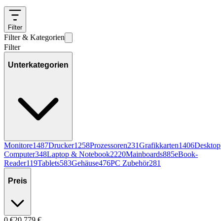
Filter
Filter & Kategorien
Filter
Unterkategorien
Monitore
1487
Drucker
1258
Prozessoren
231
Grafikkarten
1406
Desktop
Computer
348
Laptop & Notebook
2220
Mainboards
885
eBook-
Reader
119
Tablets
583
Gehäuse
476
PC Zubehör
281
Preis
0
€
20.779
€