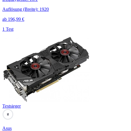
Auflösung (Breite)
:
1920
ab
196,99
€
1 Test
Testsieger
90
Asus