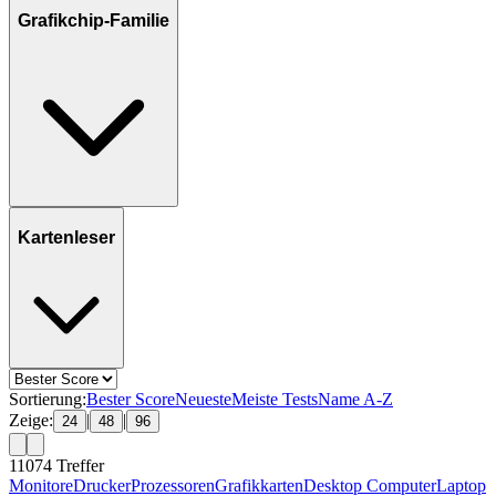
Grafikchip-Familie
Kartenleser
Sortierung:
Bester Score
Neueste
Meiste Tests
Name A-Z
Zeige:
|
|
24
48
96
11074
Treffer
Monitore
Drucker
Prozessoren
Grafikkarten
Desktop Computer
Laptop