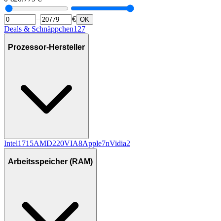
–
€
OK
Deals & Schnäppchen
127
Prozessor-Hersteller
Intel
1715
AMD
220
VIA
8
Apple
7
nVidia
2
Arbeitsspeicher (RAM)