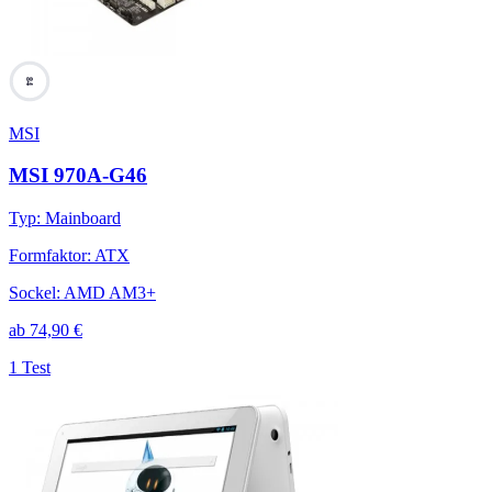
84
MSI
MSI 970A-G46
Typ
:
Mainboard
Formfaktor
:
ATX
Sockel
:
AMD AM3+
ab
74,90
€
1 Test