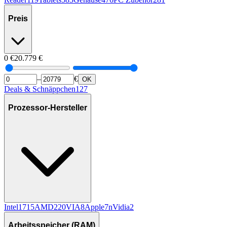
Preis
0
€
20.779
€
–
€
OK
Deals & Schnäppchen
127
Prozessor-Hersteller
Intel
1715
AMD
220
VIA
8
Apple
7
nVidia
2
Arbeitsspeicher (RAM)