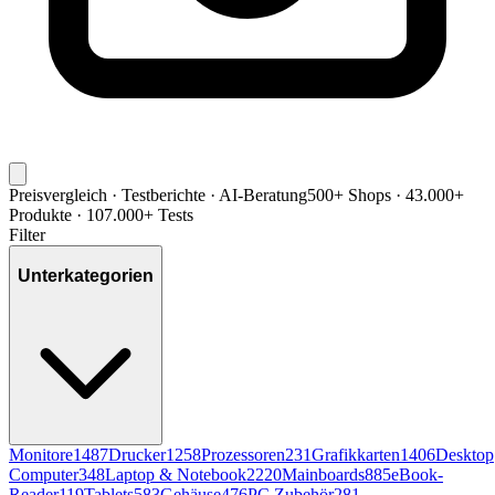
Preisvergleich · Testberichte · AI-Beratung
500+ Shops · 43.000+
Produkte · 107.000+ Tests
Filter
Unterkategorien
Monitore
1487
Drucker
1258
Prozessoren
231
Grafikkarten
1406
Desktop
Computer
348
Laptop & Notebook
2220
Mainboards
885
eBook-
Reader
119
Tablets
583
Gehäuse
476
PC Zubehör
281