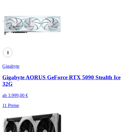
100
Gigabyte
Gigabyte AORUS GeForce RTX 5090 Stealth Ice
32G
ab
3.999,00
€
11
Preise