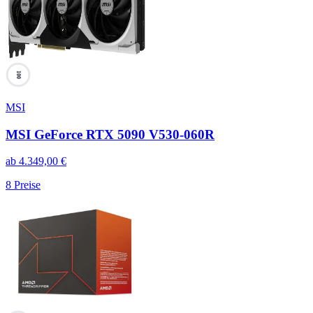
100
MSI
MSI GeForce RTX 5090 V530-060R
ab
4.349,00
€
8
Preise