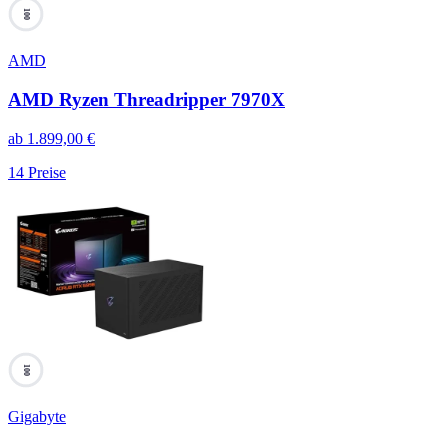
100
AMD
AMD Ryzen Threadripper 7970X
ab
1.899,00
€
14
Preise
100
Gigabyte