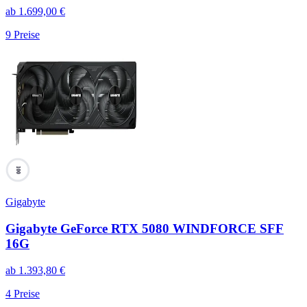
ab
1.699,00
€
9
Preise
100
Gigabyte
Gigabyte GeForce RTX 5080 WINDFORCE SFF
16G
ab
1.393,80
€
4
Preise