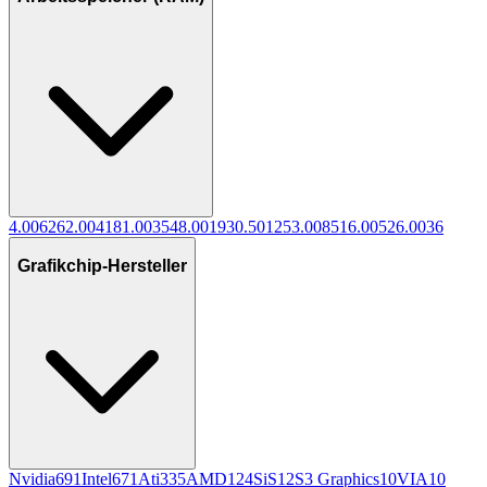
4.00
626
2.00
418
1.00
354
8.00
193
0.50
125
3.00
85
16.00
52
6.00
36
Grafikchip-Hersteller
Nvidia
691
Intel
671
Ati
335
AMD
124
SiS
12
S3 Graphics
10
VIA
10