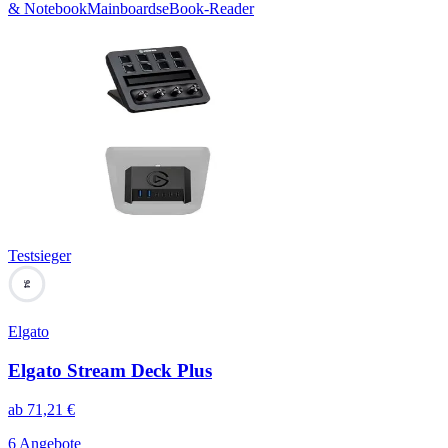
& Notebook
Mainboards
eBook-Reader
Testsieger
94
Elgato
Elgato Stream Deck Plus
ab
71,21
€
6 Angebote