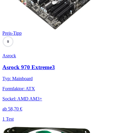
Preis-Tipp
89
Asrock
Asrock 970 Extreme3
Typ
:
Mainboard
Formfaktor
:
ATX
Sockel
:
AMD AM3+
ab
58,70
€
1 Test