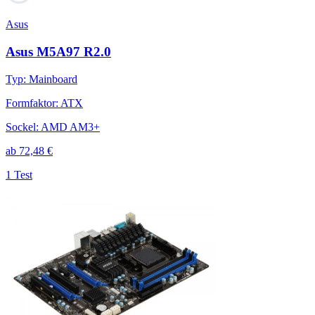
Asus
Asus M5A97 R2.0
Typ
:
Mainboard
Formfaktor
:
ATX
Sockel
:
AMD AM3+
ab
72,48
€
1 Test