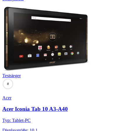
Testsieger
91
Acer
Acer Iconia Tab 10 A3-A40
Typ
:
Tablet-PC
Displaygröße
:
10.1