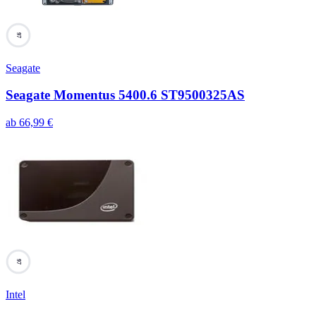
97
Seagate
Seagate Momentus 5400.6 ST9500325AS
ab
66,99
€
97
Intel