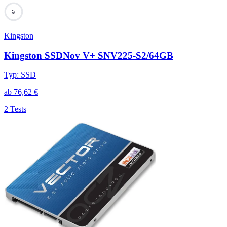
76
Kingston
Kingston SSDNov V+ SNV225-S2/64GB
Typ
:
SSD
ab
76,62
€
2 Tests