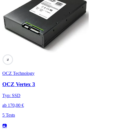
76
OCZ Technology
OCZ Vertex 3
Typ
:
SSD
ab
170,00
€
5 Tests
📷