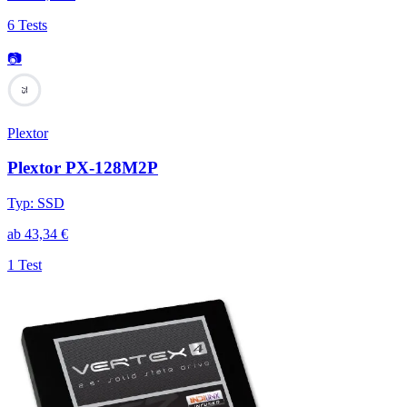
6 Tests
📷
75
Plextor
Plextor PX-128M2P
Typ
:
SSD
ab
43,34
€
1 Test