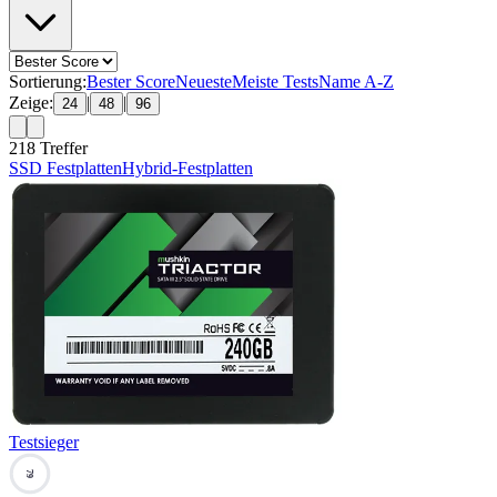
Sortierung:
Bester Score
Neueste
Meiste Tests
Name A-Z
Zeige:
|
|
24
48
96
218
Treffer
SSD Festplatten
Hybrid-Festplatten
Testsieger
79