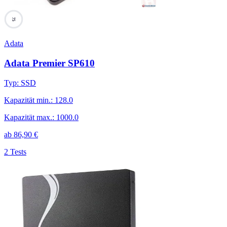
75
Adata
Adata Premier SP610
Typ
:
SSD
Kapazität min.
:
128.0
Kapazität max.
:
1000.0
ab
86,90
€
2 Tests