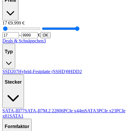
Preis
17
€
9.999
€
–
€
OK
Deals & Schnäppchen
3
Typ
SSD
207
Hybrid-Festplatte (SSHD)
9
HDD
2
Stecker
SATA-III
77
SATA-II
7
M.2 2280
6
PCIe x4
4
mSATA
3
PCIe x2
3
PCIe
x8
1
SATA
1
Formfaktor