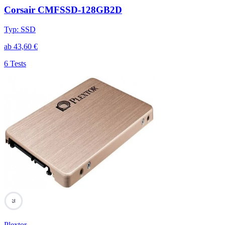
Corsair CMFSSD-128GB2D
Typ
:
SSD
ab
43,60
€
6 Tests
75
Plextor