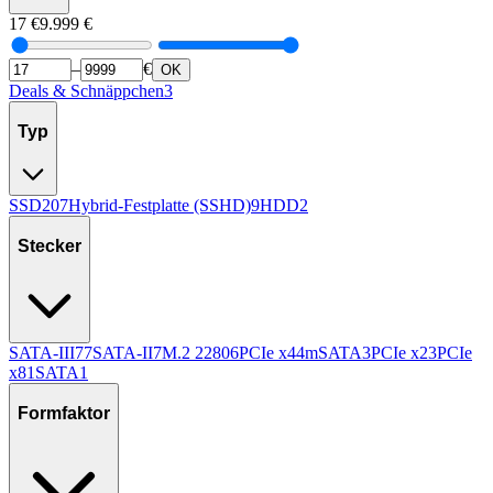
17
€
9.999
€
–
€
OK
Deals & Schnäppchen
3
Typ
SSD
207
Hybrid-Festplatte (SSHD)
9
HDD
2
Stecker
SATA-III
77
SATA-II
7
M.2 2280
6
PCIe x4
4
mSATA
3
PCIe x2
3
PCIe
x8
1
SATA
1
Formfaktor