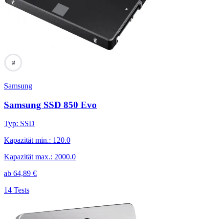
76
Samsung
Samsung SSD 850 Evo
Typ
:
SSD
Kapazität min.
:
120.0
Kapazität max.
:
2000.0
ab
64,89
€
14 Tests