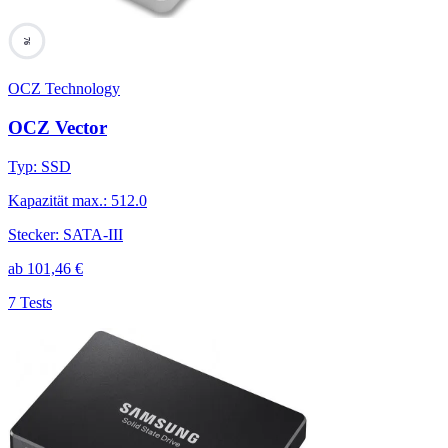
76
OCZ Technology
OCZ Vector
Typ
:
SSD
Kapazität max.
:
512.0
Stecker
:
SATA-III
ab
101,46
€
7 Tests