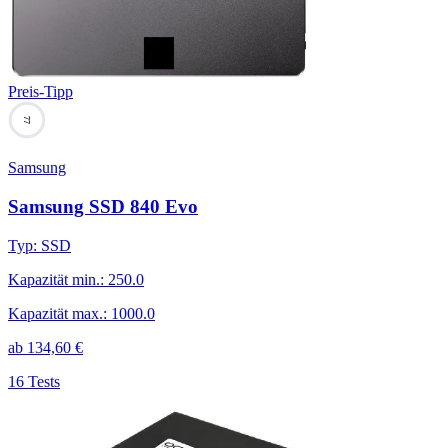
Preis-Tipp
77
Samsung
Samsung SSD 840 Evo
Typ
:
SSD
Kapazität min.
:
250.0
Kapazität max.
:
1000.0
ab
134,60
€
16 Tests