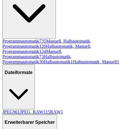
Programmautomatik
735
Manuell, Halbautomatik,
Programmautomatik
126
Halbautomatik, Manuell,
Programmautomatik
124
Manuell,
Programmautomatik
73
Halbautomatik,
Programmautomatik
30
Halbautomatik
1
Halbautomatik, Manuell
1
Dateiformate
JPEG
961
JPEG, RAW
115
RAW
1
Erweiterbarer Speicher