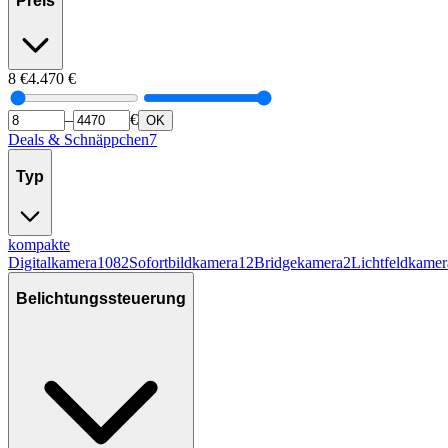
Preis
8
€
4.470
€
–
€
OK
Deals & Schnäppchen
7
Typ
kompakte
Digitalkamera
1082
Sofortbildkamera
12
Bridgekamera
2
Lichtfeldkamer
Belichtungssteuerung