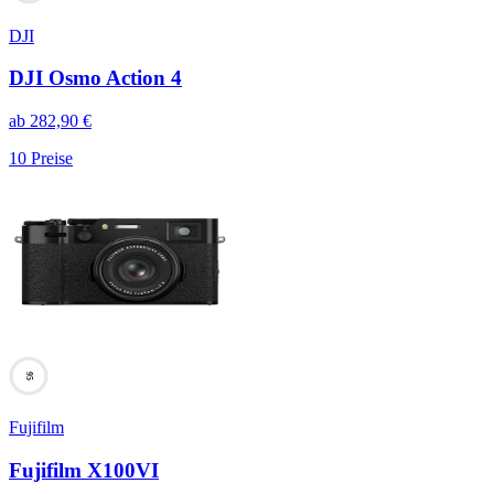
DJI
DJI Osmo Action 4
ab
282,90
€
10
Preise
95
Fujifilm
Fujifilm X100VI