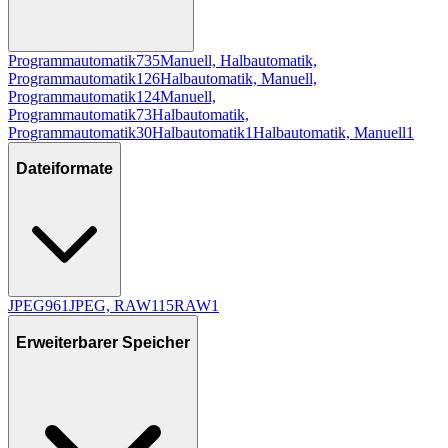
Programmautomatik
735
Manuell, Halbautomatik,
Programmautomatik
126
Halbautomatik, Manuell,
Programmautomatik
124
Manuell,
Programmautomatik
73
Halbautomatik,
Programmautomatik
30
Halbautomatik
1
Halbautomatik, Manuell
1
Dateiformate
JPEG
961
JPEG, RAW
115
RAW
1
Erweiterbarer Speicher