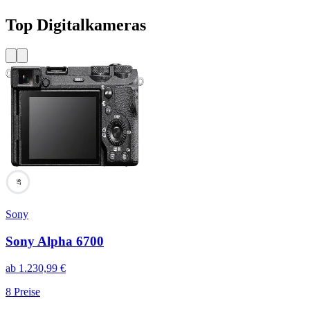
Top Digitalkameras
97
Sony
Sony Alpha 6700
ab
1.230,99
€
8
Preise