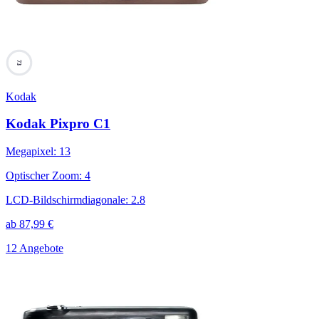
73
Kodak
Kodak Pixpro C1
Megapixel
:
13
Optischer Zoom
:
4
LCD-Bildschirmdiagonale
:
2.8
ab
87,99
€
12 Angebote