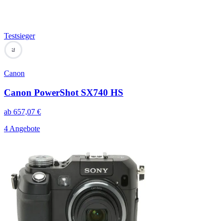
Testsieger
73
Canon
Canon PowerShot SX740 HS
ab
657,07
€
4 Angebote