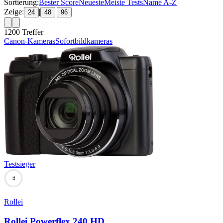
Sortierung:
Bester Score
Neueste
Meiste Tests
Name A-Z
Zeige:
|
|
24
48
96
1200
Treffer
Canon-Kameras
Sofortbildkameras
Testsieger
77
Rollei
Rollei Powerflex 240 HD