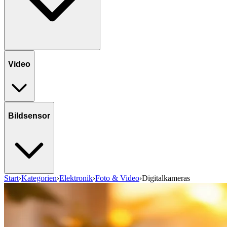
Video
Bildsensor
Start
›
Kategorien
›
Elektronik
›
Foto & Video
›
Digitalkameras