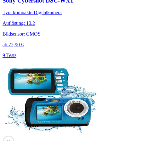
Sony Cybershot DSC-WX1
Typ
:
kompakte Digitalkamera
Auflösung
:
10.2
Bildsensor
:
CMOS
ab
72,90
€
9 Tests