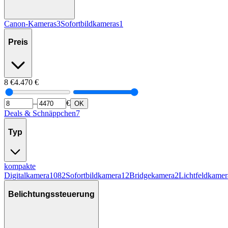
Canon-Kameras
3
Sofortbildkameras
1
Preis
8
€
4.470
€
–
€
OK
Deals & Schnäppchen
7
Typ
kompakte
Digitalkamera
1082
Sofortbildkamera
12
Bridgekamera
2
Lichtfeldkamer
Belichtungssteuerung