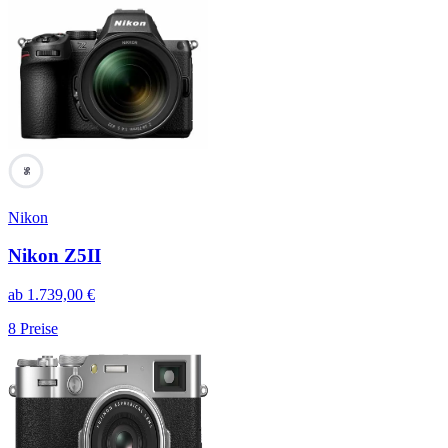
96
Nikon
Nikon Z5II
ab
1.739,00
€
8
Preise