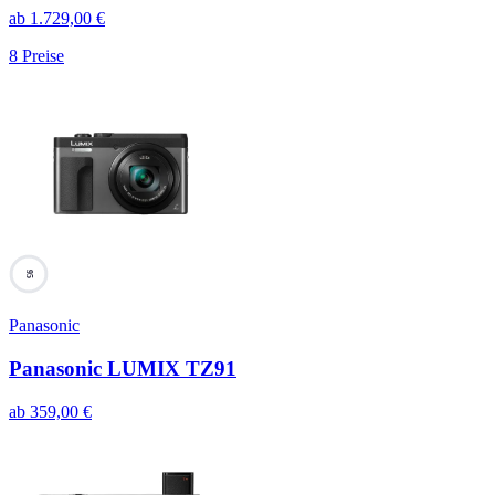
ab
1.729,00
€
8
Preise
95
Panasonic
Panasonic LUMIX TZ91
ab
359,00
€