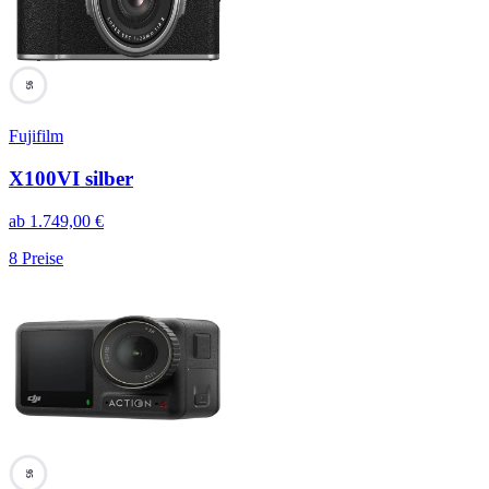
95
Fujifilm
X100VI silber
ab
1.749,00
€
8
Preise
95