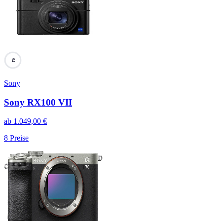
94
Sony
Sony RX100 VII
ab
1.049,00
€
8
Preise