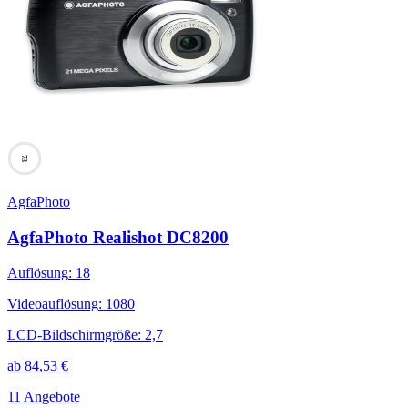
73
AgfaPhoto
AgfaPhoto Realishot DC8200
Auflösung
:
18
Videoauflösung
:
1080
LCD-Bildschirmgröße
:
2,7
ab
84,53
€
11 Angebote