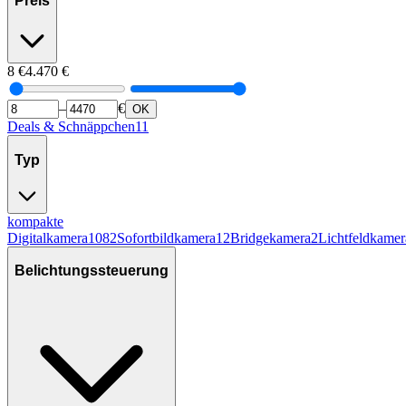
Preis
8
€
4.470
€
–
€
OK
Deals & Schnäppchen
11
Typ
kompakte
Digitalkamera
1082
Sofortbildkamera
12
Bridgekamera
2
Lichtfeldkamer
Belichtungssteuerung