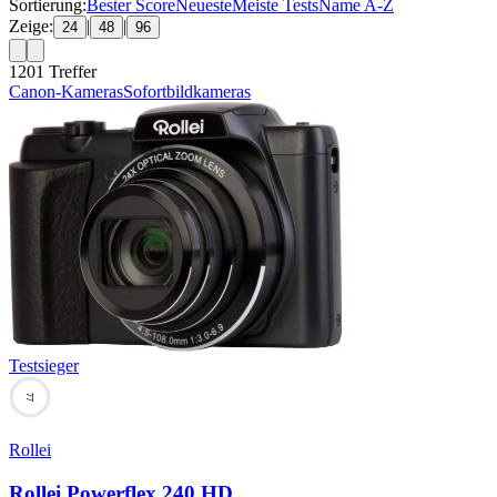
Sortierung:
Bester Score
Neueste
Meiste Tests
Name A-Z
Zeige:
|
|
24
48
96
1201
Treffer
Canon-Kameras
Sofortbildkameras
Testsieger
77
Rollei
Rollei Powerflex 240 HD