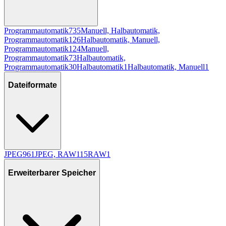
Programmautomatik
735
Manuell, Halbautomatik,
Programmautomatik
126
Halbautomatik, Manuell,
Programmautomatik
124
Manuell,
Programmautomatik
73
Halbautomatik,
Programmautomatik
30
Halbautomatik
1
Halbautomatik, Manuell
1
Dateiformate
JPEG
961
JPEG, RAW
115
RAW
1
Erweiterbarer Speicher