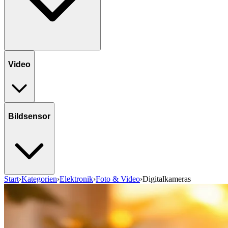
Video
Bildsensor
Start
›
Kategorien
›
Elektronik
›
Foto & Video
›
Digitalkameras