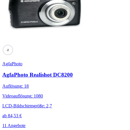
73
AgfaPhoto
AgfaPhoto Realishot DC8200
Auflösung
:
18
Videoauflösung
:
1080
LCD-Bildschirmgröße
:
2,7
ab
84,53
€
11 Angebote