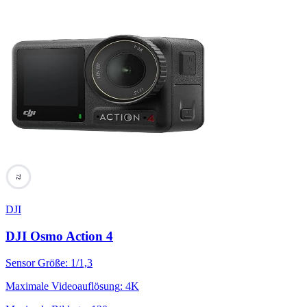
72
DJI
DJI Osmo Action 4
Sensor Größe
:
1/1,3
Maximale Videoauflösung
:
4K