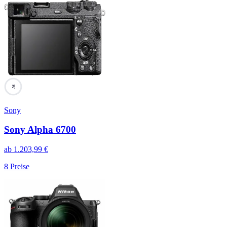
97
Sony
Sony Alpha 6700
ab
1.203,99
€
8
Preise