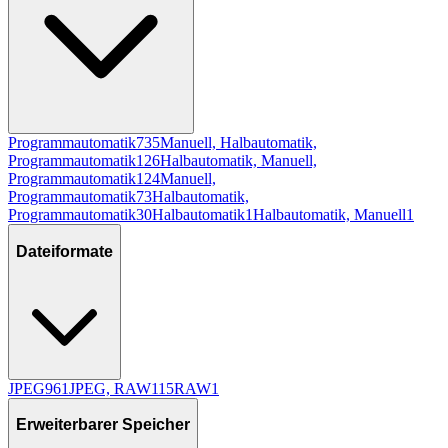
Programmautomatik
735
Manuell, Halbautomatik,
Programmautomatik
126
Halbautomatik, Manuell,
Programmautomatik
124
Manuell,
Programmautomatik
73
Halbautomatik,
Programmautomatik
30
Halbautomatik
1
Halbautomatik, Manuell
1
Dateiformate
JPEG
961
JPEG, RAW
115
RAW
1
Erweiterbarer Speicher