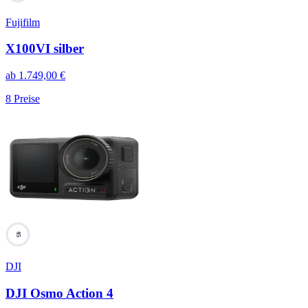
Fujifilm
X100VI silber
ab
1.749,00
€
8
Preise
95
DJI
DJI Osmo Action 4