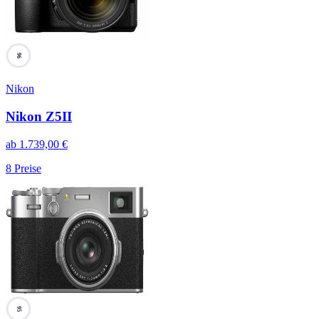
96
Nikon
Nikon Z5II
ab
1.739,00
€
8
Preise
95