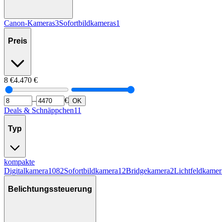
Canon-Kameras
3
Sofortbildkameras
1
Preis
8
€
4.470
€
–
€
OK
Deals & Schnäppchen
11
Typ
kompakte
Digitalkamera
1082
Sofortbildkamera
12
Bridgekamera
2
Lichtfeldkamer
Belichtungssteuerung