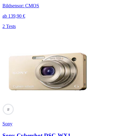
Bildsensor
:
CMOS
ab
139,90
€
2 Tests
73
Sony
Sony Cybershot DSC-WX1