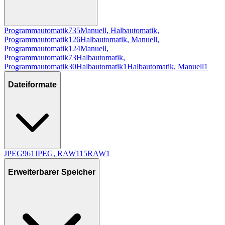
Programmautomatik
735
Manuell, Halbautomatik,
Programmautomatik
126
Halbautomatik, Manuell,
Programmautomatik
124
Manuell,
Programmautomatik
73
Halbautomatik,
Programmautomatik
30
Halbautomatik
1
Halbautomatik, Manuell
1
Dateiformate
JPEG
961
JPEG, RAW
115
RAW
1
Erweiterbarer Speicher