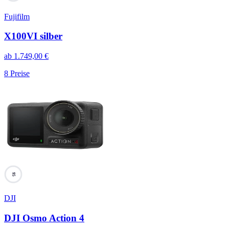
Fujifilm
X100VI silber
ab
1.749,00
€
8
Preise
95
DJI
DJI Osmo Action 4