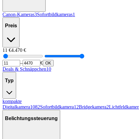
Canon-Kameras
3
Sofortbildkameras
1
Preis
11
€
4.470
€
–
€
OK
Deals & Schnäppchen
10
Typ
kompakte
Digitalkamera
1082
Sofortbildkamera
12
Bridgekamera
2
Lichtfeldkamer
Belichtungssteuerung