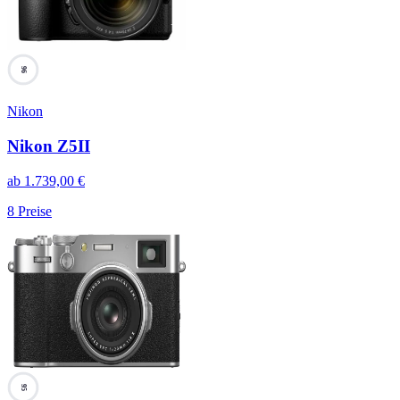
96
Nikon
Nikon Z5II
ab
1.739,00
€
8
Preise
95