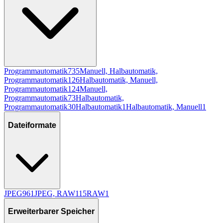
Programmautomatik
735
Manuell, Halbautomatik,
Programmautomatik
126
Halbautomatik, Manuell,
Programmautomatik
124
Manuell,
Programmautomatik
73
Halbautomatik,
Programmautomatik
30
Halbautomatik
1
Halbautomatik, Manuell
1
Dateiformate
JPEG
961
JPEG, RAW
115
RAW
1
Erweiterbarer Speicher