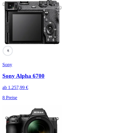
97
Sony
Sony Alpha 6700
ab
1.257,99
€
8
Preise