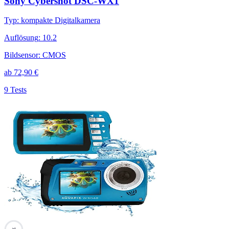
Sony Cybershot DSC-WX1
Typ
:
kompakte Digitalkamera
Auflösung
:
10.2
Bildsensor
:
CMOS
ab
72,90
€
9 Tests