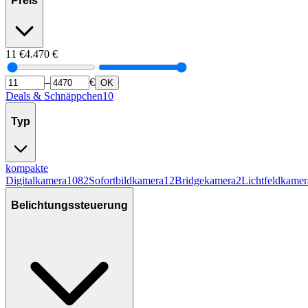
Preis
11
€
4.470
€
–
€
OK
Deals & Schnäppchen
10
Typ
kompakte
Digitalkamera
1082
Sofortbildkamera
12
Bridgekamera
2
Lichtfeldkamer
Belichtungssteuerung