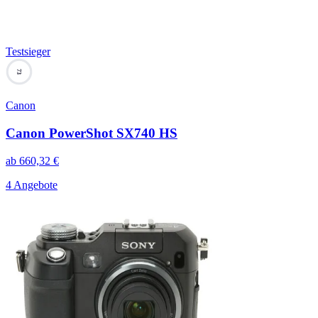
Testsieger
73
Canon
Canon PowerShot SX740 HS
ab
660,32
€
4 Angebote