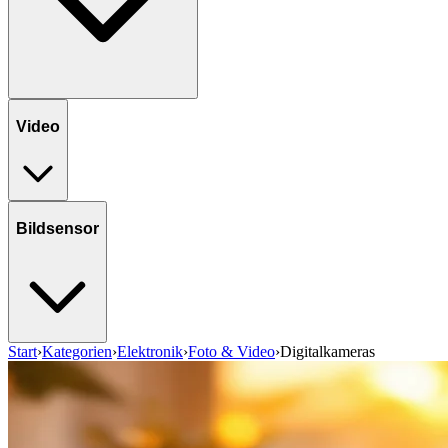
Video
Bildsensor
Start
›
Kategorien
›
Elektronik
›
Foto & Video
›
Digitalkameras