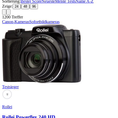
Sortierung:
Bester Score
Neueste
Meiste Tests
Name A-Z
Zeige:
|
|
24
48
96
1200
Treffer
Canon-Kameras
Sofortbildkameras
Testsieger
77
Rollei
Rollei Powerflex 240 HD