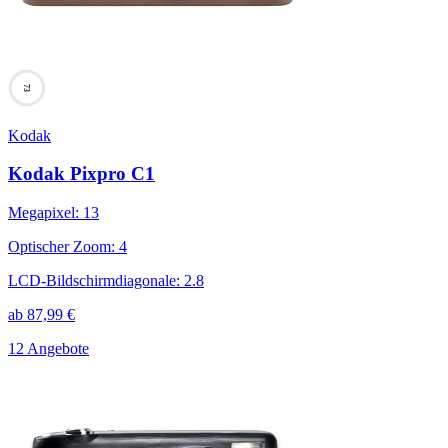
73
Kodak
Kodak Pixpro C1
Megapixel
:
13
Optischer Zoom
:
4
LCD-Bildschirmdiagonale
:
2.8
ab
87,99
€
12 Angebote