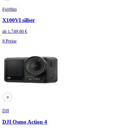
Fujifilm
X100VI silber
ab
1.749,00
€
8
Preise
95
DJI
DJI Osmo Action 4