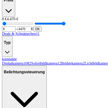
Preis
8
€
4.470
€
–
€
OK
Deals & Schnäppchen
11
Typ
kompakte
Digitalkamera
1082
Sofortbildkamera
12
Bridgekamera
2
Lichtfeldkamer
Belichtungssteuerung