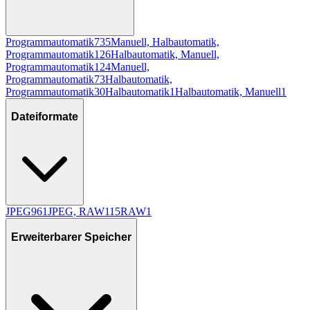
Programmautomatik
735
Manuell, Halbautomatik,
Programmautomatik
126
Halbautomatik, Manuell,
Programmautomatik
124
Manuell,
Programmautomatik
73
Halbautomatik,
Programmautomatik
30
Halbautomatik
1
Halbautomatik, Manuell
1
Dateiformate
JPEG
961
JPEG, RAW
115
RAW
1
Erweiterbarer Speicher