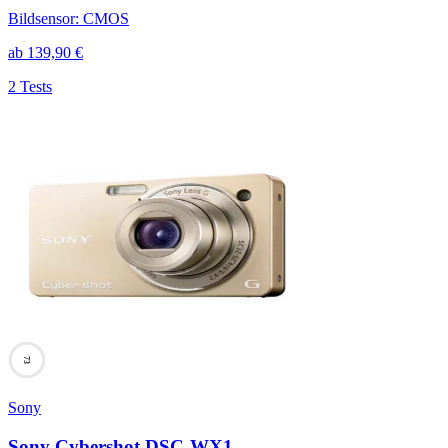
Bildsensor
:
CMOS
ab
139,90
€
2 Tests
73
Sony
Sony Cybershot DSC-WX1