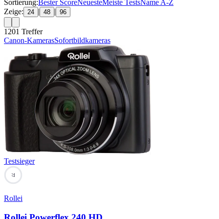
Sortierung:
Bester Score
Neueste
Meiste Tests
Name A-Z
Zeige:
|
|
24
48
96
1201
Treffer
Canon-Kameras
Sofortbildkameras
Testsieger
77
Rollei
Rollei Powerflex 240 HD