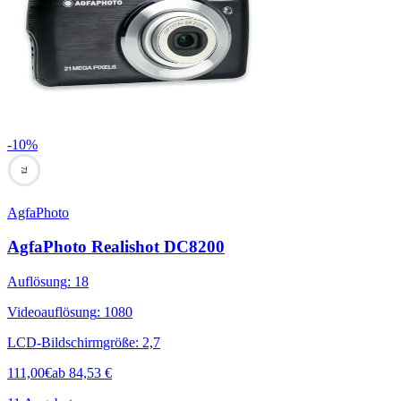
-
10
%
73
AgfaPhoto
AgfaPhoto Realishot DC8200
Auflösung
:
18
Videoauflösung
:
1080
LCD-Bildschirmgröße
:
2,7
111,00
€
ab
84,53
€