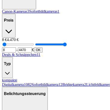
Canon-Kameras
3
Sofortbildkameras
1
Preis
8
€
4.470
€
–
€
OK
Deals & Schnäppchen
11
Typ
kompakte
Digitalkamera
1082
Sofortbildkamera
12
Bridgekamera
2
Lichtfeldkamer
Belichtungssteuerung