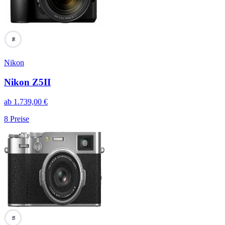
96
Nikon
Nikon Z5II
ab
1.739,00
€
8
Preise
95