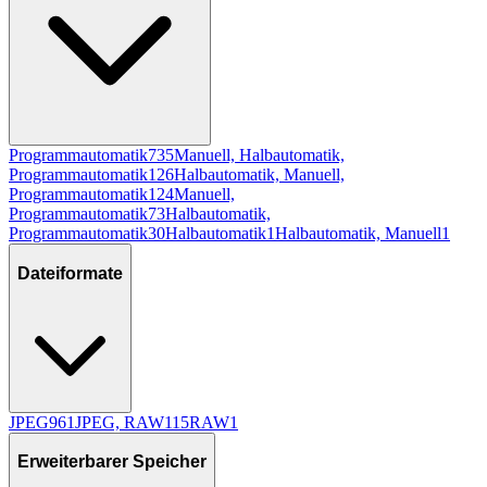
Programmautomatik
735
Manuell, Halbautomatik,
Programmautomatik
126
Halbautomatik, Manuell,
Programmautomatik
124
Manuell,
Programmautomatik
73
Halbautomatik,
Programmautomatik
30
Halbautomatik
1
Halbautomatik, Manuell
1
Dateiformate
JPEG
961
JPEG, RAW
115
RAW
1
Erweiterbarer Speicher