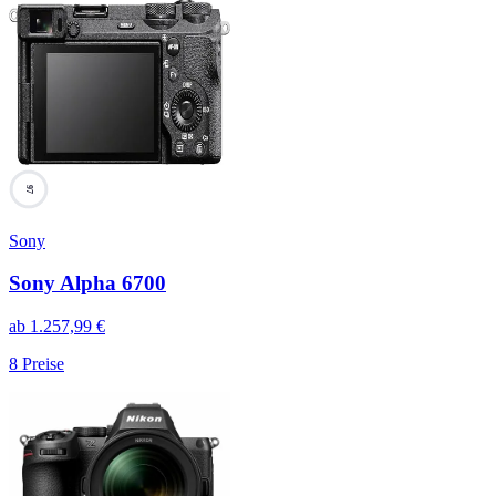
97
Sony
Sony Alpha 6700
ab
1.257,99
€
8
Preise