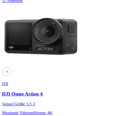
11 Angebote
72
DJI
DJI Osmo Action 4
Sensor Größe
:
1/1,3
Maximale Videoauflösung
:
4K