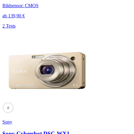
Bildsensor
:
CMOS
ab
139,90
€
2 Tests
73
Sony
Sony Cybershot DSC-WX1