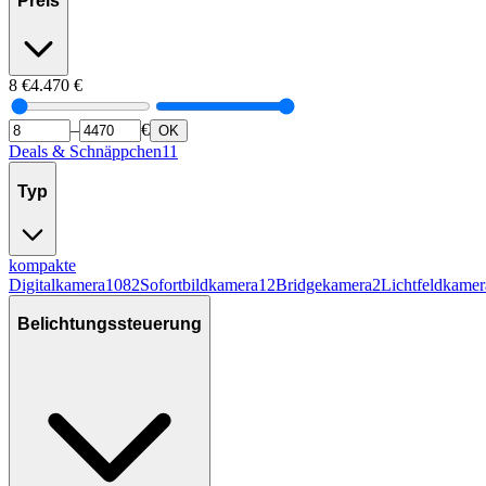
Preis
8
€
4.470
€
–
€
OK
Deals & Schnäppchen
11
Typ
kompakte
Digitalkamera
1082
Sofortbildkamera
12
Bridgekamera
2
Lichtfeldkamer
Belichtungssteuerung