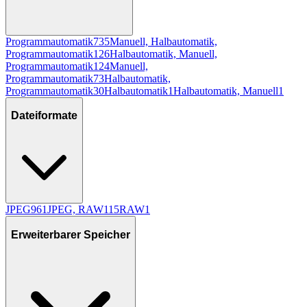
Programmautomatik
735
Manuell, Halbautomatik,
Programmautomatik
126
Halbautomatik, Manuell,
Programmautomatik
124
Manuell,
Programmautomatik
73
Halbautomatik,
Programmautomatik
30
Halbautomatik
1
Halbautomatik, Manuell
1
Dateiformate
JPEG
961
JPEG, RAW
115
RAW
1
Erweiterbarer Speicher