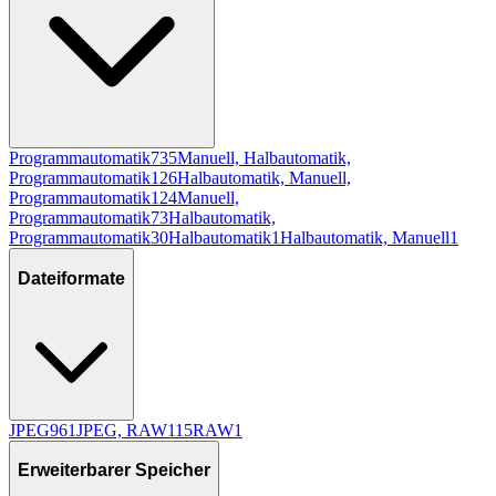
Programmautomatik
735
Manuell, Halbautomatik,
Programmautomatik
126
Halbautomatik, Manuell,
Programmautomatik
124
Manuell,
Programmautomatik
73
Halbautomatik,
Programmautomatik
30
Halbautomatik
1
Halbautomatik, Manuell
1
Dateiformate
JPEG
961
JPEG, RAW
115
RAW
1
Erweiterbarer Speicher