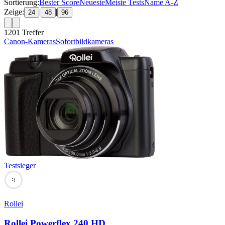
Sortierung:
Bester Score
Neueste
Meiste Tests
Name A-Z
Zeige:
|
|
24
48
96
1201
Treffer
Canon-Kameras
Sofortbildkameras
Testsieger
77
Rollei
Rollei Powerflex 240 HD