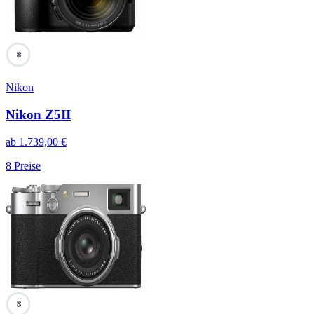
96
Nikon
Nikon Z5II
ab
1.739,00
€
8
Preise
95