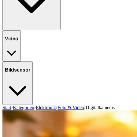
Video
Bildsensor
Start
›
Kategorien
›
Elektronik
›
Foto & Video
›
Digitalkameras