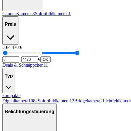
Canon-Kameras
3
Sofortbildkameras
1
Preis
8
€
4.470
€
–
€
OK
Deals & Schnäppchen
11
Typ
kompakte
Digitalkamera
1082
Sofortbildkamera
12
Bridgekamera
2
Lichtfeldkamer
Belichtungssteuerung