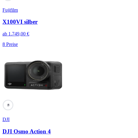
Fujifilm
X100VI silber
ab
1.749,00
€
8
Preise
95
DJI
DJI Osmo Action 4