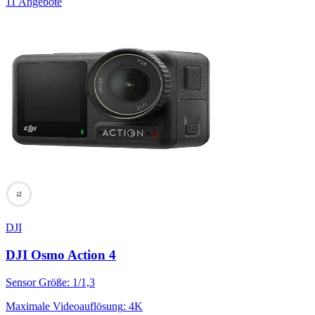
11 Angebote
72
DJI
DJI Osmo Action 4
Sensor Größe
:
1/1,3
Maximale Videoauflösung
:
4K