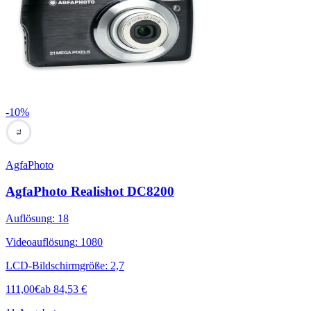
-
10
%
73
AgfaPhoto
AgfaPhoto Realishot DC8200
Auflösung
:
18
Videoauflösung
:
1080
LCD-Bildschirmgröße
:
2,7
111,00
€
ab
84,53
€