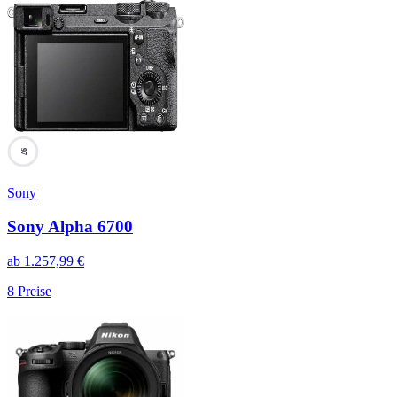
97
Sony
Sony Alpha 6700
ab
1.257,99
€
8
Preise