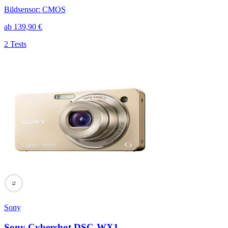
Bildsensor
:
CMOS
ab
139,90
€
2 Tests
73
Sony
Sony Cybershot DSC-WX1