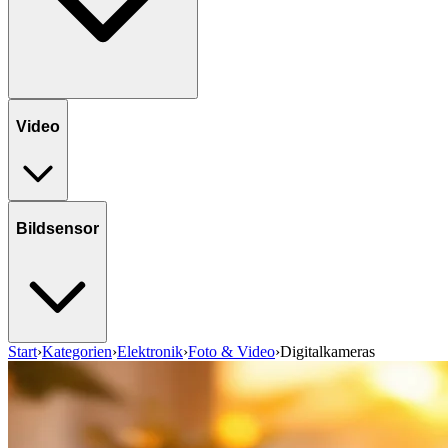
Video
Bildsensor
Start
›
Kategorien
›
Elektronik
›
Foto & Video
›
Digitalkameras