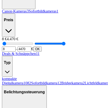
Canon-Kameras
3
Sofortbildkameras
1
Preis
8
€
4.470
€
–
€
OK
Deals & Schnäppchen
11
Typ
kompakte
Digitalkamera
1082
Sofortbildkamera
12
Bridgekamera
2
Lichtfeldkamer
Belichtungssteuerung