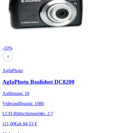
-
10
%
73
AgfaPhoto
AgfaPhoto Realishot DC8200
Auflösung
:
18
Videoauflösung
:
1080
LCD-Bildschirmgröße
:
2,7
111,00
€
ab
84,53
€