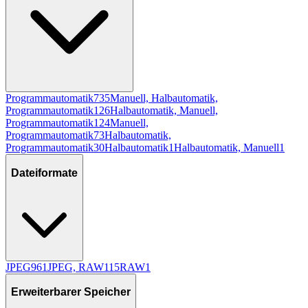
Programmautomatik
735
Manuell, Halbautomatik,
Programmautomatik
126
Halbautomatik, Manuell,
Programmautomatik
124
Manuell,
Programmautomatik
73
Halbautomatik,
Programmautomatik
30
Halbautomatik
1
Halbautomatik, Manuell
1
Dateiformate
JPEG
961
JPEG, RAW
115
RAW
1
Erweiterbarer Speicher