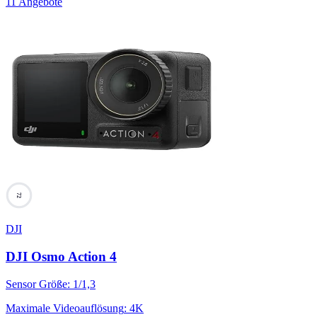
11 Angebote
72
DJI
DJI Osmo Action 4
Sensor Größe
:
1/1,3
Maximale Videoauflösung
:
4K