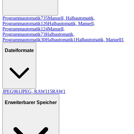
Programmautomatik
735
Manuell, Halbautomatik,
Programmautomatik
126
Halbautomatik, Manuell,
Programmautomatik
124
Manuell,
Programmautomatik
73
Halbautomatik,
Programmautomatik
30
Halbautomatik
1
Halbautomatik, Manuell
1
Dateiformate
JPEG
961
JPEG, RAW
115
RAW
1
Erweiterbarer Speicher