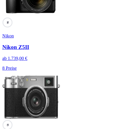
96
Nikon
Nikon Z5II
ab
1.739,00
€
8
Preise
95