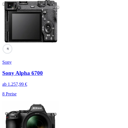
97
Sony
Sony Alpha 6700
ab
1.257,99
€
8
Preise