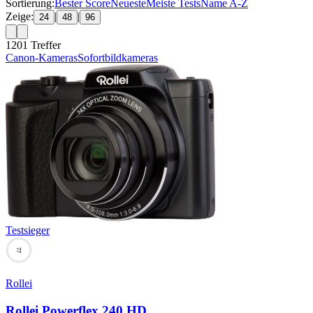
Sortierung:
Bester Score
Neueste
Meiste Tests
Name A-Z
Zeige:
|
|
24
48
96
1201
Treffer
Canon-Kameras
Sofortbildkameras
Testsieger
77
Rollei
Rollei Powerflex 240 HD