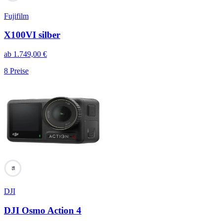
Fujifilm
X100VI silber
ab
1.749,00
€
8
Preise
95
DJI
DJI Osmo Action 4