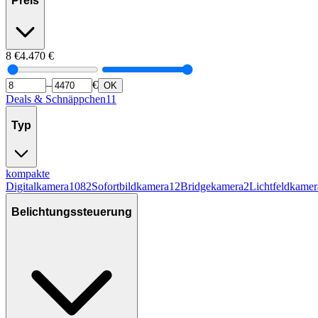
Preis
8
€
4.470
€
–
€
OK
Deals & Schnäppchen
11
Typ
kompakte
Digitalkamera
1082
Sofortbildkamera
12
Bridgekamera
2
Lichtfeldkamer
Belichtungssteuerung