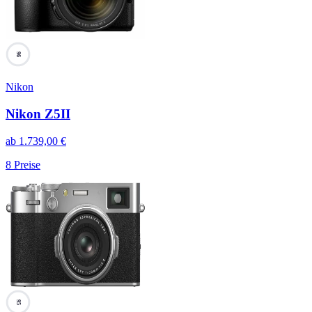
96
Nikon
Nikon Z5II
ab
1.739,00
€
8
Preise
95