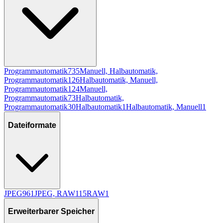
Programmautomatik
735
Manuell, Halbautomatik,
Programmautomatik
126
Halbautomatik, Manuell,
Programmautomatik
124
Manuell,
Programmautomatik
73
Halbautomatik,
Programmautomatik
30
Halbautomatik
1
Halbautomatik, Manuell
1
Dateiformate
JPEG
961
JPEG, RAW
115
RAW
1
Erweiterbarer Speicher