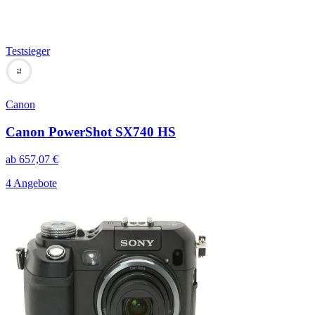
Testsieger
73
Canon
Canon PowerShot SX740 HS
ab
657,07
€
4 Angebote