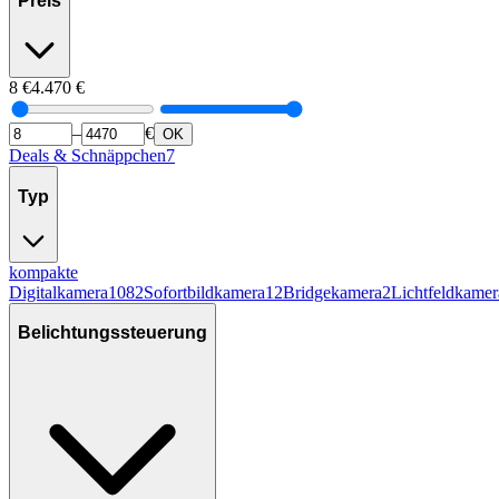
Preis
8
€
4.470
€
–
€
OK
Deals & Schnäppchen
7
Typ
kompakte
Digitalkamera
1082
Sofortbildkamera
12
Bridgekamera
2
Lichtfeldkamer
Belichtungssteuerung