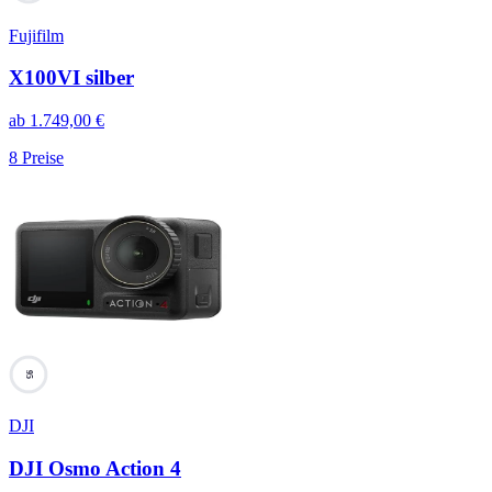
Fujifilm
X100VI silber
ab
1.749,00
€
8
Preise
95
DJI
DJI Osmo Action 4