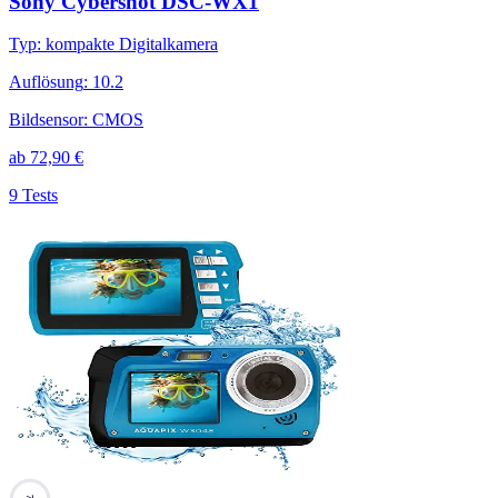
Sony Cybershot DSC-WX1
Typ
:
kompakte Digitalkamera
Auflösung
:
10.2
Bildsensor
:
CMOS
ab
72,90
€
9 Tests