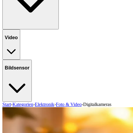
Video
Bildsensor
Start
›
Kategorien
›
Elektronik
›
Foto & Video
›
Digitalkameras