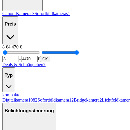
Canon-Kameras
3
Sofortbildkameras
1
Preis
8
€
4.470
€
–
€
OK
Deals & Schnäppchen
7
Typ
kompakte
Digitalkamera
1082
Sofortbildkamera
12
Bridgekamera
2
Lichtfeldkamer
Belichtungssteuerung