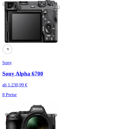
97
Sony
Sony Alpha 6700
ab
1.230,99
€
8
Preise