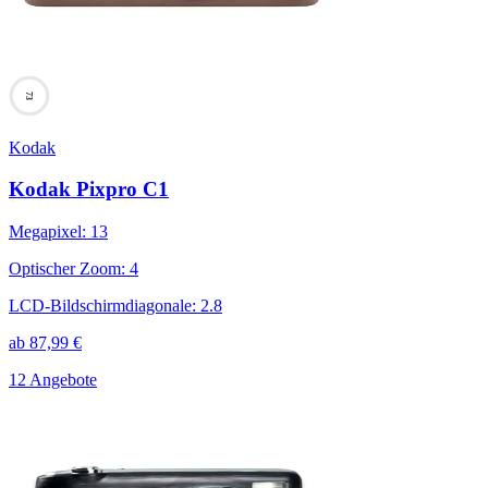
73
Kodak
Kodak Pixpro C1
Megapixel
:
13
Optischer Zoom
:
4
LCD-Bildschirmdiagonale
:
2.8
ab
87,99
€
12 Angebote