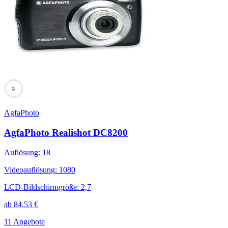
73
AgfaPhoto
AgfaPhoto Realishot DC8200
Auflösung
:
18
Videoauflösung
:
1080
LCD-Bildschirmgröße
:
2,7
ab
84,53
€
11 Angebote