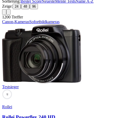
Sortierung:
Bester Score
Neueste
Meiste Tests
Name A-Z
Zeige:
|
|
24
48
96
1200
Treffer
Canon-Kameras
Sofortbildkameras
Testsieger
77
Rollei
Rollei Powerflex 240 HD