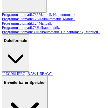
Programmautomatik
735
Manuell, Halbautomatik,
Programmautomatik
126
Halbautomatik, Manuell,
Programmautomatik
124
Manuell,
Programmautomatik
73
Halbautomatik,
Programmautomatik
30
Halbautomatik
1
Halbautomatik, Manuell
1
Dateiformate
JPEG
961
JPEG, RAW
115
RAW
1
Erweiterbarer Speicher