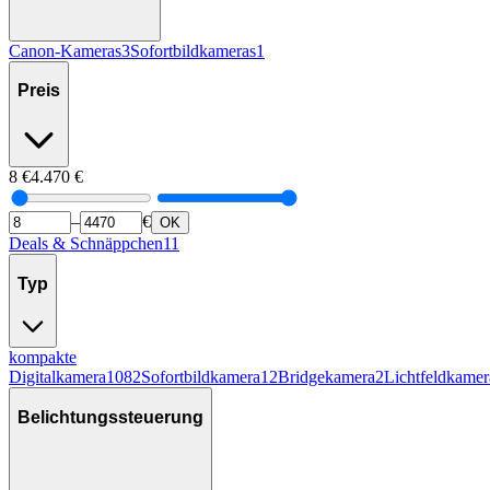
Canon-Kameras
3
Sofortbildkameras
1
Preis
8
€
4.470
€
–
€
OK
Deals & Schnäppchen
11
Typ
kompakte
Digitalkamera
1082
Sofortbildkamera
12
Bridgekamera
2
Lichtfeldkamer
Belichtungssteuerung