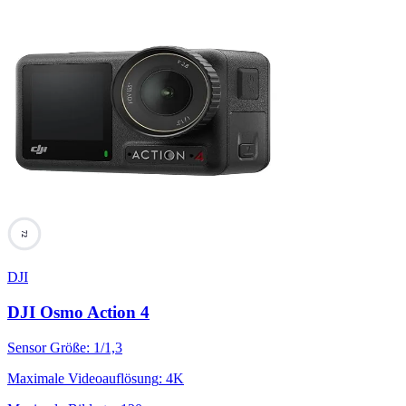
72
DJI
DJI Osmo Action 4
Sensor Größe
:
1/1,3
Maximale Videoauflösung
:
4K