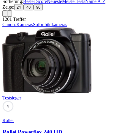
Sortierung:
Bester Score
Neueste
Meiste Tests
Name A-Z
Zeige:
|
|
24
48
96
1201
Treffer
Canon-Kameras
Sofortbildkameras
Testsieger
77
Rollei
Rollei Powerflex 240 HD