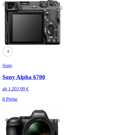
97
Sony
Sony Alpha 6700
ab
1.203,99
€
8
Preise