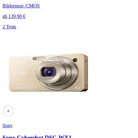
Bildsensor
:
CMOS
ab
139,90
€
2 Tests
73
Sony
Sony Cybershot DSC-WX1