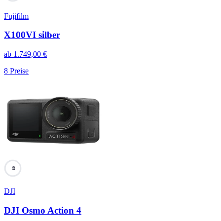
Fujifilm
X100VI silber
ab
1.749,00
€
8
Preise
95
DJI
DJI Osmo Action 4