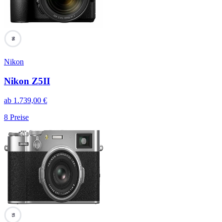
96
Nikon
Nikon Z5II
ab
1.739,00
€
8
Preise
95