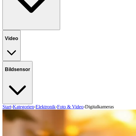
Video
Bildsensor
Start
›
Kategorien
›
Elektronik
›
Foto & Video
›
Digitalkameras