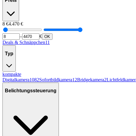
Preis
8
€
4.470
€
–
€
OK
Deals & Schnäppchen
11
Typ
kompakte
Digitalkamera
1082
Sofortbildkamera
12
Bridgekamera
2
Lichtfeldkamer
Belichtungssteuerung