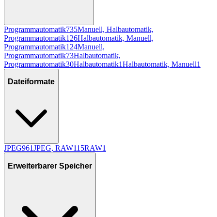
Programmautomatik
735
Manuell, Halbautomatik,
Programmautomatik
126
Halbautomatik, Manuell,
Programmautomatik
124
Manuell,
Programmautomatik
73
Halbautomatik,
Programmautomatik
30
Halbautomatik
1
Halbautomatik, Manuell
1
Dateiformate
JPEG
961
JPEG, RAW
115
RAW
1
Erweiterbarer Speicher