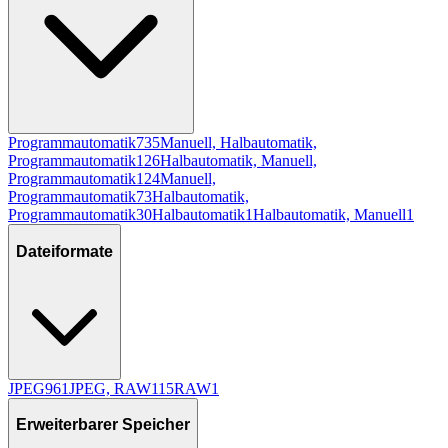
Programmautomatik
735
Manuell, Halbautomatik,
Programmautomatik
126
Halbautomatik, Manuell,
Programmautomatik
124
Manuell,
Programmautomatik
73
Halbautomatik,
Programmautomatik
30
Halbautomatik
1
Halbautomatik, Manuell
1
Dateiformate
JPEG
961
JPEG, RAW
115
RAW
1
Erweiterbarer Speicher