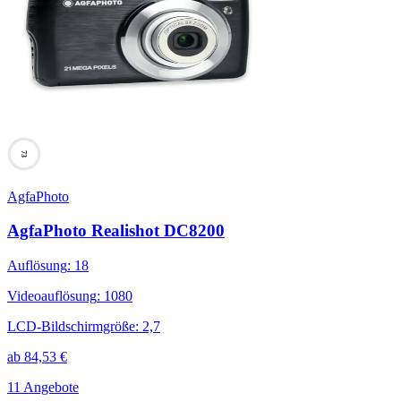
73
AgfaPhoto
AgfaPhoto Realishot DC8200
Auflösung
:
18
Videoauflösung
:
1080
LCD-Bildschirmgröße
:
2,7
ab
84,53
€
11 Angebote