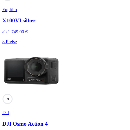
Fujifilm
X100VI silber
ab
1.749,00
€
8
Preise
95
DJI
DJI Osmo Action 4