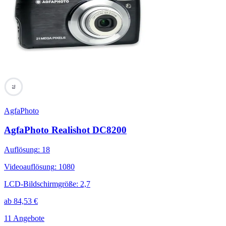
73
AgfaPhoto
AgfaPhoto Realishot DC8200
Auflösung
:
18
Videoauflösung
:
1080
LCD-Bildschirmgröße
:
2,7
ab
84,53
€
11 Angebote