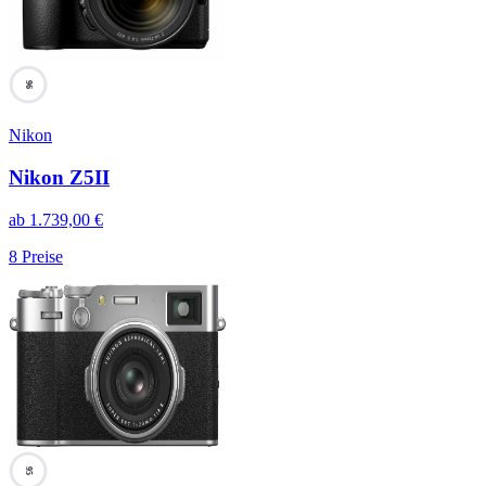
96
Nikon
Nikon Z5II
ab
1.739,00
€
8
Preise
95