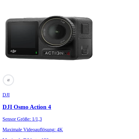
72
DJI
DJI Osmo Action 4
Sensor Größe
:
1/1,3
Maximale Videoauflösung
:
4K