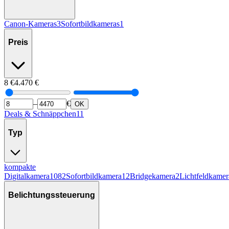
Canon-Kameras
3
Sofortbildkameras
1
Preis
8
€
4.470
€
–
€
OK
Deals & Schnäppchen
11
Typ
kompakte
Digitalkamera
1082
Sofortbildkamera
12
Bridgekamera
2
Lichtfeldkamer
Belichtungssteuerung