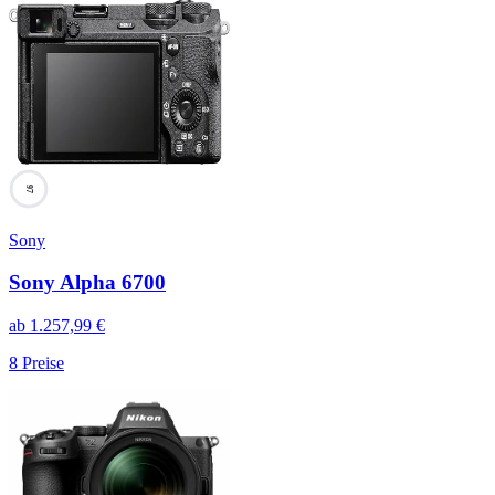
97
Sony
Sony Alpha 6700
ab
1.257,99
€
8
Preise