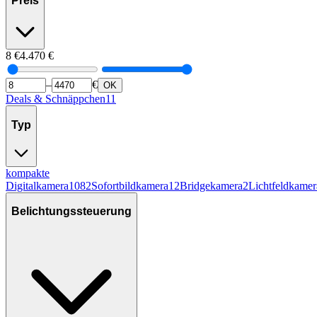
Preis
8
€
4.470
€
–
€
OK
Deals & Schnäppchen
11
Typ
kompakte
Digitalkamera
1082
Sofortbildkamera
12
Bridgekamera
2
Lichtfeldkamer
Belichtungssteuerung