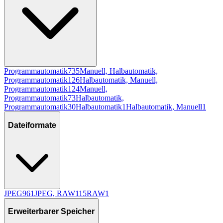
Programmautomatik
735
Manuell, Halbautomatik,
Programmautomatik
126
Halbautomatik, Manuell,
Programmautomatik
124
Manuell,
Programmautomatik
73
Halbautomatik,
Programmautomatik
30
Halbautomatik
1
Halbautomatik, Manuell
1
Dateiformate
JPEG
961
JPEG, RAW
115
RAW
1
Erweiterbarer Speicher