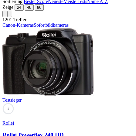
Sortierung:
Bester Score
Neueste
Meiste Tests
Name A-Z
Zeige:
|
|
24
48
96
1201
Treffer
Canon-Kameras
Sofortbildkameras
Testsieger
77
Rollei
Rollei Powerflex 240 HD