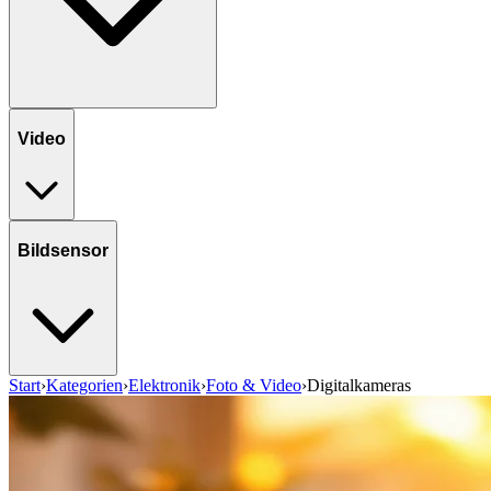
Video
Bildsensor
Start
›
Kategorien
›
Elektronik
›
Foto & Video
›
Digitalkameras