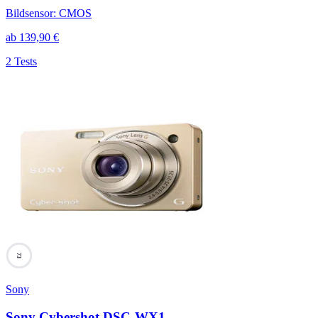
Bildsensor
:
CMOS
ab
139,90
€
2 Tests
73
Sony
Sony Cybershot DSC-WX1