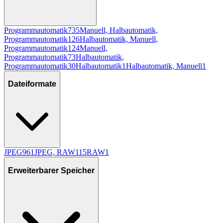
Programmautomatik
735
Manuell, Halbautomatik,
Programmautomatik
126
Halbautomatik, Manuell,
Programmautomatik
124
Manuell,
Programmautomatik
73
Halbautomatik,
Programmautomatik
30
Halbautomatik
1
Halbautomatik, Manuell
1
Dateiformate
JPEG
961
JPEG, RAW
115
RAW
1
Erweiterbarer Speicher