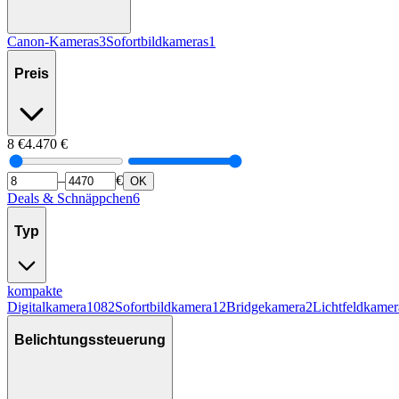
Canon-Kameras
3
Sofortbildkameras
1
Preis
8
€
4.470
€
–
€
OK
Deals & Schnäppchen
6
Typ
kompakte
Digitalkamera
1082
Sofortbildkamera
12
Bridgekamera
2
Lichtfeldkamer
Belichtungssteuerung