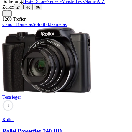
Sortierung:
Bester Score
Neueste
Meiste Tests
Name A-Z
Zeige:
|
|
24
48
96
1200
Treffer
Canon-Kameras
Sofortbildkameras
Testsieger
77
Rollei
Rollei Powerflex 240 HD