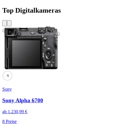
Top Digitalkameras
97
Sony
Sony Alpha 6700
ab
1.230,99
€
8
Preise