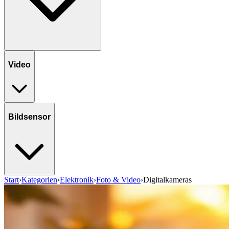
Video
Bildsensor
Start
›
Kategorien
›
Elektronik
›
Foto & Video
›
Digitalkameras