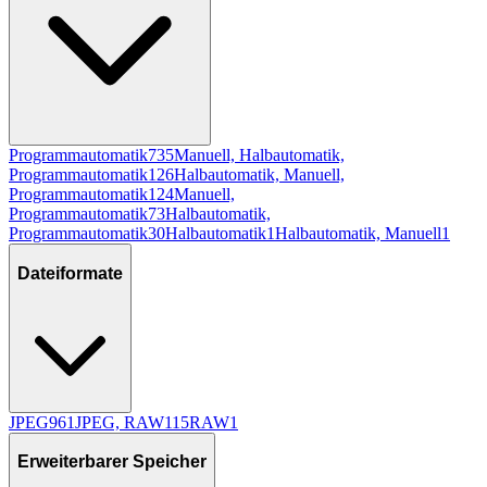
Programmautomatik
735
Manuell, Halbautomatik,
Programmautomatik
126
Halbautomatik, Manuell,
Programmautomatik
124
Manuell,
Programmautomatik
73
Halbautomatik,
Programmautomatik
30
Halbautomatik
1
Halbautomatik, Manuell
1
Dateiformate
JPEG
961
JPEG, RAW
115
RAW
1
Erweiterbarer Speicher