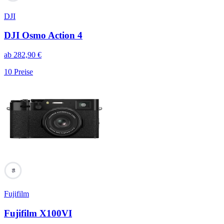
DJI
DJI Osmo Action 4
ab
282,90
€
10
Preise
95
Fujifilm
Fujifilm X100VI