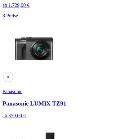
ab
1.729,00
€
8
Preise
95
Panasonic
Panasonic LUMIX TZ91
ab
359,00
€