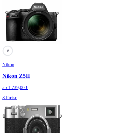
96
Nikon
Nikon Z5II
ab
1.739,00
€
8
Preise