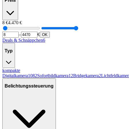
Preis
8
€
4.470
€
–
€
OK
Deals & Schnäppchen
6
Typ
kompakte
Digitalkamera
1082
Sofortbildkamera
12
Bridgekamera
2
Lichtfeldkamer
Belichtungssteuerung