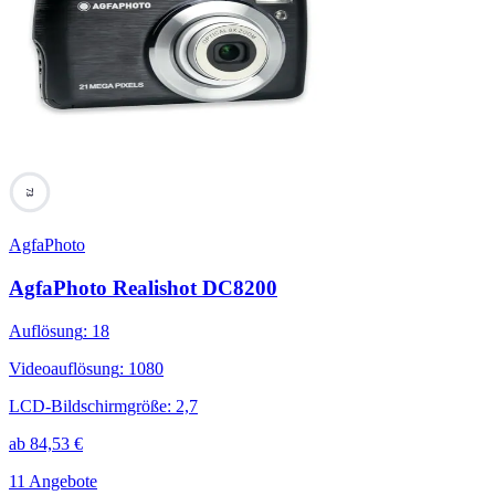
73
AgfaPhoto
AgfaPhoto Realishot DC8200
Auflösung
:
18
Videoauflösung
:
1080
LCD-Bildschirmgröße
:
2,7
ab
84,53
€
11 Angebote