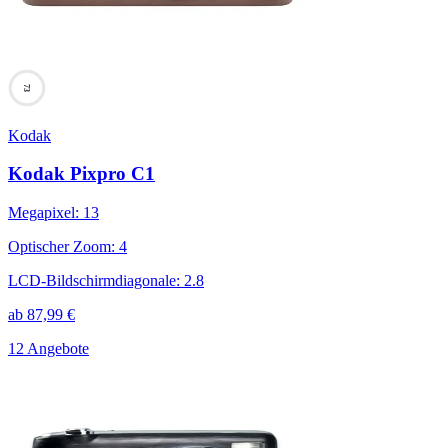
73
Kodak
Kodak Pixpro C1
Megapixel
:
13
Optischer Zoom
:
4
LCD-Bildschirmdiagonale
:
2.8
ab
87,99
€
12 Angebote