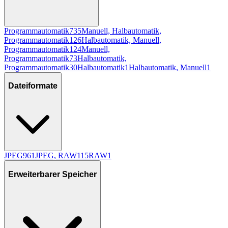
Programmautomatik
735
Manuell, Halbautomatik,
Programmautomatik
126
Halbautomatik, Manuell,
Programmautomatik
124
Manuell,
Programmautomatik
73
Halbautomatik,
Programmautomatik
30
Halbautomatik
1
Halbautomatik, Manuell
1
Dateiformate
JPEG
961
JPEG, RAW
115
RAW
1
Erweiterbarer Speicher