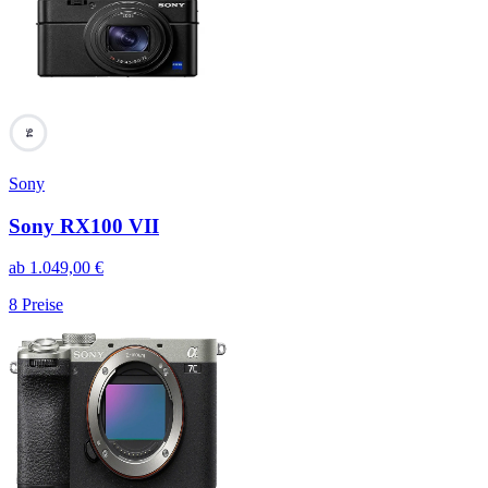
94
Sony
Sony RX100 VII
ab
1.049,00
€
8
Preise