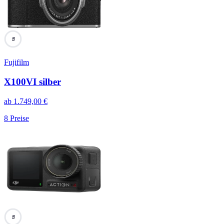
95
Fujifilm
X100VI silber
ab
1.749,00
€
8
Preise
95