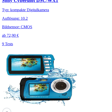
Sony Cybershot DSC-WX1
Typ
:
kompakte Digitalkamera
Auflösung
:
10.2
Bildsensor
:
CMOS
ab
72,90
€
9 Tests