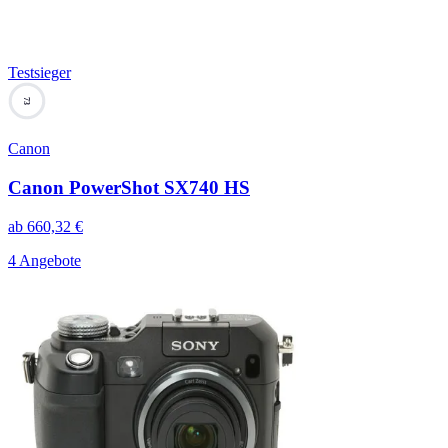
Testsieger
73
Canon
Canon PowerShot SX740 HS
ab
660,32
€
4 Angebote