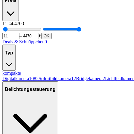
Preis
11
€
4.470
€
–
€
OK
Deals & Schnäppchen
9
Typ
kompakte
Digitalkamera
1082
Sofortbildkamera
12
Bridgekamera
2
Lichtfeldkamer
Belichtungssteuerung