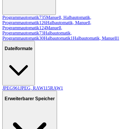
Programmautomatik
735
Manuell, Halbautomatik,
Programmautomatik
126
Halbautomatik, Manuell,
Programmautomatik
124
Manuell,
Programmautomatik
73
Halbautomatik,
Programmautomatik
30
Halbautomatik
1
Halbautomatik, Manuell
1
Dateiformate
JPEG
961
JPEG, RAW
115
RAW
1
Erweiterbarer Speicher