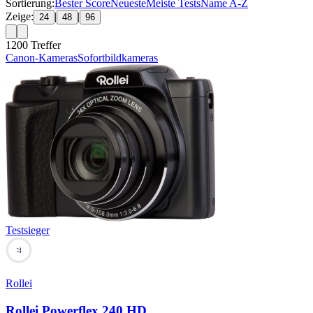
Sortierung:
Bester Score
Neueste
Meiste Tests
Name A-Z
Zeige:
|
|
24
48
96
1200
Treffer
Canon-Kameras
Sofortbildkameras
Testsieger
77
Rollei
Rollei Powerflex 240 HD