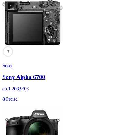
97
Sony
Sony Alpha 6700
ab
1.203,99
€
8
Preise