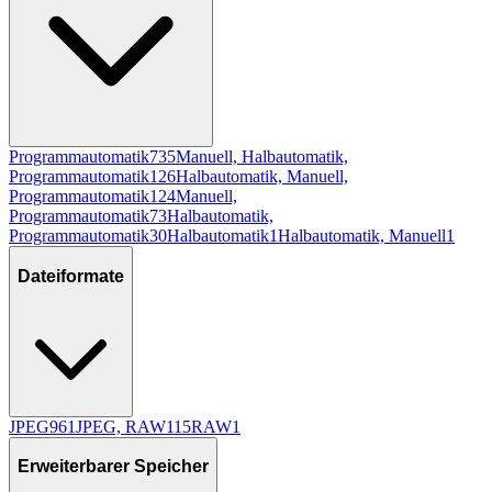
Programmautomatik
735
Manuell, Halbautomatik,
Programmautomatik
126
Halbautomatik, Manuell,
Programmautomatik
124
Manuell,
Programmautomatik
73
Halbautomatik,
Programmautomatik
30
Halbautomatik
1
Halbautomatik, Manuell
1
Dateiformate
JPEG
961
JPEG, RAW
115
RAW
1
Erweiterbarer Speicher