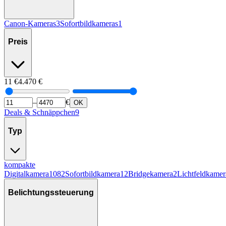
Canon-Kameras
3
Sofortbildkameras
1
Preis
11
€
4.470
€
–
€
OK
Deals & Schnäppchen
9
Typ
kompakte
Digitalkamera
1082
Sofortbildkamera
12
Bridgekamera
2
Lichtfeldkamer
Belichtungssteuerung