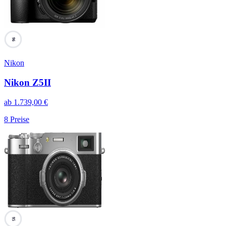
96
Nikon
Nikon Z5II
ab
1.739,00
€
8
Preise
95