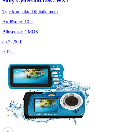
Sony Cybershot DSC-WX1
Typ
:
kompakte Digitalkamera
Auflösung
:
10.2
Bildsensor
:
CMOS
ab
72,90
€
9 Tests