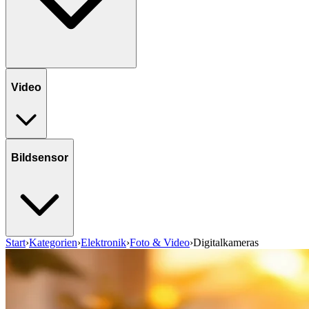
Video
Bildsensor
Start
›
Kategorien
›
Elektronik
›
Foto & Video
›
Digitalkameras