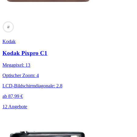
73
Kodak
Kodak Pixpro C1
Megapixel
:
13
Optischer Zoom
:
4
LCD-Bildschirmdiagonale
:
2.8
ab
87,99
€
12 Angebote