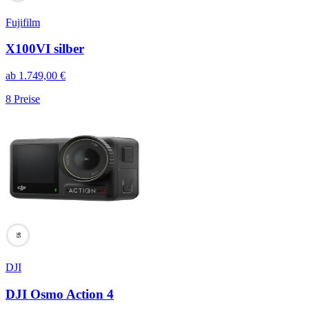
Fujifilm
X100VI silber
ab
1.749,00
€
8
Preise
95
DJI
DJI Osmo Action 4