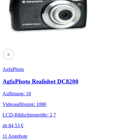
73
AgfaPhoto
AgfaPhoto Realishot DC8200
Auflösung
:
18
Videoauflösung
:
1080
LCD-Bildschirmgröße
:
2,7
ab
84,53
€
11 Angebote