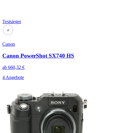
Testsieger
73
Canon
Canon PowerShot SX740 HS
ab
660,32
€
4 Angebote