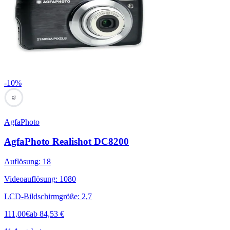
-
10
%
73
AgfaPhoto
AgfaPhoto Realishot DC8200
Auflösung
:
18
Videoauflösung
:
1080
LCD-Bildschirmgröße
:
2,7
111,00
€
ab
84,53
€