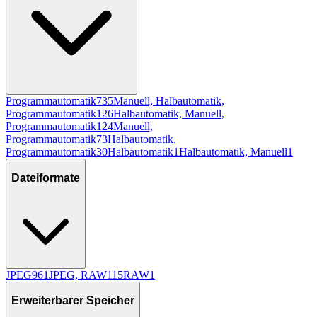
Programmautomatik
735
Manuell, Halbautomatik,
Programmautomatik
126
Halbautomatik, Manuell,
Programmautomatik
124
Manuell,
Programmautomatik
73
Halbautomatik,
Programmautomatik
30
Halbautomatik
1
Halbautomatik, Manuell
1
Dateiformate
JPEG
961
JPEG, RAW
115
RAW
1
Erweiterbarer Speicher