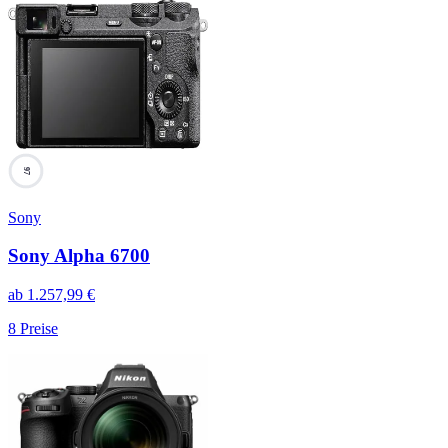
97
Sony
Sony Alpha 6700
ab
1.257,99
€
8
Preise