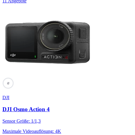
11 Angebote
72
DJI
DJI Osmo Action 4
Sensor Größe
:
1/1,3
Maximale Videoauflösung
:
4K