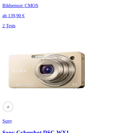
Bildsensor
:
CMOS
ab
139,90
€
2 Tests
73
Sony
Sony Cybershot DSC-WX1