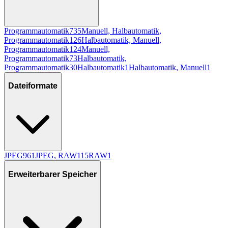
Programmautomatik
735
Manuell, Halbautomatik,
Programmautomatik
126
Halbautomatik, Manuell,
Programmautomatik
124
Manuell,
Programmautomatik
73
Halbautomatik,
Programmautomatik
30
Halbautomatik
1
Halbautomatik, Manuell
1
Dateiformate
JPEG
961
JPEG, RAW
115
RAW
1
Erweiterbarer Speicher