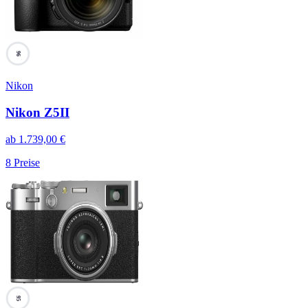
96
Nikon
Nikon Z5II
ab
1.739,00
€
8
Preise
95