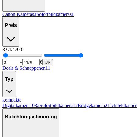
Canon-Kameras
3
Sofortbildkameras
1
Preis
8
€
4.470
€
–
€
OK
Deals & Schnäppchen
11
Typ
kompakte
Digitalkamera
1082
Sofortbildkamera
12
Bridgekamera
2
Lichtfeldkamer
Belichtungssteuerung