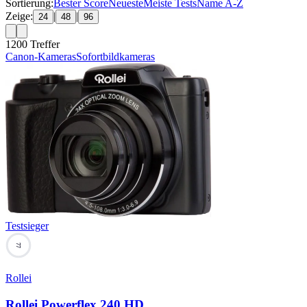
Sortierung:
Bester Score
Neueste
Meiste Tests
Name A-Z
Zeige:
|
|
24
48
96
1200
Treffer
Canon-Kameras
Sofortbildkameras
Testsieger
77
Rollei
Rollei Powerflex 240 HD