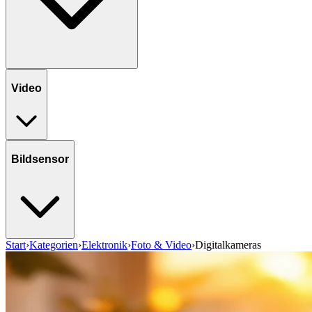
Video
Bildsensor
Start
›
Kategorien
›
Elektronik
›
Foto & Video
›
Digitalkameras