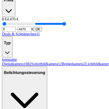
Preis
8
€
4.470
€
–
€
OK
Deals & Schnäppchen
11
Typ
kompakte
Digitalkamera
1082
Sofortbildkamera
12
Bridgekamera
2
Lichtfeldkamer
Belichtungssteuerung