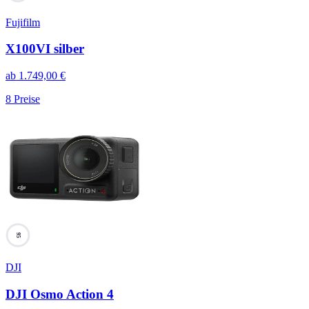
Fujifilm
X100VI silber
ab
1.749,00
€
8
Preise
95
DJI
DJI Osmo Action 4